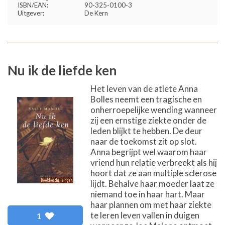
ISBN/EAN:
90-325-0100-3
Uitgever:
De Kern
Nu ik de liefde ken
Het leven van de atlete Anna
Bolles neemt een tragische en
onherroepelijke wending wanneer
zij een ernstige ziekte onder de
leden blijkt te hebben. De deur
naar de toekomst zit op slot.
Anna begrijpt wel waarom haar
vriend hun relatie verbreekt als hij
hoort dat ze aan multiple sclerose
lijdt. Behalve haar moeder laat ze
niemand toe in haar hart. Maar
haar plannen om met haar ziekte
te leren leven vallen in duigen
1