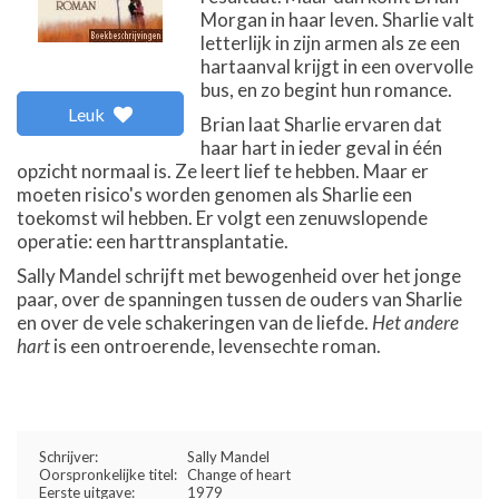
Morgan in haar leven. Sharlie valt
letterlijk in zijn armen als ze een
hartaanval krijgt in een overvolle
bus, en zo begint hun romance.
Leuk
Brian laat Sharlie ervaren dat
haar hart in ieder geval in één
opzicht normaal is. Ze leert lief te hebben. Maar er
moeten risico's worden genomen als Sharlie een
toekomst wil hebben. Er volgt een zenuwslopende
operatie: een harttransplantatie.
Sally Mandel schrijft met bewogenheid over het jonge
paar, over de spanningen tussen de ouders van Sharlie
en over de vele schakeringen van de liefde.
Het andere
hart
is een ontroerende, levensechte roman.
Schrijver:
Sally Mandel
Oorspronkelijke titel:
Change of heart
Eerste uitgave:
1979