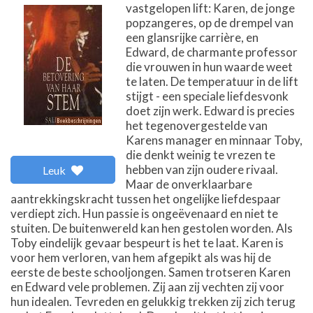
vastgelopen lift: Karen, de jonge
popzangeres, op de drempel van
een glansrijke carrière, en
Edward, de charmante professor
die vrouwen in hun waarde weet
te laten. De temperatuur in de lift
stijgt - een speciale liefdesvonk
doet zijn werk. Edward is precies
het tegenovergestelde van
Karens manager en minnaar Toby,
die denkt weinig te vrezen te
hebben van zijn oudere rivaal.
Leuk
Maar de onverklaarbare
aantrekkingskracht tussen het ongelijke liefdespaar
verdiept zich. Hun passie is ongeëvenaard en niet te
stuiten. De buitenwereld kan hen gestolen worden. Als
Toby eindelijk gevaar bespeurt is het te laat. Karen is
voor hem verloren, van hem afgepikt als was hij de
eerste de beste schooljongen. Samen trotseren Karen
en Edward vele problemen. Zij aan zij vechten zij voor
hun idealen. Tevreden en gelukkig trekken zij zich terug