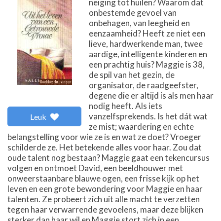
neiging tot huilen? Waarom dat
onbestemde gevoel van
onbehagen, van leegheid en
eenzaamheid? Heeft ze niet een
lieve, hardwerkende man, twee
aardige, intelligente kinderen en
een prachtig huis? Maggie is 38,
de spil van het gezin, de
organisator, de raadgeefster,
degene die er altijd is als men haar
nodig heeft. Als iets
vanzelfsprekends. Is het dát wat
Leuk
ze mist; waardering en echte
belangstelling voor wie ze is en wat ze doet? Vroeger
schilderde ze. Het betekende alles voor haar. Zou dat
oude talent nog bestaan? Maggie gaat een tekencursus
volgen en ontmoet David, een beeldhouwer met
onweerstaanbare blauwe ogen, een frisse kijk op het
leven en een grote bewondering voor Maggie en haar
talenten. Ze probeert zich uit alle macht te verzetten
tegen haar verwarrende gevoelens, maar deze blijken
sterker dan haar wil en Maggie stort zich in een