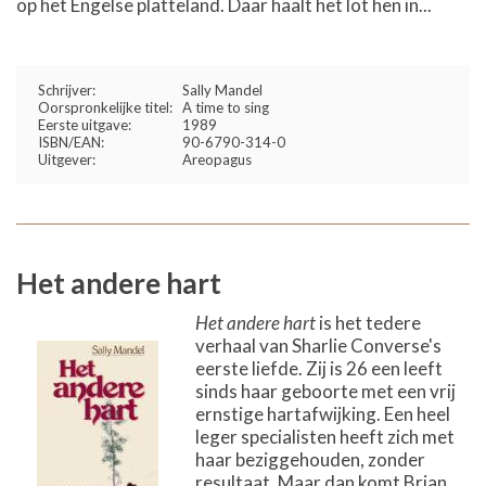
op het Engelse platteland. Daar haalt het lot hen in...
Schrijver:
Sally Mandel
Oorspronkelijke titel:
A time to sing
Eerste uitgave:
1989
ISBN/EAN:
90-6790-314-0
Uitgever:
Areopagus
Het andere hart
Het andere hart
is het tedere
verhaal van Sharlie Converse's
eerste liefde. Zij is 26 een leeft
sinds haar geboorte met een vrij
ernstige hartafwijking. Een heel
leger specialisten heeft zich met
haar beziggehouden, zonder
resultaat. Maar dan komt Brian