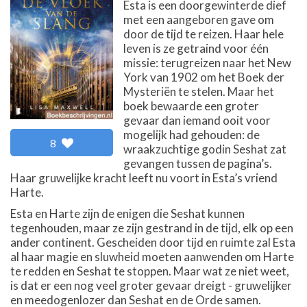
Esta is een doorgewinterde dief
met een aangeboren gave om
door de tijd te reizen. Haar hele
leven is ze getraind voor één
missie: terugreizen naar het New
York van 1902 om het Boek der
Mysteriën te stelen. Maar het
boek bewaarde een groter
gevaar dan iemand ooit voor
mogelijk had gehouden: de
8
wraakzuchtige godin Seshat zat
gevangen tussen de pagina’s.
Haar gruwelijke kracht leeft nu voort in Esta’s vriend
Harte.
Esta en Harte zijn de enigen die Seshat kunnen
tegenhouden, maar ze zijn gestrand in de tijd, elk op een
ander continent. Gescheiden door tijd en ruimte zal Esta
al haar magie en sluwheid moeten aanwenden om Harte
te redden en Seshat te stoppen. Maar wat ze niet weet,
is dat er een nog veel groter gevaar dreigt - gruwelijker
en meedogenlozer dan Seshat en de Orde samen.