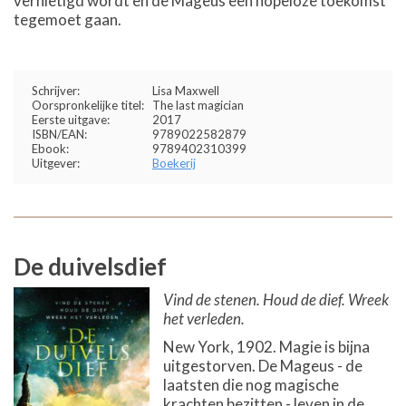
vernietigd wordt en de Mageus een hopeloze toekomst
tegemoet gaan.
Schrijver:
Lisa Maxwell
Oorspronkelijke titel:
The last magician
Eerste uitgave:
2017
ISBN/EAN:
9789022582879
Ebook:
9789402310399
Uitgever:
Boekerij
De duivelsdief
Vind de stenen. Houd de dief. Wreek
het verleden.
New York, 1902. Magie is bijna
uitgestorven. De Mageus - de
laatsten die nog magische
krachten bezitten - leven in de