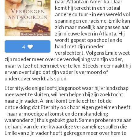
naar Atlanta in Amerika. Daar
komt hij terecht in een totaal
andere cultuur - in een wereld vol
spanningen en racisme. Emile kan
zich maar moeilijk aanpassen aan
zijn nieuwe leven in Atlanta. Hij
wordt gepest op school en de
band met zijn moeder
4
verslechtert. Volgens Emile weet
zijn moeder meer over de verdwijning van zijn vader,
maar wil ze het hem niet vertellen. Steeds meer raakt hij
ervan overtuigd dat zijn vader is vermoord of
undercover werkt als spion.
Eternity, de enige leeftijdsgenoot waar hij vriendschap
mee weet te sluiten, wil hem helpen bij zijn zoektocht
naar zijn vader. Al snel komt Emile echter tot de
ontdekking dat Eternity ook haar eigen geheimen heeft
- haar armoedige afkomst en de mishandeling
waaronder zij thuis gebukt gaat. Samen proberen ze aan
de hand van de merkwaardige verzameling spullen die
Emile van zijn vader heeft gekregen meer over hem te