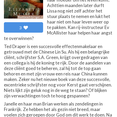
Achttien maanden later durft
Lissa nog niet zelf achter het
stuur plaats te nemen en lukt het
haar niet om haar leven weer op
te pakken. Kan rij-instructeur Ev
3
McAllister haar helpen haar angst
te overwinnen?
Ted Draper is een succesvolle effectenmakelaar en
getrouwd met de Chinese Lin Su. Als hij een belangrijke
cliënt, schrijfster S.A. Green, krijgt overgedragen van
een collega is hij de koning te rijk. Door de aandelen van
deze cliënt goed te beheren, zal hij tot de top gaan
behoren en met zijn vrouw een reis naar China kunnen
maken. Zeker nu het nieuwe boek van deze succesvolle,
excentrieke schrijfster nog voor Kerst gaat verschijnen.
Niets lijkt zijn geluk nog in de weg te staan? Of blijken
zijn verwachtingen toch te hoog gespannen?
Janelle en haar man Brian werken als zendelingen in
Frankrijk. Ze hebben het als gezin niet breed, maar
voelen zich geroepen door God om dit werk te doen. Na