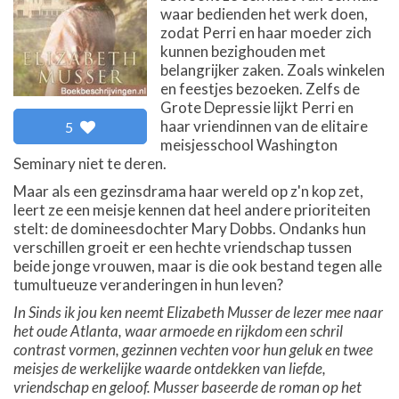
waar bedienden het werk doen,
zodat Perri en haar moeder zich
kunnen bezighouden met
belangrijker zaken. Zoals winkelen
en feestjes bezoeken. Zelfs de
Grote Depressie lijkt Perri en
haar vriendinnen van de elitaire
5
meisjesschool Washington
Seminary niet te deren.
Maar als een gezinsdrama haar wereld op z'n kop zet,
leert ze een meisje kennen dat heel andere prioriteiten
stelt: de domineesdochter Mary Dobbs. Ondanks hun
verschillen groeit er een hechte vriendschap tussen
beide jonge vrouwen, maar is die ook bestand tegen alle
tumultueuze veranderingen in hun leven?
In Sinds ik jou ken neemt Elizabeth Musser de lezer mee naar
het oude Atlanta, waar armoede en rijkdom een schril
contrast vormen, gezinnen vechten voor hun geluk en twee
meisjes de werkelijke waarde ontdekken van liefde,
vriendschap en geloof. Musser baseerde de roman op het