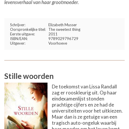
levensverhaal van haar grootmoeder.
Schrijver:
Elizabeth Musser
Oorspronkelijke titel:
The sweetest thing
Eerste uitgave:
2011
ISBN/EAN:
9789029796729
Uitgever:
Voorhoeve
Stille woorden
De toekomst van Lissa Randall
zag er rooskleurig uit. Op haar
eindexamenlijst stonden
prachtige cijfers en ze had de
universiteiten voor het uitkiezen.
Maar dan is ze getuige van een
tragisch auto-ongeluk waarbij
haar moeder om het leven komt.