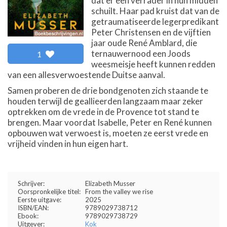
dat er een verrader in hun midden
schuilt. Haar pad kruist dat van de
getraumatiseerde legerpredikant
Peter Christensen en de vijftien
jaar oude René Amblard, die
ternauwernood een Joods
1
weesmeisje heeft kunnen redden
van een allesverwoestende Duitse aanval.
Samen proberen de drie bondgenoten zich staande te
houden terwijl de geallieerden langzaam maar zeker
optrekken om de vrede in de Provence tot stand te
brengen. Maar voordat Isabelle, Peter en René kunnen
opbouwen wat verwoest is, moeten ze eerst vrede en
vrijheid vinden in hun eigen hart.
Schrijver:
Elizabeth Musser
Oorspronkelijke titel:
From the valley we rise
Eerste uitgave:
2025
ISBN/EAN:
9789029738712
Ebook:
9789029738729
Uitgever:
Kok