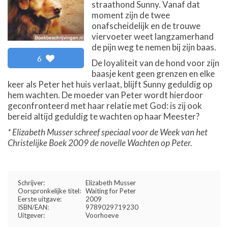
straathond Sunny. Vanaf dat
moment zijn de twee
onafscheidelijk en de trouwe
viervoeter weet langzamerhand
de pijn weg te nemen bij zijn baas.
6
De loyaliteit van de hond voor zijn
baasje kent geen grenzen en elke
keer als Peter het huis verlaat, blijft Sunny geduldig op
hem wachten. De moeder van Peter wordt hierdoor
geconfronteerd met haar relatie met God: is zij ook
bereid altijd geduldig te wachten op haar Meester?
* Elizabeth Musser schreef speciaal voor de Week van het
Christelijke Boek 2009 de novelle Wachten op Peter.
Schrijver:
Elizabeth Musser
Oorspronkelijke titel:
Waiting for Peter
Eerste uitgave:
2009
ISBN/EAN:
9789029719230
Uitgever:
Voorhoeve