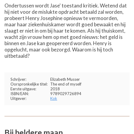
Ondertussen wordt Jase' toestand kritiek. Wetend dat
hij niet voor de mislukte opdracht betaald zal worden,
probeert Henry Josephine opnieuw te vermoorden,
maar haar ziekenhuiskamer wordt goed bewaakt en hij
slaagt er niet in om bij haar te komen. Als hij thuiskomt,
wacht zijn vrouw hem op met goed nieuws: het geld is
binnen en Jase kan geopereerd worden. Henry is
opgelucht, maar ook bezorgd. Waarom is hij toch
uitbetaald?
Schrijver:
Elizabeth Musser
Oorspronkelijke titel:
The end of myself
Eerste uitgave:
2018
ISBN/EAN:
9789029726894
Uitgever:
Kok
Bij heldere maan