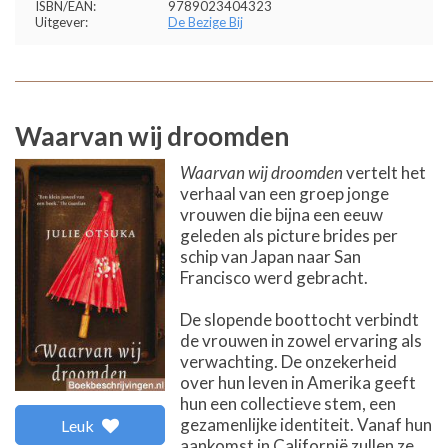
ISBN/EAN:
9789023404323
Uitgever:
De Bezige Bij
Waarvan wij droomden
Waarvan wij droomden
vertelt het
verhaal van een groep jonge
vrouwen die bijna een eeuw
geleden als picture brides per
schip van Japan naar San
Francisco werd gebracht.
De slopende boottocht verbindt
de vrouwen in zowel ervaring als
verwachting. De onzekerheid
over hun leven in Amerika geeft
hun een collectieve stem, een
gezamenlijke identiteit. Vanaf hun
Leuk
aankomst in Californië zullen ze