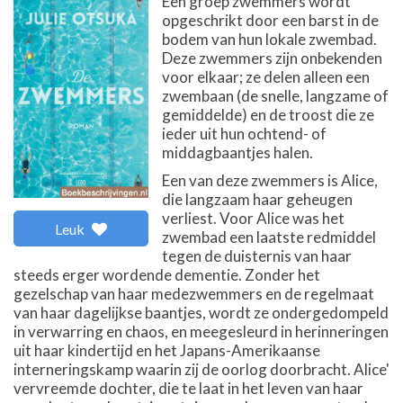
Een groep zwemmers wordt
opgeschrikt door een barst in de
bodem van hun lokale zwembad.
Deze zwemmers zijn onbekenden
voor elkaar; ze delen alleen een
zwembaan (de snelle, langzame of
gemiddelde) en de troost die ze
ieder uit hun ochtend- of
middagbaantjes halen.
Een van deze zwemmers is Alice,
die langzaam haar geheugen
verliest. Voor Alice was het
Leuk
zwembad een laatste redmiddel
tegen de duisternis van haar
steeds erger wordende dementie. Zonder het
gezelschap van haar medezwemmers en de regelmaat
van haar dagelijkse baantjes, wordt ze ondergedompeld
in verwarring en chaos, en meegesleurd in herinneringen
uit haar kindertijd en het Japans-Amerikaanse
interneringskamp waarin zij de oorlog doorbracht. Alice'
vervreemde dochter, die te laat in het leven van haar