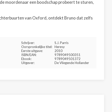
t de moordenaar een boodschap probeert te sturen,
achterbuurten van Oxford, ontdekt Bruno dat zelfs
Schrijver:
S.J. Parris
Oorspronkelijke titel:
Heresy
Eerste uitgave:
2010
ISBN/EAN:
9789049500351
Ebook:
9789049501372
Uitgever:
De Vliegende Hollander