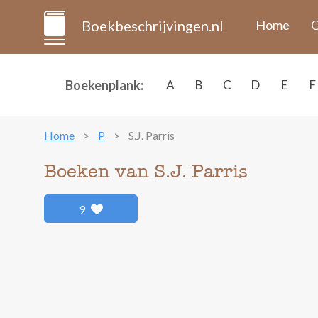
Boekbeschrijvingen.nl
Home
G
Boekenplank:
A
B
C
D
E
F
Home
P
S.J. Parris
Boeken van S.J. Parris
9