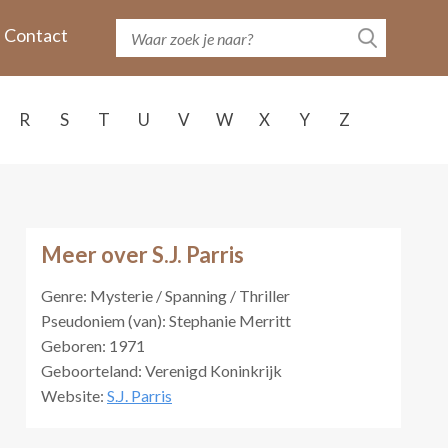
Contact
R
S
T
U
V
W
X
Y
Z
Meer over S.J. Parris
Genre: Mysterie / Spanning / Thriller
Pseudoniem (van): Stephanie Merritt
Geboren: 1971
Geboorteland: Verenigd Koninkrijk
Website:
S.J. Parris