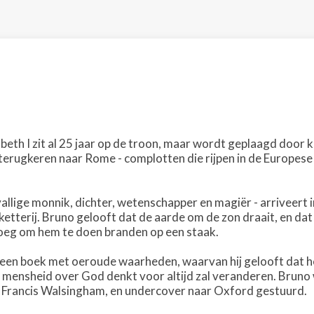
abeth I zit al 25 jaar op de troon, maar wordt geplaagd do
terugkeren naar Rome - complotten die rijpen in de Europese
allige monnik, dichter, wetenschapper en magiër - arriveert i
etterij. Bruno gelooft dat de aarde om de zon draait, en dat
oeg om hem te doen branden op een staak.
j een boek met oeroude waarheden, waarvan hij gelooft dat he
mensheid over God denkt voor altijd zal veranderen. Bruno
r Francis Walsingham, en undercover naar Oxford gestuurd.