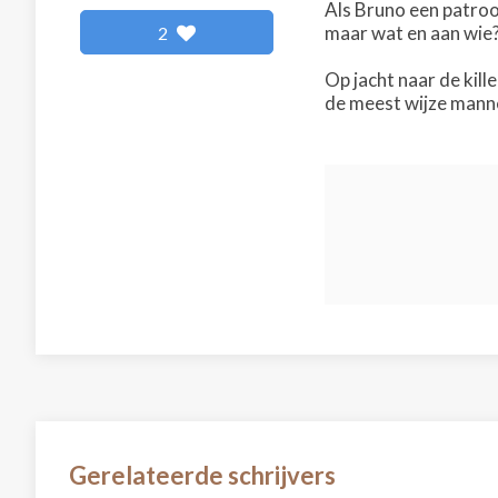
Als Bruno een patroo
maar wat en aan wie?
2
Op jacht naar de kil
de meest wijze manne
Gerelateerde schrijvers