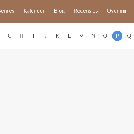
enres
Kalender
Blog
Recensies
Over mij
G
H
I
J
K
L
M
N
O
P
Q