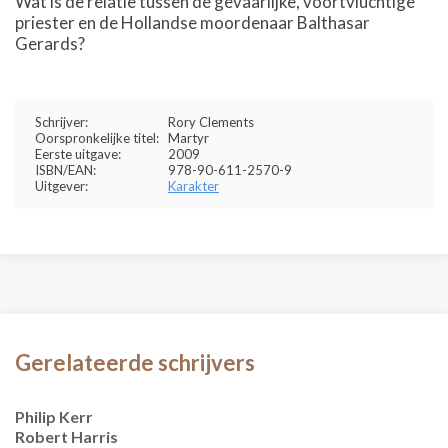
Wat is de relatie tussen de gevaarlijke, voortvluchtige
priester en de Hollandse moordenaar Balthasar
Gerards?
Schrijver:
Rory Clements
Oorspronkelijke titel:
Martyr
Eerste uitgave:
2009
ISBN/EAN:
978-90-611-2570-9
Uitgever:
Karakter
Gerelateerde schrijvers
Philip Kerr
Robert Harris