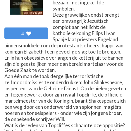
bezaaid met ingekerfde
symbolen.
Deze gruwelijke vondst brengt
een omvangrijk Jezuïtisch
complot aan het licht: de
katholieke koning Filips II van
4
Spanje laat priesters Engeland
binnensmokkelen om de protestantse heerschappij van
koningin Elizabeth I een gevoelige slag toe te brengen.
En in hun obsessieve verlangen de ketterij uit te bannen,
zijn die geestelijken meer dan bereid martelaar voor de
Goede Zaak te worden.
Aan één man de taak dergelijke terroristische
zelfmoordmissies te onderdrukken: John Shakespeare,
inspecteur van de Geheime Dienst. Op de hielen gezeten
en tegengewerkt door zijn rivaal Topcliffe, de officiële
martelmeester van de Koningin, baant Shakespeare zich
een weg door een onderwereld van spionnen, magiërs,
hoeren en toneelspelers - onder wie zijn jongere broer,
de onbekende schrijver Will.
Wat is de reden van Topcliffes schaamteloze oppositie?