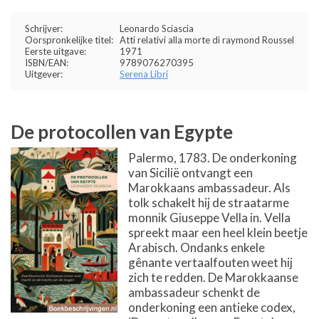
Schrijver:
Leonardo Sciascia
Oorspronkelijke titel:
Atti relativi alla morte di raymond Roussel
Eerste uitgave:
1971
ISBN/EAN:
9789076270395
Uitgever:
Serena Libri
De protocollen van Egypte
Palermo, 1783. De onderkoning
van Sicilië ontvangt een
Marokkaans ambassadeur. Als
tolk schakelt hij de straatarme
monnik Giuseppe Vella in. Vella
spreekt maar een heel klein beetje
Arabisch. Ondanks enkele
gênante vertaalfouten weet hij
zich te redden. De Marokkaanse
ambassadeur schenkt de
onderkoning een antieke codex,