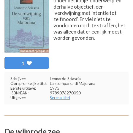
onder het kopje 'onderwerp' en
derhalve objectief, een
'verdwijning met intentie tot
zelfmoord'. Er viel niets te
voorkomen noch te straffen; het
was alleen dat er een lijk moest
worden gevonden.
1
Schrijver:
Leonardo Sciascia
Oorspronkelijke titel:
La scomparsa di Majorana
Eerste uitgave:
1975
ISBN/EAN:
9789076270050
Uitgever:
Serena Libri
De wijnrode zee