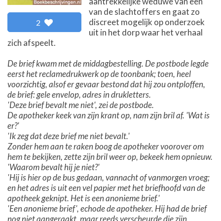
aantrekkelijke weduwe van een
van de slachtoffers en gaat zo
discreet mogelijk op onderzoek
2
uit in het dorp waar het verhaal
zich afspeelt.
De brief kwam met de middagbestelling. De postbode legde
eerst het reclamedrukwerk op de toonbank; toen, heel
voorzichtig, alsof er gevaar bestond dat hij zou ontploffen,
de brief: gele envelop, adres in drukletters.
'Deze brief bevalt me niet', zei de postbode.
De apotheker keek van zijn krant op, nam zijn bril af. 'Wat is
er?'
'Ik zeg dat deze brief me niet bevalt.'
Zonder hem aan te raken boog de apotheker voorover om
hem te bekijken, zette zijn bril weer op, bekeek hem opnieuw.
'Waarom bevalt hij je niet?'
'Hij is hier op de bus gedaan, vannacht of vanmorgen vroeg;
en het adres is uit een vel papier met het briefhoofd van de
apotheek geknipt. Het is een anonieme brief.'
'Een anonieme brief', echode de apotheker. Hij had de brief
nog niet aangeraakt, maar reeds verscheurde die zijn