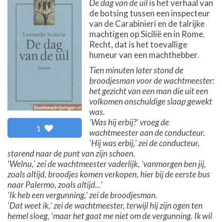
De dag van de uil
is het verhaal van
de botsing tussen een inspecteur
van de Carabinieri en de talrijke
machtigen op Sicilië en in Rome.
Recht, dat is het toevallige
humeur van een machthebber.
Tien minuten later stond de
broodjesman voor de wachtmeester:
het gezicht van een man die uit een
volkomen onschuldige slaap gewekt
was.
'Was hij erbij?' vroeg de
1
wachtmeester aan de conducteur.
'Hij was erbij,' zei de conducteur,
starend naar de punt van zijn schoen.
'Welnu,' zei de wachtmeester vaderlijk, 'vanmorgen ben jij,
zoals altijd, broodjes komen verkopen, hier bij de eerste bus
naar Palermo, zoals altijd...'
'Ik heb een vergunning,' zei de broodjesman.
'Dat weet ik,' zei de wachtmeester, terwijl hij zijn ogen ten
hemel sloeg, 'maar het gaat me niet om de vergunning. Ik wil