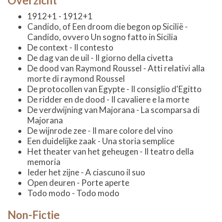
Overzicht
1912+1 - 1912+1
Candido, of Een droom die begon op Sicilië -
Candido, ovvero Un sogno fatto in Sicilia
De context - Il contesto
De dag van de uil - Il giorno della civetta
De dood van Raymond Roussel - Atti relativi alla
morte di raymond Roussel
De protocollen van Egypte - Il consiglio d'Egitto
De ridder en de dood - Il cavaliere e la morte
De verdwijning van Majorana - La scomparsa di
Majorana
De wijnrode zee - Il mare colore del vino
Een duidelijke zaak - Una storia semplice
Het theater van het geheugen - Il teatro della
memoria
Ieder het zijne - A ciascuno il suo
Open deuren - Porte aperte
Todo modo - Todo modo
Non-Fictie