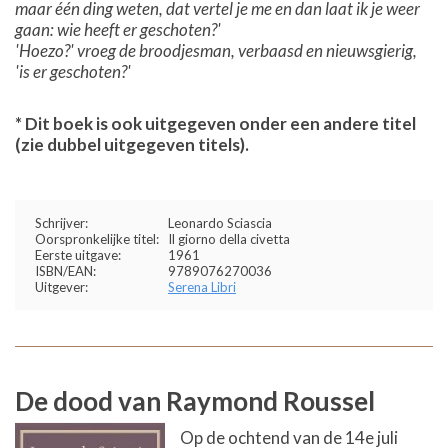
maar één ding weten, dat vertel je me en dan laat ik je weer
gaan: wie heeft er geschoten?'
'Hoezo?' vroeg de broodjesman, verbaasd en nieuwsgierig,
'is er geschoten?'
* Dit boek is ook uitgegeven onder een andere titel
(zie dubbel uitgegeven titels).
Schrijver:
Leonardo Sciascia
Oorspronkelijke titel:
Il giorno della civetta
Eerste uitgave:
1961
ISBN/EAN:
9789076270036
Uitgever:
Serena Libri
De dood van Raymond Roussel
Op de ochtend van de 14e juli