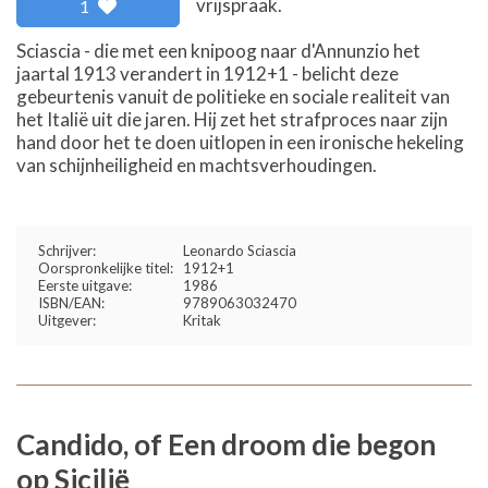
vrijspraak.
1
Sciascia - die met een knipoog naar d'Annunzio het
jaartal 1913 verandert in 1912+1 - belicht deze
gebeurtenis vanuit de politieke en sociale realiteit van
het Italië uit die jaren. Hij zet het strafproces naar zijn
hand door het te doen uitlopen in een ironische hekeling
van schijnheiligheid en machtsverhoudingen.
Schrijver:
Leonardo Sciascia
Oorspronkelijke titel:
1912+1
Eerste uitgave:
1986
ISBN/EAN:
9789063032470
Uitgever:
Kritak
Candido, of Een droom die begon
op Sicilië