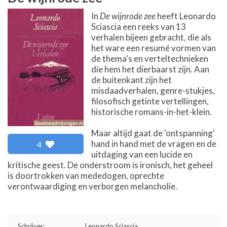
In
De wijnrode zee
heeft Leonardo
Sciascia een reeks van 13
verhalen bijeen gebracht, die als
het ware een resumé vormen van
de thema's en verteltechnieken
die hem het dierbaarst zijn. Aan
de buitenkant zijn het
misdaadverhalen, genre-stukjes,
filosofisch getinte vertellingen,
historische romans-in-het-klein.
Maar altijd gaat de 'ontspanning'
hand in hand met de vragen en de
4
uitdaging van een lucide en
kritische geest. De onderstroom is ironisch, het geheel
is doortrokken van mededogen, oprechte
verontwaardiging en verborgen melancholie.
Schrijver:
Leonardo Sciascia