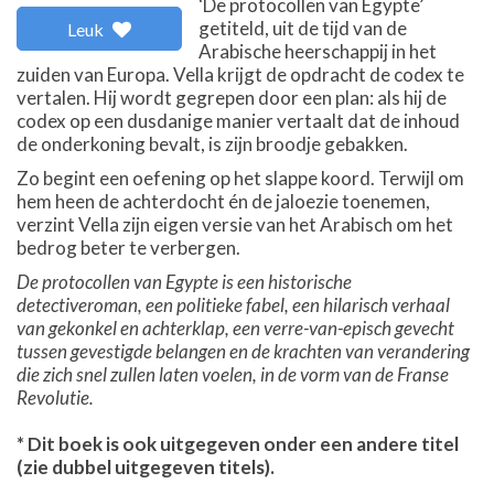
‘De protocollen van Egypte’
getiteld, uit de tijd van de
Leuk
Arabische heerschappij in het
zuiden van Europa. Vella krijgt de opdracht de codex te
vertalen. Hij wordt gegrepen door een plan: als hij de
codex op een dusdanige manier vertaalt dat de inhoud
de onderkoning bevalt, is zijn broodje gebakken.
Zo begint een oefening op het slappe koord. Terwijl om
hem heen de achterdocht én de jaloezie toenemen,
verzint Vella zijn eigen versie van het Arabisch om het
bedrog beter te verbergen.
De protocollen van Egypte is een historische
detectiveroman, een politieke fabel, een hilarisch verhaal
van gekonkel en achterklap, een verre-van-episch gevecht
tussen gevestigde belangen en de krachten van verandering
die zich snel zullen laten voelen, in de vorm van de Franse
Revolutie.
* Dit boek is ook uitgegeven onder een andere titel
(zie dubbel uitgegeven titels).