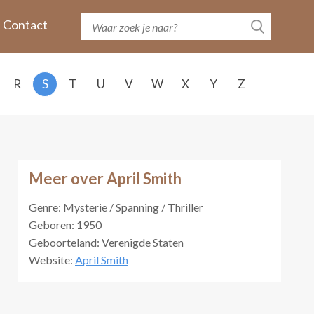
Contact
R
S
T
U
V
W
X
Y
Z
Meer over April Smith
Genre: Mysterie / Spanning / Thriller
Geboren: 1950
Geboorteland: Verenigde Staten
Website:
April Smith