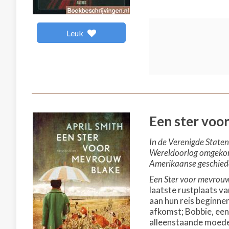
Leuk
Een ster voo
In de Verenigde Staten
Wereldoorlog omgekome
Amerikaanse geschieden
Een Ster voor mevrou
laatste rustplaats v
aan hun reis beginne
afkomst; Bobbie, een
alleenstaande moeder