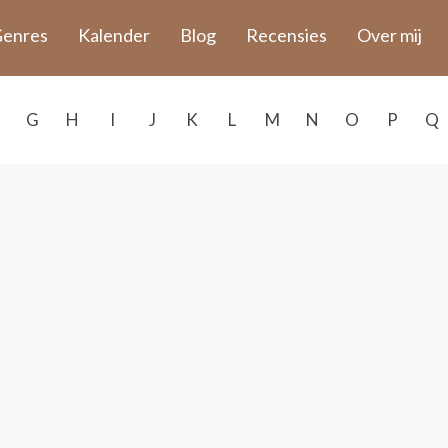
enres
Kalender
Blog
Recensies
Over mij
G
H
I
J
K
L
M
N
O
P
Q