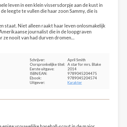
ele leven in een klein vissersdorpje aan de kust in
e leegte te vullen die haar zoon Sammy, die is
n staat. Niet alleen raakt haar leven onlosmakelijk
Amerikaanse journalist die in de loopgraven
 ze nooit van had durven dromen...
Schrijver:
April Smith
Oorspronkelijke titel:
A star for mrs. Blake
Eerste uitgave:
2014
ISBN/EAN:
9789045204475
Ebook:
9789045204574
Uitgever:
Karakter
 enige vrouwelijke baseball-scout in de major