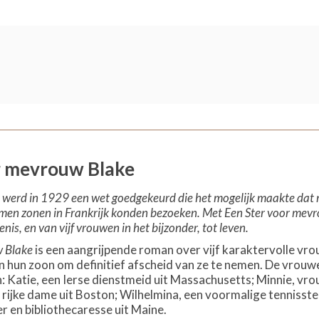
r mevrouw Blake
 werd in 1929 een wet goedgekeurd die het mogelijk maakte dat m
n zonen in Frankrijk konden bezoeken. Met Een Ster voor mevro
is, en van vijf vrouwen in het bijzonder, tot leven.
w Blake
is een aangrijpende roman over vijf karaktervolle vr
an hun zoon om definitief afscheid van ze te nemen. De vrouw
n: Katie, een Ierse dienstmeid uit Massachusetts; Minnie, v
 rijke dame uit Boston; Wilhelmina, een voormalige tennisste
 en bibliothecaresse uit Maine.