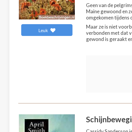
Geen van de pelgrims 
Maine gewoond en zor
omgekomen tijdens de
Maar ze is niet voorb
Leuk
verbonden met dat va
gewond is geraakt e
Schijnbeweg
Cassidy Sanderson is