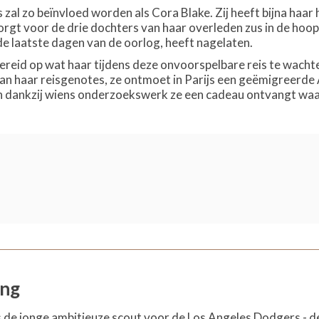
zal zo beïnvloed worden als Cora Blake. Zij heeft bijna haar h
gt voor de drie dochters van haar overleden zus in de hoop d
 laatste dagen van de oorlog, heeft nagelaten.
ereid op wat haar tijdens deze onvoorspelbare reis te wachte
n haar reisgenotes, ze ontmoet in Parijs een geëmigreerde 
n dankzij wiens onderzoekswerk ze een cadeau ontvangt waar
ing
 de jonge ambitieuze scout voor de Los Angeles Dodgers - de