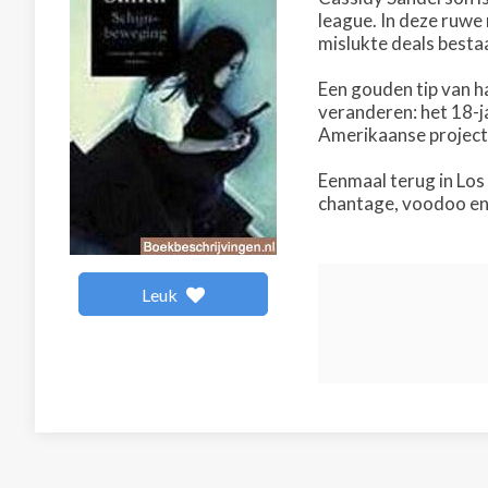
league. In deze ruwe
mislukte deals besta
Een gouden tip van h
veranderen: het 18-j
Amerikaanse projecto
Eenmaal terug in Los
chantage, voodoo en 
Leuk