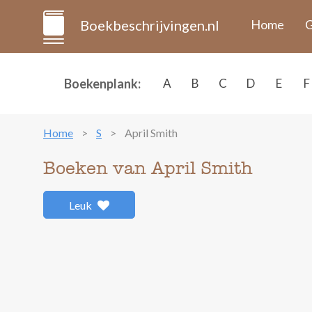
Boekbeschrijvingen.nl
Home
G
Boekenplank:
A
B
C
D
E
F
Home
S
April Smith
Boeken van April Smith
Leuk