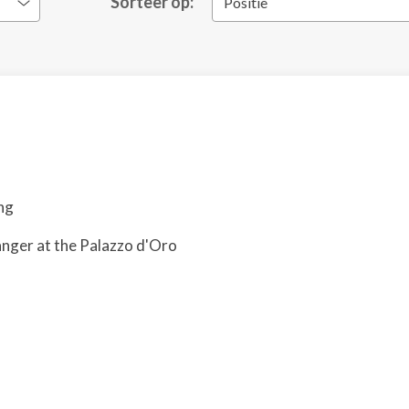
Sorteer op:
Positie
ng
anger at the Palazzo d'Oro