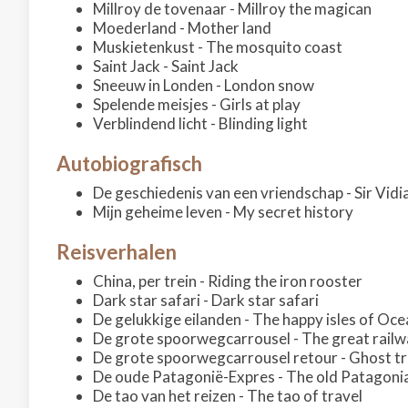
Millroy de tovenaar - Millroy the magican
Moederland - Mother land
Muskietenkust - The mosquito coast
Saint Jack - Saint Jack
Sneeuw in Londen - London snow
Spelende meisjes - Girls at play
Verblindend licht - Blinding light
Autobiografisch
De geschiedenis van een vriendschap - Sir Vid
Mijn geheime leven - My secret history
Reisverhalen
China, per trein - Riding the iron rooster
Dark star safari - Dark star safari
De gelukkige eilanden - The happy isles of Oce
De grote spoorwegcarrousel - The great railw
De grote spoorwegcarrousel retour - Ghost tra
De oude Patagonië-Expres - The old Patagoni
De tao van het reizen - The tao of travel