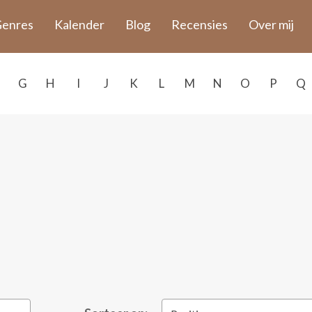
enres
Kalender
Blog
Recensies
Over mij
G
H
I
J
K
L
M
N
O
P
Q