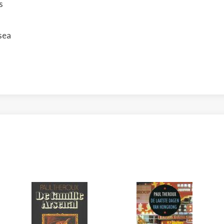
s
sea