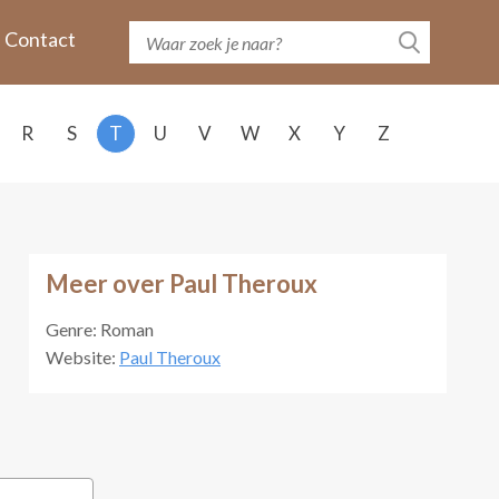
Contact
R
S
T
U
V
W
X
Y
Z
Meer over Paul Theroux
Genre: Roman
Website:
Paul Theroux