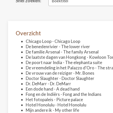
Snel zoeken:
Boektitel
Overzicht
Chicago Loop - Chicago Loop
De benedenrivier - The lower river
De familie Arsenal - The family Arsenal
De laatste dagen van Hongkong - Kowloon To
De poort naar India - The elephanta suite
De vreemdeling in het Palazzo d'Oro - The str
De vrouw van de reiziger - Mr. Bones
Doctor Slaughter - Doctor Slaughter
Dr. DeMarr - Dr. DeMarr
Een dode hand - A dead hand
Fong en de Indiërs - Fong and the Indians
Het fotopaleis - Picture palace
Hotel Honolulu - Hotel Honolulu
Mijn andere ik - My other life