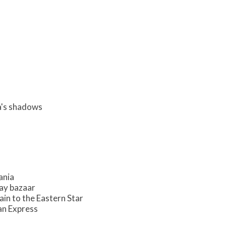
ia's shadows
ania
ay bazaar
in to the Eastern Star
an Express