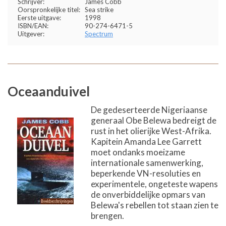
Schrijver:
James Cobb
Oorspronkelijke titel:
Sea strike
Eerste uitgave:
1998
ISBN/EAN:
90-274-6471-5
Uitgever:
Spectrum
Oceaanduivel
De gedeserteerde Nigeriaanse
generaal Obe Belewa bedreigt de
rust in het olierijke West-Afrika.
Kapitein Amanda Lee Garrett
moet ondanks moeizame
internationale samenwerking,
beperkende VN-resoluties en
experimentele, ongeteste wapens
de onverbiddelijke opmars van
Belewa's rebellen tot staan zien te
brengen.