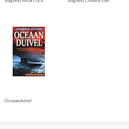
Slagveld Antarctica
Slagveld Chinese Zee
Oceaanduivel