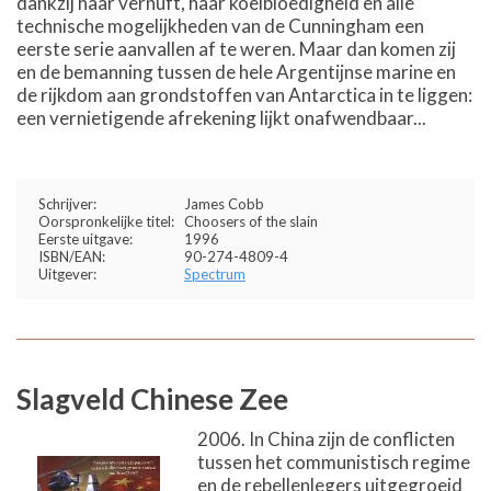
dankzij haar vernuft, haar koelbloedigheid en alle
technische mogelijkheden van de Cunningham een
eerste serie aanvallen af te weren. Maar dan komen zij
en de bemanning tussen de hele Argentijnse marine en
de rijkdom aan grondstoffen van Antarctica in te liggen:
een vernietigende afrekening lijkt onafwendbaar...
Schrijver:
James Cobb
Oorspronkelijke titel:
Choosers of the slain
Eerste uitgave:
1996
ISBN/EAN:
90-274-4809-4
Uitgever:
Spectrum
Slagveld Chinese Zee
2006. In China zijn de conflicten
tussen het communistisch regime
en de rebellenlegers uitgegroeid