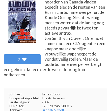
noorden van Canada vinden
expeditieleden de resten van een
Russische bommenwerper uit de
Koude Oorlog. Slechts weinig
mensen weten dat de lading nog
steeds gevaarlijk is: twee ton
actieve antrax.
Jon Smith van Covert One moet
samen met een CIA-agent en een
knappe maar dodelijke
vrouwelijke wapenexpert de
vondst veiligstellen. Maar de
2
oude bommenwerper verbergt
een geheim dat een derde wereldoorlog kan
ontketenen...
Schrijver:
James Cobb
Oorspronkelijke titel:
The Arctic event
Eerste uitgave:
2007
ISBN/EAN:
978-90-245-5803-2
Uitgever:
Luitingh-Sijthoff