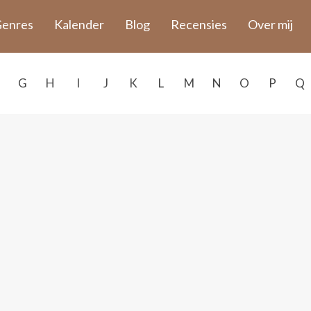
enres
Kalender
Blog
Recensies
Over mij
G
H
I
J
K
L
M
N
O
P
Q