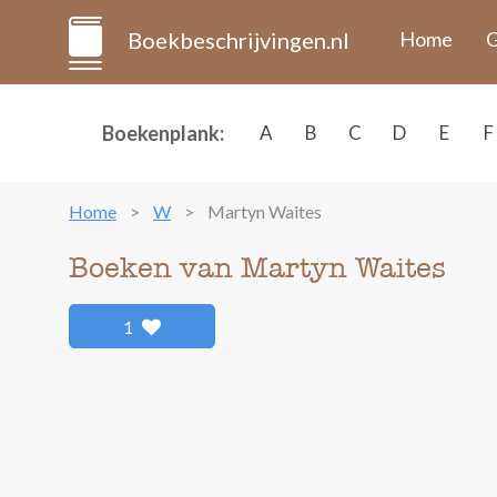
Boekbeschrijvingen.nl
Home
G
Boekenplank:
A
B
C
D
E
F
Home
W
Martyn Waites
Boeken van Martyn Waites
1