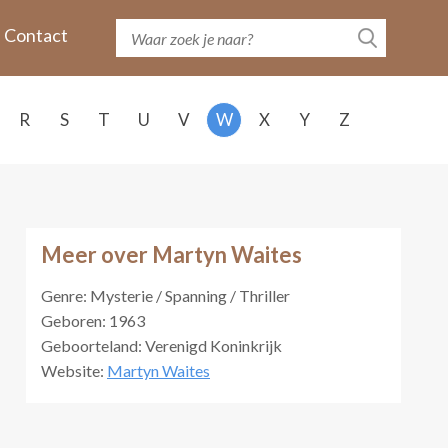
Contact
R
S
T
U
V
W
X
Y
Z
Meer over Martyn Waites
Genre: Mysterie / Spanning / Thriller
Geboren: 1963
Geboorteland: Verenigd Koninkrijk
Website:
Martyn Waites