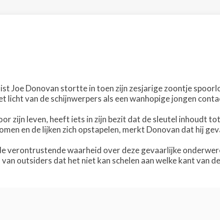
ist Joe Donovan stortte in toen zijn zesjarige zoontje spoorl
het licht van de schijnwerpers als een wanhopige jongen cont
oor zijn leven, heeft iets in zijn bezit dat de sleutel inhoud
omen en de lijken zich opstapelen, merkt Donovan dat hij gev
e verontrustende waarheid over deze gevaarlijke onderwere
m van outsiders dat het niet kan schelen aan welke kant van d