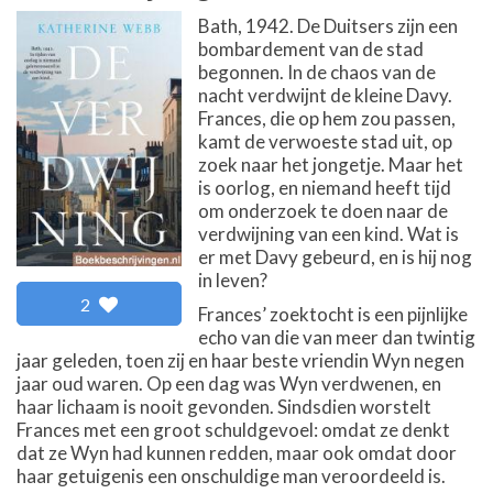
Bath, 1942. De Duitsers zijn een
bombardement van de stad
begonnen. In de chaos van de
nacht verdwijnt de kleine Davy.
Frances, die op hem zou passen,
kamt de verwoeste stad uit, op
zoek naar het jongetje. Maar het
is oorlog, en niemand heeft tijd
om onderzoek te doen naar de
verdwijning van een kind. Wat is
er met Davy gebeurd, en is hij nog
in leven?
2
Frances’ zoektocht is een pijnlijke
echo van die van meer dan twintig
jaar geleden, toen zij en haar beste vriendin Wyn negen
jaar oud waren. Op een dag was Wyn verdwenen, en
haar lichaam is nooit gevonden. Sindsdien worstelt
Frances met een groot schuldgevoel: omdat ze denkt
dat ze Wyn had kunnen redden, maar ook omdat door
haar getuigenis een onschuldige man veroordeeld is.