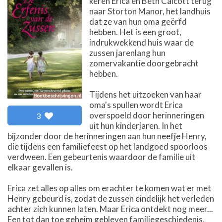
keren Erica en Beth Calcott terug
naar Storton Manor, het landhuis
dat ze van hun oma geërfd
hebben. Het is een groot,
indrukwekkend huis waar de
zussen jarenlang hun
zomervakantie doorgebracht
hebben.
Tijdens het uitzoeken van haar
oma's spullen wordt Erica
overspoeld door herinneringen
3
uit hun kinderjaren. In het
bijzonder door de herinneringen aan hun neefje Henry,
die tijdens een familiefeest op het landgoed spoorloos
verdween. Een gebeurtenis waardoor de familie uit
elkaar gevallen is.
Erica zet alles op alles om erachter te komen wat er met
Henry gebeurd is, zodat de zussen eindelijk het verleden
achter zich kunnen laten. Maar Erica ontdekt nog meer...
Een tot dan toe geheim gebleven familiegeschiedenis,