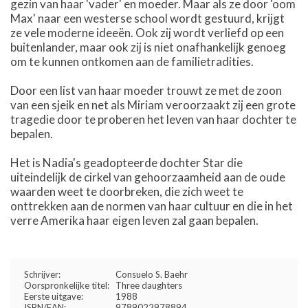
gezin van haar 'vader' en moeder. Maar als ze door 'oom
Max' naar een westerse school wordt gestuurd, krijgt
ze vele moderne ideeën. Ook zij wordt verliefd op een
buitenlander, maar ook zij is niet onafhankelijk genoeg
om te kunnen ontkomen aan de familietradities.
Door een list van haar moeder trouwt ze met de zoon
van een sjeik en net als Miriam veroorzaakt zij een grote
tragedie door te proberen het leven van haar dochter te
bepalen.
Het is Nadia's geadopteerde dochter Star die
uiteindelijk de cirkel van gehoorzaamheid aan de oude
waarden weet te doorbreken, die zich weet te
onttrekken aan de normen van haar cultuur en die in het
verre Amerika haar eigen leven zal gaan bepalen.
Schrijver:
Consuelo S. Baehr
Oorspronkelijke titel:
Three daughters
Eerste uitgave:
1988
ISBN/EAN:
9789022978894