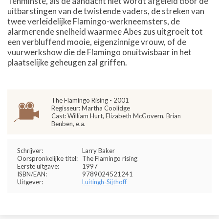
Tenminste, als de aandacht niet wordt afgeleid door de
uitbarstingen van de twistende vaders, de streken van
twee verleidelijke Flamingo-werkneemsters, de
alarmerende snelheid waarmee Abes zus uitgroeit tot
een verbluffend mooie, eigenzinnige vrouw, of de
vuurwerkshow die de Flamingo onuitwisbaar in het
plaatselijke geheugen zal griffen.
The Flamingo Rising - 2001
Regisseur: Martha Coolidge
Cast: William Hurt, Elizabeth McGovern, Brian
Benben, e.a.
Schrijver:
Larry Baker
Oorspronkelijke titel:
The Flamingo rising
Eerste uitgave:
1997
ISBN/EAN:
9789024521241
Uitgever:
Luitingh-Sijthoff