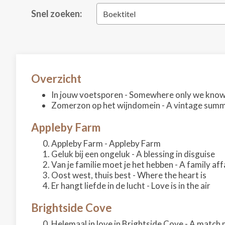
Snel zoeken:
Boektitel
Overzicht
In jouw voetsporen - Somewhere only we kno
Zomerzon op het wijndomein - A vintage sum
Appleby Farm
Appleby Farm - Appleby Farm
Geluk bij een ongeluk - A blessing in disguise
Van je familie moet je het hebben - A family aff
Oost west, thuis best - Where the heart is
Er hangt liefde in de lucht - Love is in the air
Brightside Cove
Helemaal in love in Brightside Cove - A match