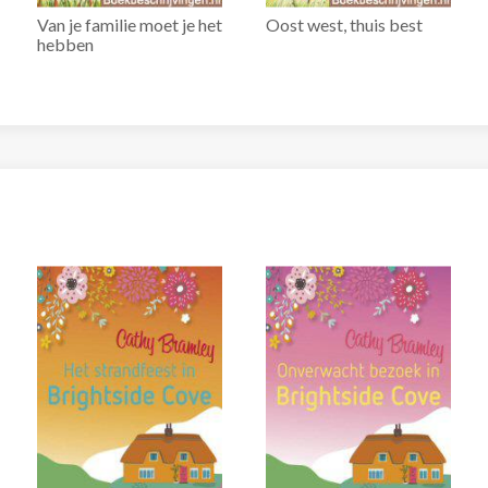
Van je familie moet je het
Oost west, thuis best
hebben