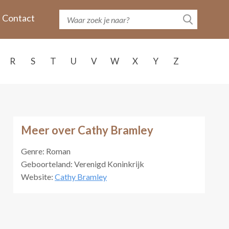
Contact
R
S
T
U
V
W
X
Y
Z
Meer over Cathy Bramley
Genre: Roman
Geboorteland: Verenigd Koninkrijk
Website:
Cathy Bramley