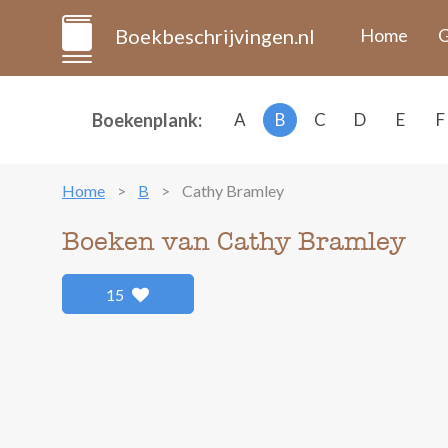
Boekbeschrijvingen.nl
Home
G
Boekenplank:
A
B
C
D
E
F
Home
B
Cathy Bramley
Boeken van Cathy Bramley
15