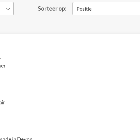
Sorteer op:
Positie
w
mer
air
 made in Devon