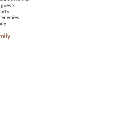
t guests
party
frenemies
ady
mily