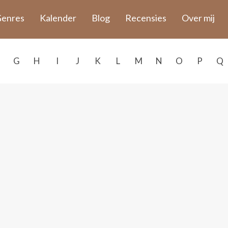
enres
Kalender
Blog
Recensies
Over mij
G
H
I
J
K
L
M
N
O
P
Q