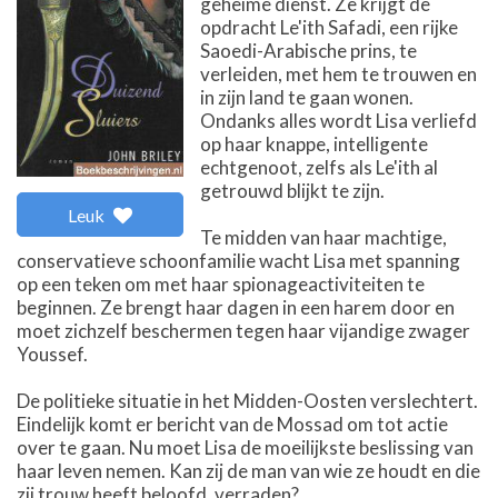
geheime dienst. Ze krijgt de
opdracht Le'ith Safadi, een rijke
Saoedi-Arabische prins, te
verleiden, met hem te trouwen en
in zijn land te gaan wonen.
Ondanks alles wordt Lisa verliefd
op haar knappe, intelligente
echtgenoot, zelfs als Le'ith al
getrouwd blijkt te zijn.
Leuk
Te midden van haar machtige,
conservatieve schoonfamilie wacht Lisa met spanning
op een teken om met haar spionageactiviteiten te
beginnen. Ze brengt haar dagen in een harem door en
moet zichzelf beschermen tegen haar vijandige zwager
Youssef.
De politieke situatie in het Midden-Oosten verslechtert.
Eindelijk komt er bericht van de Mossad om tot actie
over te gaan. Nu moet Lisa de moeilijkste beslissing van
haar leven nemen. Kan zij de man van wie ze houdt en die
zij trouw heeft beloofd, verraden?