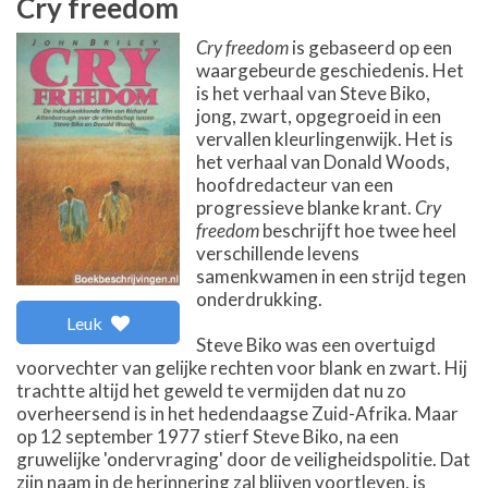
Cry freedom
Cry freedom
is gebaseerd op een
waargebeurde geschiedenis. Het
is het verhaal van Steve Biko,
jong, zwart, opgegroeid in een
vervallen kleurlingenwijk. Het is
het verhaal van Donald Woods,
hoofdredacteur van een
progressieve blanke krant.
Cry
freedom
beschrijft hoe twee heel
verschillende levens
samenkwamen in een strijd tegen
onderdrukking.
Leuk
Steve Biko was een overtuigd
voorvechter van gelijke rechten voor blank en zwart. Hij
trachtte altijd het geweld te vermijden dat nu zo
overheersend is in het hedendaagse Zuid-Afrika. Maar
op 12 september 1977 stierf Steve Biko, na een
gruwelijke 'ondervraging' door de veiligheidspolitie. Dat
zijn naam in de herinnering zal blijven voortleven, is