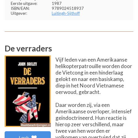
Eerste uitgave:
1987
ISBN/EAN:
9789024518937
Uitgever:
Luitingh-Sijthoff
De verraders
Vijf leden van een Amerikaanse
helikopterpatrouille worden door
de Vietcong in een hinderlaag
gelokt en naar een basiskamp,
diep in het Noord Vietnamese
oerwoud, gebracht.
Daar worden zij, via een
Amerikaanse overloper, intensief
geïndoctrineerd. Hun reactie is
hierop zeer verschillend, maar
twee van hen worden er
volkomen van overtuigd dat zij
Leuk