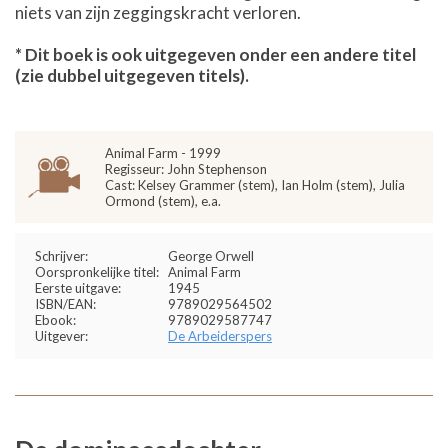
niets van zijn zeggingskracht verloren.
* Dit boek is ook uitgegeven onder een andere titel
(zie dubbel uitgegeven titels).
Animal Farm - 1999
Regisseur: John Stephenson
Cast: Kelsey Grammer (stem), Ian Holm (stem), Julia
Ormond (stem), e.a.
Schrijver:
George Orwell
Oorspronkelijke titel:
Animal Farm
Eerste uitgave:
1945
ISBN/EAN:
9789029564502
Ebook:
9789029587747
Uitgever:
De Arbeiderspers