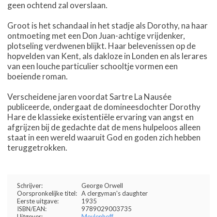
geen ochtend zal overslaan.
Groot is het schandaal in het stadje als Dorothy, na haar
ontmoeting met een Don Juan-achtige vrijdenker,
plotseling verdwenen blijkt. Haar belevenissen op de
hopvelden van Kent, als dakloze in Londen en als lerares
van een louche particulier schooltje vormen een
boeiende roman.
Verscheidene jaren voordat Sartre La Nausée
publiceerde, ondergaat de domineesdochter Dorothy
Hare de klassieke existentiële ervaring van angst en
afgrijzen bij de gedachte dat de mens hulpeloos alleen
staat in een wereld waaruit God en goden zich hebben
teruggetrokken.
Schrijver:
George Orwell
Oorspronkelijke titel:
A clergyman's daughter
Eerste uitgave:
1935
ISBN/EAN:
9789029003735
Uitgever:
Meulenhoff