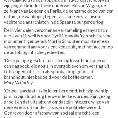
zijn jeugd, de industriële onderwereld van Wigan, de
zelfkant van Londen en Parijs, de eenzame dood van een
olifant, de wanhopig tegen fascisme en stalinisme
vechtende anarchisten in de Spaanse burgeroorlog.
De in vier delen verschenen verzameling essayistisch
werk van Orwell is door Cyril Connolly 'een schitterend
monument' genoemd. Martin Schouten maakte er een
van commentaar voorziene keuze uit, met het accent op
de autobiografische gedeelten.
'Deze pittige geschriften lijken op losse bladzijden uit
een dagboek, die nog zijn overgebleven om verslag uit
te brengen; of zij zijn als spookachtig gepolijst
brandhout, niet bedoeld voor de koffiekamer.'
Mary McCarthy
'Orwell, pas laat in zijn leven beroemd, is bezig twintig
jaar na zijn dood nog beroemder te worden. Zijn gezag
groeit en dat uitsluitend omdat zijn integere wijze van
denken iets uitzonderlijks is in de politieke wereld.
Gedreven door afschuw van sociaal onrecht, een