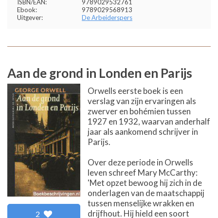
ISBN/EAN:
9789029532761
Ebook:
9789029568913
Uitgever:
De Arbeiderspers
Aan de grond in Londen en Parijs
Orwells eerste boek is een
verslag van zijn ervaringen als
zwerver en bohémien tussen
1927 en 1932, waarvan anderhalf
jaar als aankomend schrijver in
Parijs.
Over deze periode in Orwells
leven schreef Mary McCarthy:
'Met opzet bewoog hij zich in de
onderlagen van de maatschappij
tussen menselijke wrakken en
drijfhout. Hij hield een soort
2