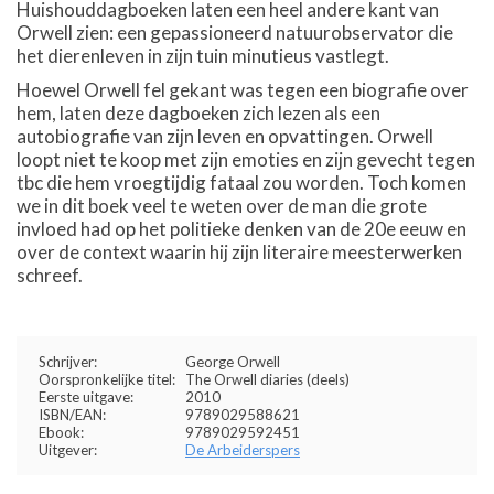
Huishouddagboeken laten een heel andere kant van
Orwell zien: een gepassioneerd natuurobservator die
het dierenleven in zijn tuin minutieus vastlegt.
Hoewel Orwell fel gekant was tegen een biografie over
hem, laten deze dagboeken zich lezen als een
autobiografie van zijn leven en opvattingen. Orwell
loopt niet te koop met zijn emoties en zijn gevecht tegen
tbc die hem vroegtijdig fataal zou worden. Toch komen
we in dit boek veel te weten over de man die grote
invloed had op het politieke denken van de 20e eeuw en
over de context waarin hij zijn literaire meesterwerken
schreef.
Schrijver:
George Orwell
Oorspronkelijke titel:
The Orwell diaries (deels)
Eerste uitgave:
2010
ISBN/EAN:
9789029588621
Ebook:
9789029592451
Uitgever:
De Arbeiderspers