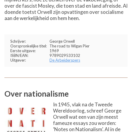
over de fascist Mosley, die toen stad en land afreisde. Al
doende toetst Orwell zijn opvattingen over socialisme
aan de werkelijkheid om hem heen.
Schrijver:
George Orwell
Oorspronkelijke titel:
The road to Wigan Pier
Eerste uitgave:
1969
ISBN/EAN:
9789029533102
Uitgever:
De Arbeiderspers
Over nationalisme
In 1945, vlak na de Tweede
Wereldoorlog, schreef George
Orwell wat een van zijn meest
fameuze essays zou worden:
‘Notes on Nationalism’. Al in de