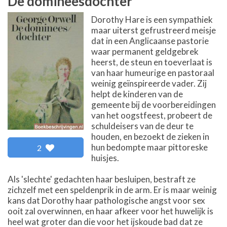
De domineesdochter
Dorothy Hare is een sympathiek
maar uiterst gefrustreerd meisje
dat in een Anglicaanse pastorie
waar permanent geldgebrek
heerst, de steun en toeverlaat is
van haar humeurige en pastoraal
weinig geïnspireerde vader. Zij
helpt de kinderen van de
gemeente bij de voorbereidingen
van het oogstfeest, probeert de
schuldeisers van de deur te
houden, en bezoekt de zieken in
hun bedompte maar pittoreske
2
huisjes.
Als 'slechte' gedachten haar besluipen, bestraft ze
zichzelf met een speldenprik in de arm. Er is maar weinig
kans dat Dorothy haar pathologische angst voor sex
ooit zal overwinnen, en haar afkeer voor het huwelijk is
heel wat groter dan die voor het ijskoude bad dat ze