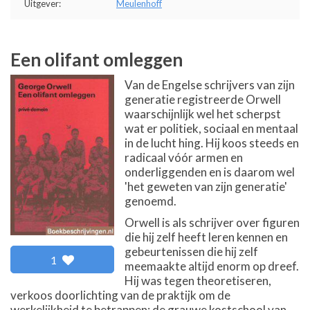
Uitgever:
Meulenhoff
Een olifant omleggen
Van de Engelse schrijvers van zijn
generatie registreerde Orwell
waarschijnlijk wel het scherpst
wat er politiek, sociaal en mentaal
in de lucht hing. Hij koos steeds en
radicaal vóór armen en
onderliggenden en is daarom wel
'het geweten van zijn generatie'
genoemd.
Orwell is als schrijver over figuren
die hij zelf heeft leren kennen en
gebeurtenissen die hij zelf
1
meemaakte altijd enorm op dreef.
Hij was tegen theoretiseren,
verkoos doorlichting van de praktijk om de
werkelijkheid te betrappen: de grauwe kostschool van