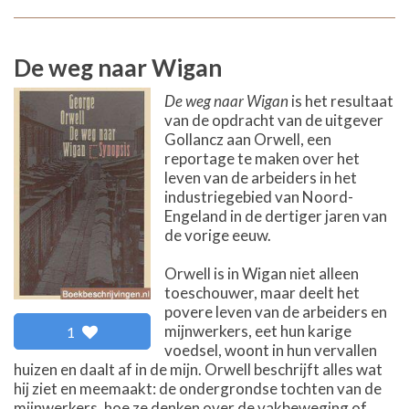
De weg naar Wigan
De weg naar Wigan
is het resultaat
van de opdracht van de uitgever
Gollancz aan Orwell, een
reportage te maken over het
leven van de arbeiders in het
industriegebied van Noord-
Engeland in de dertiger jaren van
de vorige eeuw.
Orwell is in Wigan niet alleen
toeschouwer, maar deelt het
povere leven van de arbeiders en
mijnwerkers, eet hun karige
1
voedsel, woont in hun vervallen
huizen en daalt af in de mijn. Orwell beschrijft alles wat
hij ziet en meemaakt: de ondergrondse tochten van de
mijnwerkers, hoe ze denken over de vakbeweging of