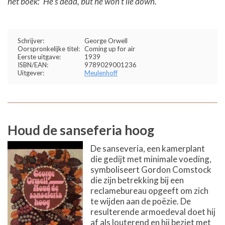
het boek: 'He's dead, but he won't lie down.'
Schrijver:
George Orwell
Oorspronkelijke titel:
Coming up for air
Eerste uitgave:
1939
ISBN/EAN:
9789029001236
Uitgever:
Meulenhoff
Houd de sanseferia hoog
De sanseveria, een kamerplant
die gedijt met minimale voeding,
symboliseert Gordon Comstock
die zijn betrekking bij een
reclamebureau opgeeft om zich
te wijden aan de poëzie. De
resulterende armoedeval doet hij
af als louterend en hij beziet met