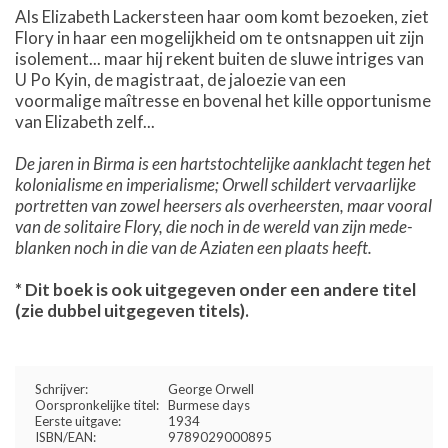
Als Elizabeth Lackersteen haar oom komt bezoeken, ziet
Flory in haar een mogelijkheid om te ontsnappen uit zijn
isolement... maar hij rekent buiten de sluwe intriges van
U Po Kyin, de magistraat, de jaloezie van een
voormalige maîtresse en bovenal het kille opportunisme
van Elizabeth zelf...
De jaren in Birma is een hartstochtelijke aanklacht tegen het
kolonialisme en imperialisme; Orwell schildert vervaarlijke
portretten van zowel heersers als overheersten, maar vooral
van de solitaire Flory, die noch in de wereld van zijn mede-
blanken noch in die van de Aziaten een plaats heeft.
* Dit boek is ook uitgegeven onder een andere titel
(zie dubbel uitgegeven titels).
Schrijver:
George Orwell
Oorspronkelijke titel:
Burmese days
Eerste uitgave:
1934
ISBN/EAN:
9789029000895