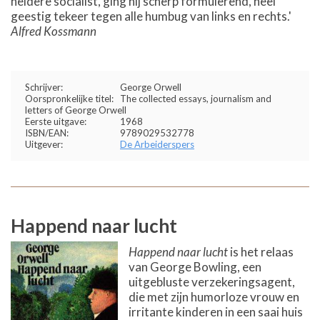
heldere socialist, ging hij scherp formulerend, heel
geestig tekeer tegen alle humbug van links en rechts.'
Alfred Kossmann
Schrijver:
George Orwell
Oorspronkelijke titel:
The collected essays, journalism and
letters of George Orwell
Eerste uitgave:
1968
ISBN/EAN:
9789029532778
Uitgever:
De Arbeiderspers
Happend naar lucht
Happend naar lucht
is het relaas
van George Bowling, een
uitgebluste verzekeringsagent,
die met zijn humorloze vrouw en
irritante kinderen in een saai huis