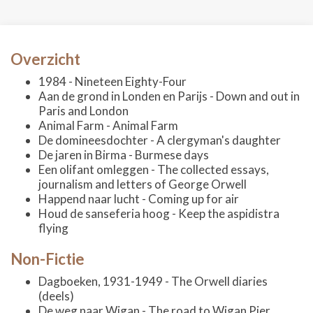
Overzicht
1984 - Nineteen Eighty-Four
Aan de grond in Londen en Parijs - Down and out in
Paris and London
Animal Farm - Animal Farm
De domineesdochter - A clergyman's daughter
De jaren in Birma - Burmese days
Een olifant omleggen - The collected essays,
journalism and letters of George Orwell
Happend naar lucht - Coming up for air
Houd de sanseferia hoog - Keep the aspidistra
flying
Non-Fictie
Dagboeken, 1931-1949 - The Orwell diaries
(deels)
De weg naar Wigan - The road to Wigan Pier