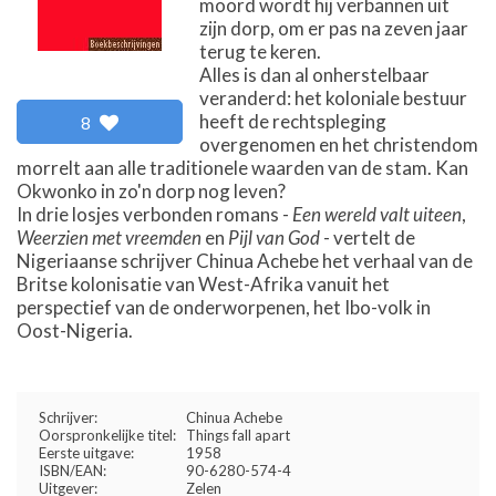
moord wordt hij verbannen uit
zijn dorp, om er pas na zeven jaar
terug te keren.
Alles is dan al onherstelbaar
veranderd: het koloniale bestuur
heeft de rechtspleging
8
overgenomen en het christendom
morrelt aan alle traditionele waarden van de stam. Kan
Okwonko in zo'n dorp nog leven?
In drie losjes verbonden romans -
Een wereld valt uiteen
,
Weerzien met vreemden
en
Pijl van God
- vertelt de
Nigeriaanse schrijver Chinua Achebe het verhaal van de
Britse kolonisatie van West-Afrika vanuit het
perspectief van de onderworpenen, het Ibo-volk in
Oost-Nigeria.
Schrijver:
Chinua Achebe
Oorspronkelijke titel:
Things fall apart
Eerste uitgave:
1958
ISBN/EAN:
90-6280-574-4
Uitgever:
Zelen