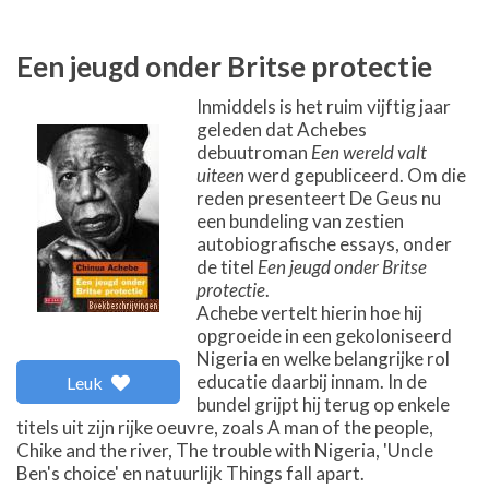
Een jeugd onder Britse protectie
Inmiddels is het ruim vijftig jaar
geleden dat Achebes
debuutroman
Een wereld valt
uiteen
werd gepubliceerd. Om die
reden presenteert De Geus nu
een bundeling van zestien
autobiografische essays, onder
de titel
Een jeugd onder Britse
protectie
.
Achebe vertelt hierin hoe hij
opgroeide in een gekoloniseerd
Nigeria en welke belangrijke rol
educatie daarbij innam. In de
Leuk
bundel grijpt hij terug op enkele
titels uit zijn rijke oeuvre, zoals A man of the people,
Chike and the river, The trouble with Nigeria, 'Uncle
Ben's choice' en natuurlijk Things fall apart.