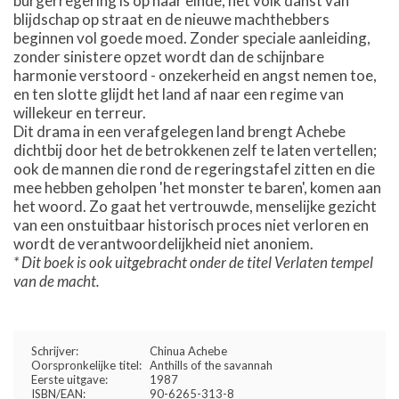
burgerregering is op haar einde, het volk danst van
blijdschap op straat en de nieuwe machthebbers
beginnen vol goede moed. Zonder speciale aanleiding,
zonder sinistere opzet wordt dan de schijnbare
harmonie verstoord - onzekerheid en angst nemen toe,
en ten slotte glijdt het land af naar een regime van
willekeur en terreur.
Dit drama in een verafgelegen land brengt Achebe
dichtbij door het de betrokkenen zelf te laten vertellen;
ook de mannen die rond de regeringstafel zitten en die
mee hebben geholpen 'het monster te baren', komen aan
het woord. Zo gaat het vertrouwde, menselijke gezicht
van een onstuitbaar historisch proces niet verloren en
wordt de verantwoordelijkheid niet anoniem.
* Dit boek is ook uitgebracht onder de titel Verlaten tempel
van de macht.
Schrijver:
Chinua Achebe
Oorspronkelijke titel:
Anthills of the savannah
Eerste uitgave:
1987
ISBN/EAN:
90-6265-313-8