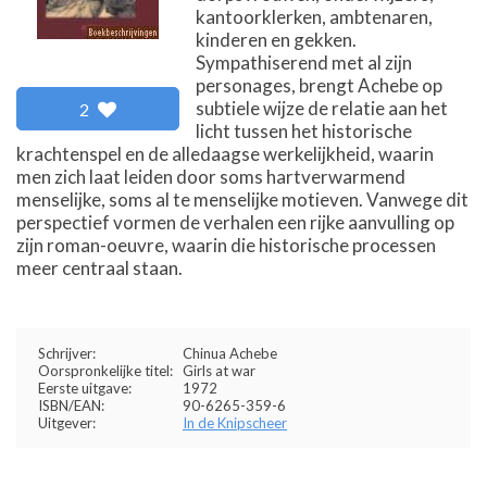
kantoorklerken, ambtenaren,
kinderen en gekken.
Sympathiserend met al zijn
personages, brengt Achebe op
subtiele wijze de relatie aan het
2
licht tussen het historische
krachtenspel en de alledaagse werkelijkheid, waarin
men zich laat leiden door soms hartverwarmend
menselijke, soms al te menselijke motieven. Vanwege dit
perspectief vormen de verhalen een rijke aanvulling op
zijn roman-oeuvre, waarin die historische processen
meer centraal staan.
Schrijver:
Chinua Achebe
Oorspronkelijke titel:
Girls at war
Eerste uitgave:
1972
ISBN/EAN:
90-6265-359-6
Uitgever:
In de Knipscheer