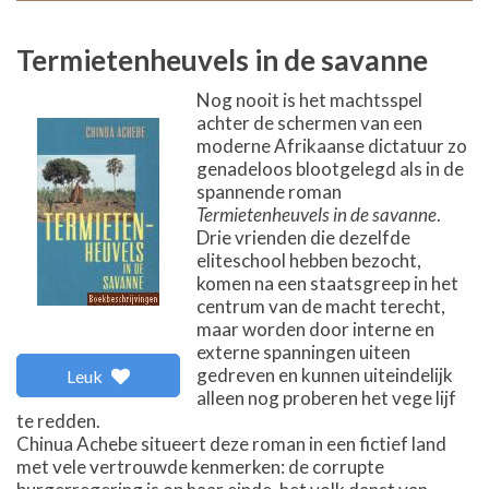
Termietenheuvels in de savanne
Nog nooit is het machtsspel
achter de schermen van een
moderne Afrikaanse dictatuur zo
genadeloos blootgelegd als in de
spannende roman
Termietenheuvels in de savanne
.
Drie vrienden die dezelfde
eliteschool hebben bezocht,
komen na een staatsgreep in het
centrum van de macht terecht,
maar worden door interne en
externe spanningen uiteen
gedreven en kunnen uiteindelijk
Leuk
alleen nog proberen het vege lijf
te redden.
Chinua Achebe situeert deze roman in een fictief land
met vele vertrouwde kenmerken: de corrupte