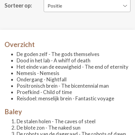
Sorteer op:
Positie
Overzicht
De goden zelf - The gods themselves
Dood in het lab - A whiff of death
Het einde van de eeuwigheid - The end of eternity
Nemesis - Nemesis
Ondergang - Nightfall
Positronisch brein - The bicentennial man
Proefkind - Child of time
Reisdoel: menselijk brein - Fantastic voyage
Baley
De stalen holen - The caves of steel
De blote zon - The naked sun
De robots van de dageraad - The robots of dawn