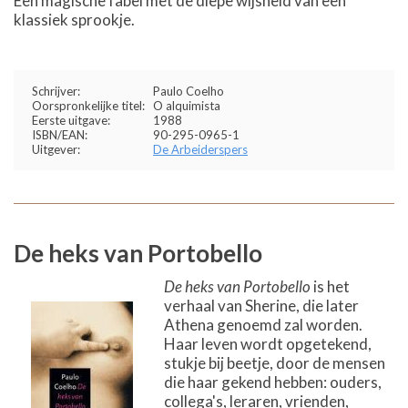
Een magische fabel met de diepe wijsheid van een
klassiek sprookje.
Schrijver:
Paulo Coelho
Oorspronkelijke titel:
O alquimista
Eerste uitgave:
1988
ISBN/EAN:
90-295-0965-1
Uitgever:
De Arbeiderspers
De heks van Portobello
De heks van Portobello
is het
verhaal van Sherine, die later
Athena genoemd zal worden.
Haar leven wordt opgetekend,
stukje bij beetje, door de mensen
die haar gekend hebben: ouders,
collega's, leraren, vrienden,