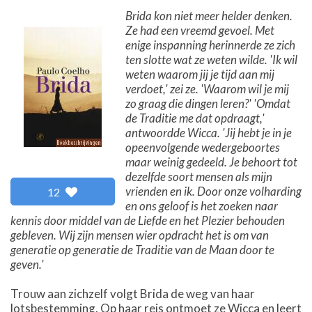
Brida kon niet meer helder denken.
Ze had een vreemd gevoel. Met
enige inspanning herinnerde ze zich
ten slotte wat ze weten wilde. 'Ik wil
weten waarom jij je tijd aan mij
verdoet,' zei ze. 'Waarom wil je mij
zo graag die dingen leren?' 'Omdat
de Traditie me dat opdraagt,'
antwoordde Wicca. 'Jij hebt je in je
opeenvolgende wedergeboortes
maar weinig gedeeld. Je behoort tot
dezelfde soort mensen als mijn
vrienden en ik. Door onze volharding
12
en ons geloof is het zoeken naar
kennis door middel van de Liefde en het Plezier behouden
gebleven. Wij zijn mensen wier opdracht het is om van
generatie op generatie de Traditie van de Maan door te
geven.'
Trouw aan zichzelf volgt Brida de weg van haar
lotsbestemming. Op haar reis ontmoet ze Wicca en leert