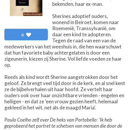
bekenden, haar ex-man.
Sherines adoptief ouders,
wonend in Beiroet, komen naar
Roemenië, Transsylvanië, om
daar een kind te adopteren.
4
Tegen de raad van een van de
medewerkers van het weeshuis in, die hen waarschuwt
dat hun favoriete baby achtergelaten is door een
zigeunerin, kiezen zij Sherine. Vol liefde voeden ze haar
op.
Reeds als kind wordt Sherine aangetrokken door het
geloof. Ze brengt veel tijd door in de kerk, en al snel kent
ze de bijbelverhalen uit haar hoofd. Ze vertelt haar
ouders ook over haar onzichtbare vrienden - engelen en
heiligen - en dat ze 'een vrouw gezien heeft, helemaal
gekleed in het wit, net als de maagd Maria'.
Paulo Coelho zelf over De heks van Portobello: 'Ik heb
geprobeerd het portret te schetsen van mensen die door de