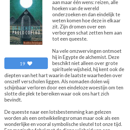
aan maar één wens: reizen, alle
hoeken van de wereld
onderzoeken en dan eindelijk te
weten komen hoe deze in elkaar
zit. Zijn dromen over een
verborgen schat zetten hem aan
tot een queeste.
Na vele omzwervingen ontmoet
hij in Egypte de alchemist. Deze
beschikt niet alleen over grote
19
spirituele wijsheid, hij kent ook de
diepten van het hart waarin de laatste waarheden over
onszelf verscholen liggen. Als nomaden dolen wij
schijnbaar verloren door een eindeloze woestijn om ten
slotte die plek te bereiken waar ook ons hart zich
bevindt.
De queeste naar een lotsbestemming kan gelezen
worden als een ontwikkelingsroman maar ook als een
wonderlijke en vooral symbolische sleutel tot onze tijd.