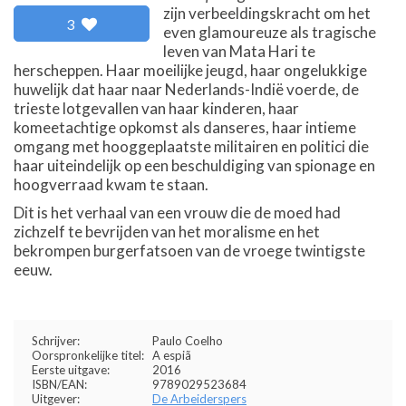
zijn verbeeldingskracht om het
3
even glamoureuze als tragische
leven van Mata Hari te
herscheppen. Haar moeilijke jeugd, haar ongelukkige
huwelijk dat haar naar Nederlands-Indië voerde, de
trieste lotgevallen van haar kinderen, haar
komeetachtige opkomst als danseres, haar intieme
omgang met hooggeplaatste militairen en politici die
haar uiteindelijk op een beschuldiging van spionage en
hoogverraad kwam te staan.
Dit is het verhaal van een vrouw die de moed had
zichzelf te bevrijden van het moralisme en het
bekrompen burgerfatsoen van de vroege twintigste
eeuw.
Schrijver:
Paulo Coelho
Oorspronkelijke titel:
A espiã
Eerste uitgave:
2016
ISBN/EAN:
9789029523684
Uitgever:
De Arbeiderspers