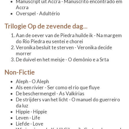
Manuscript uit Accra - Manuscrito encontrado em
Accra
Overspel - Adultério
Trilogie Op de zevende dag...
Aan de oever van de Piedra huilde ik - Na margem
do Rio Piedra eu sentei e chorei
Veronika besluit te sterven - Veronika decide
morrer
De duivel en het meisje - O demônio e a Srta
Non-Fictie
Aleph - O Aleph
Als een rivier - Ser como el río que fluye
De beschermengel - As Valkírias
De strijders van het licht - O manuel do guerreiro
da luz
Hippie - Hippie
Leven - Life
Liefde - Love