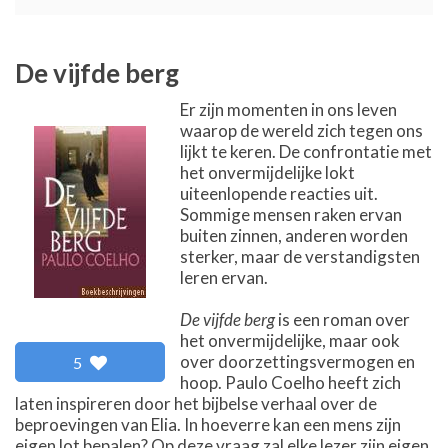
De vijfde berg
Er zijn momenten in ons leven
waarop de wereld zich tegen ons
lijkt te keren. De confrontatie met
het onvermijdelijke lokt
uiteenlopende reacties uit.
Sommige mensen raken ervan
buiten zinnen, anderen worden
sterker, maar de verstandigsten
leren ervan.
De vijfde berg
is een roman over
het onvermijdelijke, maar ook
over doorzettingsvermogen en
5
hoop. Paulo Coelho heeft zich
laten inspireren door het bijbelse verhaal over de
beproevingen van Elia. In hoeverre kan een mens zijn
eigen lot bepalen? Op deze vraag zal elke lezer zijn eigen