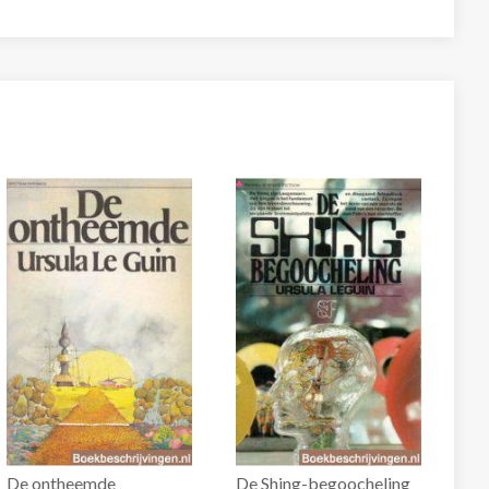
De ontheemde
De Shing-begoocheling