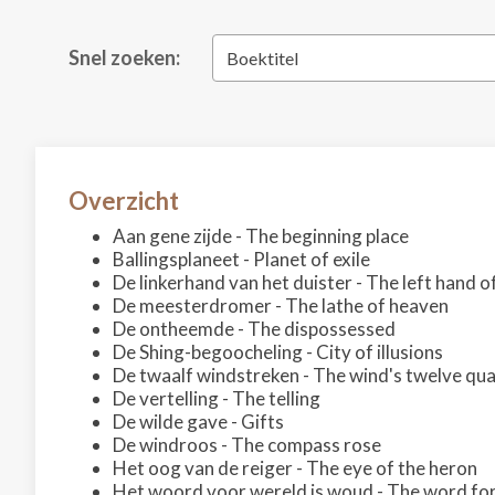
Snel zoeken:
Boektitel
Overzicht
Aan gene zijde - The beginning place
Ballingsplaneet - Planet of exile
De linkerhand van het duister - The left hand 
De meesterdromer - The lathe of heaven
De ontheemde - The dispossessed
De Shing-begoocheling - City of illusions
De twaalf windstreken - The wind's twelve qu
De vertelling - The telling
De wilde gave - Gifts
De windroos - The compass rose
Het oog van de reiger - The eye of the heron
Het woord voor wereld is woud - The word for 