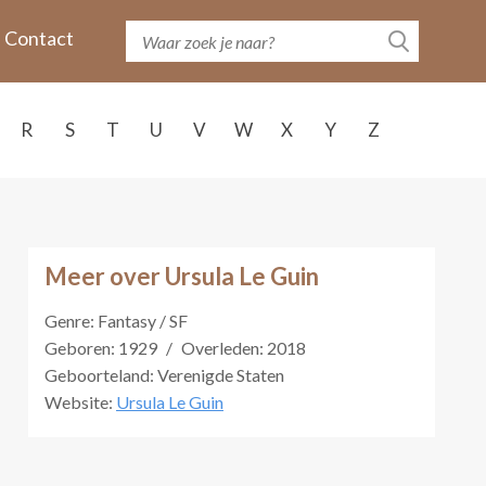
Contact
R
S
T
U
V
W
X
Y
Z
Meer over Ursula Le Guin
Genre: Fantasy / SF
Geboren: 1929
/
Overleden: 2018
Geboorteland: Verenigde Staten
Website:
Ursula Le Guin