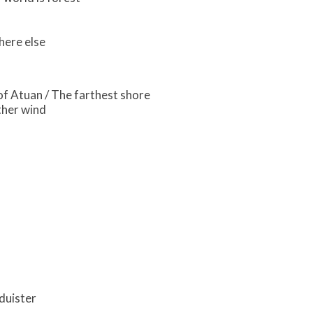
here else
of Atuan / The farthest shore
ther wind
 duister