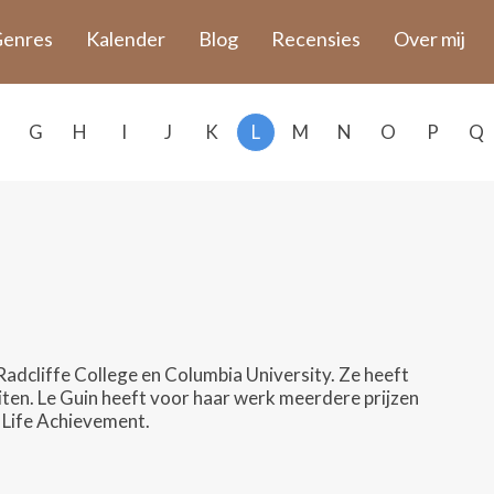
enres
Kalender
Blog
Recensies
Over mij
G
H
I
J
K
L
M
N
O
P
Q
Radcliffe College en Columbia University. Ze heeft
iten. Le Guin heeft voor haar werk meerdere prijzen
Life Achievement.