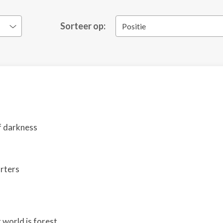
Sorteer op:
Positie
of darkness
arters
world is forest