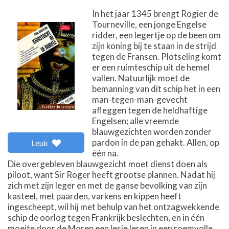
In het jaar 1345 brengt Rogier de
Tourneville, een jonge Engelse
ridder, een legertje op de been om
zijn koning bij te staan in de strijd
tegen de Fransen. Plotseling komt
er een ruimteschip uit de hemel
vallen. Natuurlijk moet de
bemanning van dit schip het in een
man-tegen-man-gevecht
afleggen tegen de heldhaftige
Engelsen; alle vreemde
blauwgezichten worden zonder
pardon in de pan gehakt. Allen, op
Leuk
één na.
Die overgebleven blauwgezicht moet dienst doen als
piloot, want Sir Roger heeft grootse plannen. Nadat hij
zich met zijn leger en met de ganse bevolking van zijn
kasteel, met paarden, varkens en kippen heeft
ingescheept, wil hij met behulp van het ontzagwekkende
schip de oorlog tegen Frankrijk beslechten, en in één
moeite door de Moren een lesje leren in een roemvolle