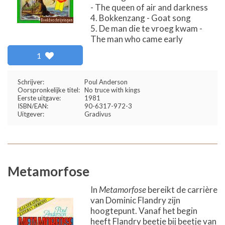
- The queen of air and darkness
Bokkenzang - Goat song
De man die te vroeg kwam -
The man who came early
1
Schrijver:
Poul Anderson
Oorspronkelijke titel:
No truce with kings
Eerste uitgave:
1981
ISBN/EAN:
90-6317-972-3
Uitgever:
Gradivus
Metamorfose
In
Metamorfose
bereikt de carrière
van Dominic Flandry zijn
hoogtepunt. Vanaf het begin
heeft Flandry beetje bij beetje van