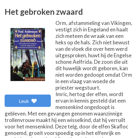
Het gebroken zwaard
Orm, afstammeling van Vikingen,
vestigt zich in Engeland en haalt
zich meteen de wraak van een
heks op de hals. Zich niet bewust
van de vloek die over hem werd
uitgesproken, huwt hij de Engelse
schone Aelfrida. De zoon die uit
dit huwelijk wordt geboren, kan
niet worden gedoopt omdat Orm
in een vlaag van woede de
priester wegstuurt.
Imric, hertog der elfen, wordt
ervan in kennis gesteld dat een
Leuk
mensenkind ongedoopt is
gebleven. Met een gevangen genomen waanzinnige
trollenvrouw maakt hij een wisselkind, dat hij verruilt
voor het mensenkind. Deze telg, door de elfen Skafloc
genoemd, groeit voorspoedig op in het elfenrijk en