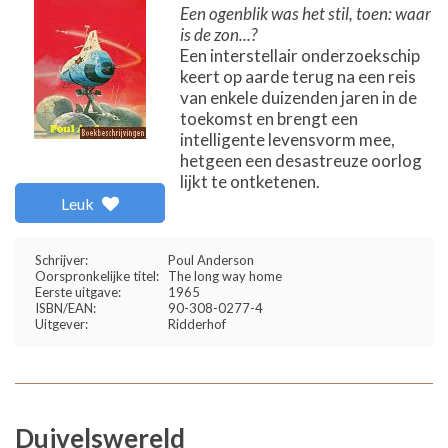
Een ogenblik was het stil, toen: waar
is de zon...?
Een interstellair onderzoekschip
keert op aarde terug na een reis
van enkele duizenden jaren in de
toekomst en brengt een
intelligente levensvorm mee,
hetgeen een desastreuze oorlog
lijkt te ontketenen.
Leuk
Schrijver:
Poul Anderson
Oorspronkelijke titel:
The long way home
Eerste uitgave:
1965
ISBN/EAN:
90-308-0277-4
Uitgever:
Ridderhof
Duivelswereld