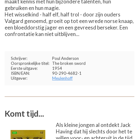
maakt kennis met hun bijzondere talenten, hun
gebruiken en hun magie.
Het wisselkind - half elf, half trol - door zijn ouders
Valgard genoemd, groeit op tot een wrede norse knaap,
een bloeddorstig jager en een gevreesd berseker. Een
confrontatie kan niet uitblijven...
Schrijver:
Poul Anderson
Oorspronkelijke titel:
The broken sword
Eerste uitgave:
1954
ISBN/EAN:
90-290-4682-1
Uitgever:
Meulenhoff
Komt tijd...
Als kleine jongen al ontdekt Jack
Having dat hij slechts door het te
willen voor- en achteruit in de tijd