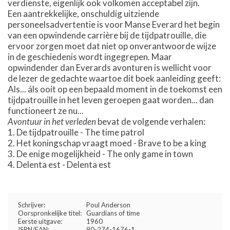
verdienste, eigenlijk ook volkomen acceptabel zijn.
Een aantrekkelijke, onschuldig uitziende
personeelsadvertentie is voor Manse Everard het begin
van een opwindende carrière bij de tijdpatrouille, die
ervoor zorgen moet dat niet op onverantwoorde wijze
in de geschiedenis wordt ingegrepen. Maar
opwindender dan Everards avonturen is wellicht voor
de lezer de gedachte waartoe dit boek aanleiding geeft:
Als... áls ooit op een bepaald moment in de toekomst een
tijdpatrouille in het leven geroepen gaat worden... dan
functioneert ze nu...
Avontuur in het verleden
bevat de volgende verhalen:
De tijdpatrouille - The time patrol
Het koningschap vraagt moed - Brave to be a king
De enige mogelijkheid - The only game in town
Delenta est - Delenta est
Schrijver:
Poul Anderson
Oorspronkelijke titel:
Guardians of time
Eerste uitgave:
1960
ISBN/EAN:
90-274-1676-1