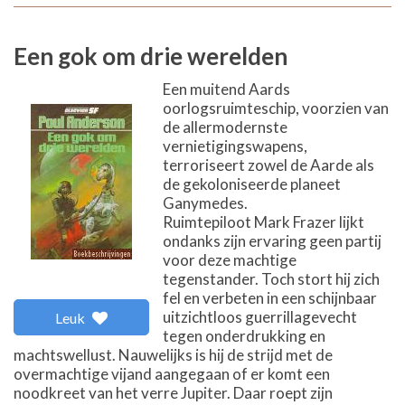
Een gok om drie werelden
Een muitend Aards
oorlogsruimteschip, voorzien van
de allermodernste
vernietigingswapens,
terroriseert zowel de Aarde als
de gekoloniseerde planeet
Ganymedes.
Ruimtepiloot Mark Frazer lijkt
ondanks zijn ervaring geen partij
voor deze machtige
tegenstander. Toch stort hij zich
fel en verbeten in een schijnbaar
uitzichtloos guerrillagevecht
Leuk
tegen onderdrukking en
machtswellust. Nauwelijks is hij de strijd met de
overmachtige vijand aangegaan of er komt een
noodkreet van het verre Jupiter. Daar roept zijn