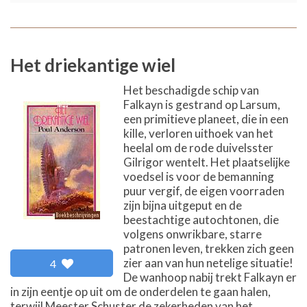
Het driekantige wiel
Het beschadigde schip van
Falkayn is gestrand op Larsum,
een primitieve planeet, die in een
kille, verloren uithoek van het
heelal om de rode duivelsster
Gilrigor wentelt. Het plaatselijke
voedsel is voor de bemanning
puur vergif, de eigen voorraden
zijn bijna uitgeput en de
beestachtige autochtonen, die
volgens onwrikbare, starre
patronen leven, trekken zich geen
zier aan van hun netelige situatie!
4
De wanhoop nabij trekt Falkayn er
in zijn eentje op uit om de onderdelen te gaan halen,
terwijl Meester Schuster de zekerheden van het