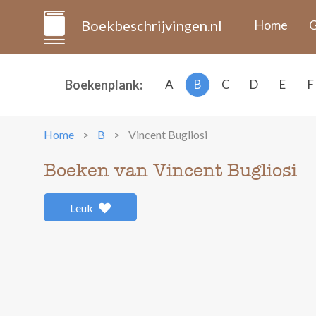
Boekbeschrijvingen.nl
Home
G
Boekenplank:
A
B
C
D
E
F
Home
B
Vincent Bugliosi
Boeken van Vincent Bugliosi
Leuk