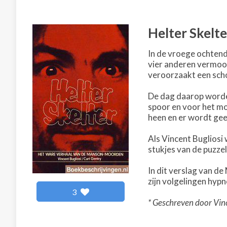
Helter Skelte
In de vroege ochten
vier anderen vermoor
veroorzaakt een scho
De dag daarop worde
spoor en voor het mo
heen en er wordt ge
Als Vincent Bugliosi
stukjes van de puzzel
In dit verslag van 
zijn volgelingen hyp
3
* Geschreven door Vinc