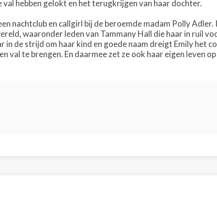
e val hebben gelokt en het terugkrijgen van haar dochter.
en nachtclub en callgirl bij de beroemde madam Polly Adler. In
reld, waaronder leden van Tammany Hall die haar in ruil voo
 in de strijd om haar kind en goede naam dreigt Emily het co
en val te brengen. En daarmee zet ze ook haar eigen leven op h