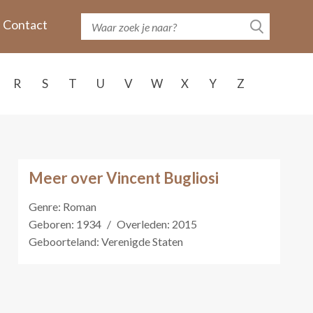
Contact
R
S
T
U
V
W
X
Y
Z
Meer over Vincent Bugliosi
Genre: Roman
Geboren: 1934
/
Overleden: 2015
Geboorteland: Verenigde Staten