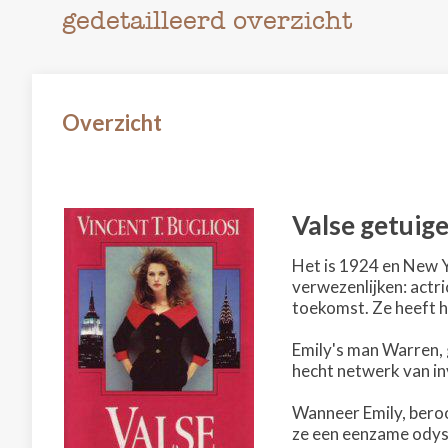
gedetailleerd overzicht
Overzicht
Valse getuig
Het is 1924 en New Y
verwezenlijken: actr
toekomst. Ze heeft ha
Emily's man Warren, g
hecht netwerk van inv
Wanneer Emily, beroof
ze een eenzame odys