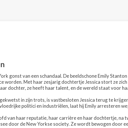
en
ork gonst van een schandaal. De beeldschone Emily Stanton 
ice worden. Met haar zesjarig dochtertje Jessica stort ze zi
ar dochter, ze heeft haar talent, en de wereld staat voor ha
ekwetst in zijn trots, is vastbesloten Jessica terug te krijge
loedrijke politici en industriëlen, laat hij Emily arresteren w
d van haar reputatie, haar carrière en haar dochtertje, na tw
see door de New Yorkse society. Ze wordt bewogen door een