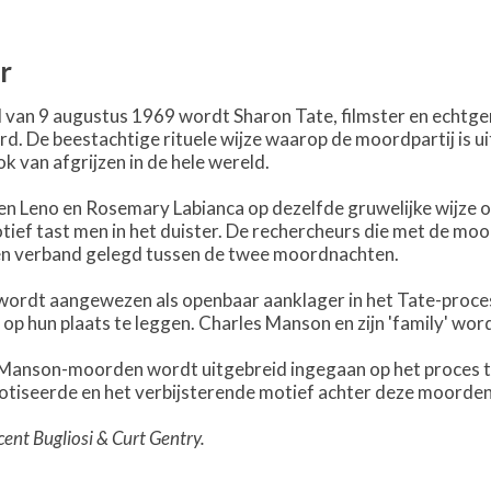
r
d van 9 augustus 1969 wordt Sharon Tate, filmster en echtg
d. De beestachtige rituele wijze waarop de moordpartij is ui
k van afgrijzen in de hele wereld.
n Leno en Rosemary Labianca op dezelfde gruwelijke wijze
tief tast men in het duister. De rechercheurs die met de moo
en verband gelegd tussen de twee moordnachten.
 wordt aangewezen als openbaar aanklager in het Tate-proce
 op hun plaats te leggen. Charles Manson en zijn 'family' wor
de Manson-moorden wordt uitgebreid ingegaan op het proces
notiseerde en het verbijsterende motief achter deze moorden
ent Bugliosi & Curt Gentry.