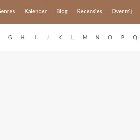
enres
Kalender
Blog
Recensies
Over mij
G
H
I
J
K
L
M
N
O
P
Q