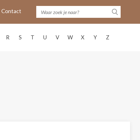
Contact
R
S
T
U
V
W
X
Y
Z