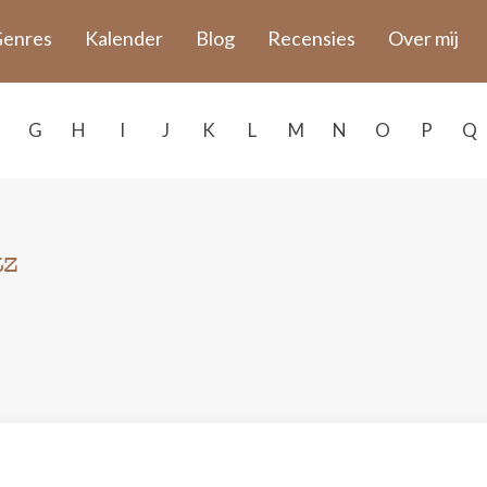
enres
Kalender
Blog
Recensies
Over mij
G
H
I
J
K
L
M
N
O
P
Q
tz