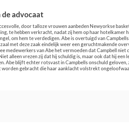
n de advocaat
ccesvolle, door talloze vrouwen aanbeden Newyorkse basket
ing, te hebben verkracht, nadat zij hem op haar hotelkamer
ngel, om hem te verdedigen. Abe is overtuigd van Campbells 
tszaal met deze zaak eindelijk weer een geruchtmakende ove
twee medewerkers van Abe het vermoeden dat Campbell niet d
 Niet alleen vrezen zij dat hij schuldig is, maar ook dat hij ee
n. Abe blijft echter rotsvast in Campbells onschuld geloven,
ht worden gebracht die haar aanklacht volstrekt ongeloofwa