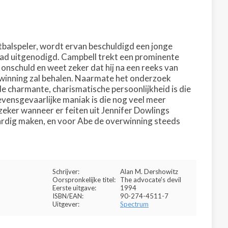
balspeler, wordt ervan beschuldigd een jonge
 had uitgenodigd. Campbell trekt een prominente
onschuld en weet zeker dat hij na een reeks van
rwinning zal behalen. Naarmate het onderzoek
e charmante, charismatische persoonlijkheid is die
n levensgevaarlijke maniak is die nog veel meer
 zeker wanneer er feiten uit Jennifer Dowlings
ardig maken, en voor Abe de overwinning steeds
Schrijver:
Alan M. Dershowitz
Oorspronkelijke titel:
The advocate's devil
Eerste uitgave:
1994
ISBN/EAN:
90-274-4511-7
Uitgever:
Spectrum