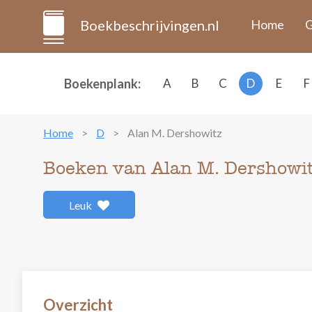
Boekbeschrijvingen.nl
Home
G
Boekenplank:
A
B
C
D
E
F
Home
D
Alan M. Dershowitz
Boeken van Alan M. Dershowi
Leuk
Overzicht