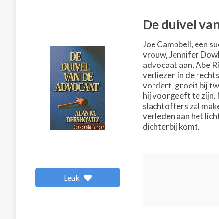
De duivel va
Joe Campbell, een su
vrouw, Jennifer Dowl
advocaat aan, Abe Ri
verliezen in de rech
vordert, groeit bij 
hij voorgeeft te zijn.
slachtoffers zal make
verleden aan het lic
dichterbij komt.
Leuk