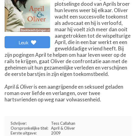
plotselinge dood van Aprils broer
hun levens weer bij elkaar. Oliver
wacht een succesvolle toekomst
als advocaat en hij is verloofd,
maar hij voelt zich meer dan ooit
aangetrokken tot de wispelturige
April, die in een bar werkt en een
Leuk
gewelddadige vriend heeft. Bij
zijn pogingen April te helpen om haar leven weer op de
rails te krijgen, gaat Oliver de confrontatie aan met de
geheimen uit hun gezamenlijke verleden en verschijnen
de eerste barstjes in zijn eigen toekomstbeeld.
April & Oliver
is een aangrijpende en seksueel geladen
roman over liefde en verlangen, over twee
hartsvrienden op weg naar volwassenheid.
Schrijver:
Tess Callahan
Oorspronkelijke titel:
April & Oliver
Eerste uitgave:
2009