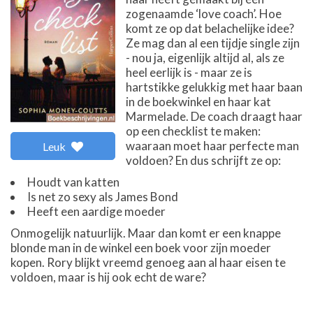
zogenaamde ‘love coach’. Hoe
komt ze op dat belachelijke idee?
Ze mag dan al een tijdje single zijn
- nou ja, eigenlijk altijd al, als ze
heel eerlijk is - maar ze is
hartstikke gelukkig met haar baan
in de boekwinkel en haar kat
Marmelade. De coach draagt haar
op een checklist te maken:
waaraan moet haar perfecte man
Leuk
voldoen? En dus schrijft ze op:
Houdt van katten
Is net zo sexy als James Bond
Heeft een aardige moeder
Onmogelijk natuurlijk. Maar dan komt er een knappe
blonde man in de winkel een boek voor zijn moeder
kopen. Rory blijkt vreemd genoeg aan al haar eisen te
voldoen, maar is hij ook echt de ware?