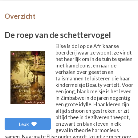
Overzicht
De roep van de schettervogel
Elise is dol op de Afrikaanse
boerderij waar ze woont; ze vindt
het heerlijk om in de tuin te spelen
met kameleons, en naar de
verhalen over geesten en
talismannen te luisteren die haar
kindermeisje Beauty vertelt. Voor
een jong, blank meisje is het leven
in Zimbabwe in de jaren negentig
een grote idylle. Haar kleren zijn
altijd schoon en gestreken, er zit
altijd thee in de zilveren theepot,
en zwart en blank leven in elk
Leuk
geval in theorie harmonieus
samen. Naarmate Elise ouder wordt, krijgt ze meer oog