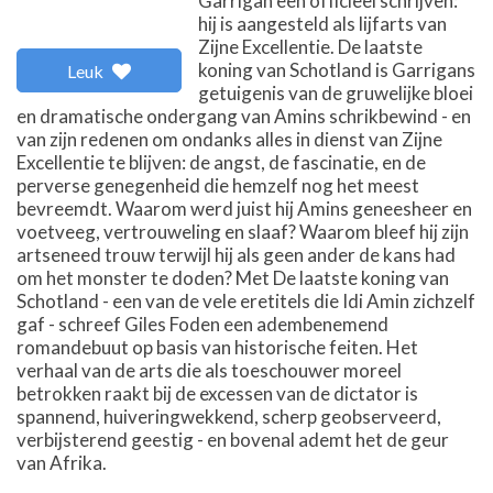
Garrigan een officieel schrijven:
hij is aangesteld als lijfarts van
Zijne Excellentie. De laatste
koning van Schotland is Garrigans
Leuk
getuigenis van de gruwelijke bloei
en dramatische ondergang van Amins schrikbewind - en
van zijn redenen om ondanks alles in dienst van Zijne
Excellentie te blijven: de angst, de fascinatie, en de
perverse genegenheid die hemzelf nog het meest
bevreemdt. Waarom werd juist hij Amins geneesheer en
voetveeg, vertrouweling en slaaf? Waarom bleef hij zijn
artseneed trouw terwijl hij als geen ander de kans had
om het monster te doden? Met De laatste koning van
Schotland - een van de vele eretitels die Idi Amin zichzelf
gaf - schreef Giles Foden een adembenemend
romandebuut op basis van historische feiten. Het
verhaal van de arts die als toeschouwer moreel
betrokken raakt bij de excessen van de dictator is
spannend, huiveringwekkend, scherp geobserveerd,
verbijsterend geestig - en bovenal ademt het de geur
van Afrika.