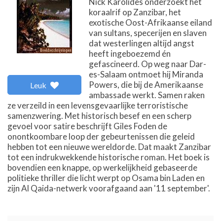
Nick Karolides onderzoekt het
koraalrif op Zanzibar, het
exotische Oost-Afrikaanse eiland
van sultans, specerijen en slaven
dat westerlingen altijd angst
heeft ingeboezemd én
gefascineerd. Op weg naar Dar-
es-Salaam ontmoet hij Miranda
Powers, die bij de Amerikaanse
Leuk
ambassade werkt. Samen raken
ze verzeild in een levensgevaarlijke terroristische
samenzwering. Met historisch besef en een scherp
gevoel voor satire beschrijft Giles Foden de
onontkoombare loop der gebeurtenissen die geleid
hebben tot een nieuwe wereldorde. Dat maakt Zanzibar
tot een indrukwekkende historische roman. Het boek is
bovendien een knappe, op werkelijkheid gebaseerde
politieke thriller die licht werpt op Osama bin Laden en
zijn Al Qaida-netwerk voorafgaand aan '11 september'.