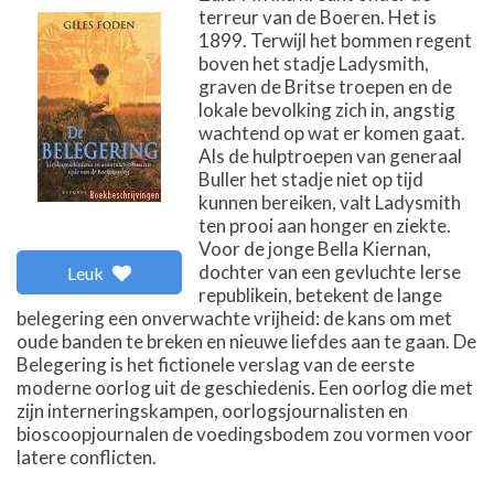
terreur van de Boeren. Het is
1899. Terwijl het bommen regent
boven het stadje Ladysmith,
graven de Britse troepen en de
lokale bevolking zich in, angstig
wachtend op wat er komen gaat.
Als de hulptroepen van generaal
Buller het stadje niet op tijd
kunnen bereiken, valt Ladysmith
ten prooi aan honger en ziekte.
Voor de jonge Bella Kiernan,
dochter van een gevluchte Ierse
Leuk
republikein, betekent de lange
belegering een onverwachte vrijheid: de kans om met
oude banden te breken en nieuwe liefdes aan te gaan. De
Belegering is het fictionele verslag van de eerste
moderne oorlog uit de geschiedenis. Een oorlog die met
zijn interneringskampen, oorlogsjournalisten en
bioscoopjournalen de voedingsbodem zou vormen voor
latere conflicten.