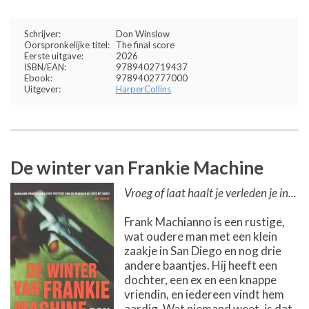
Schrijver:
Don Winslow
Oorspronkelijke titel:
The final score
Eerste uitgave:
2026
ISBN/EAN:
9789402719437
Ebook:
9789402777000
Uitgever:
HarperCollins
De winter van Frankie Machine
Vroeg of laat haalt je verleden je in...
Frank Machianno is een rustige,
wat oudere man met een klein
zaakje in San Diego en nog drie
andere baantjes. Hij heeft een
dochter, een ex en een knappe
vriendin, en iedereen vindt hem
aardig. Wat niemand weet, is dat