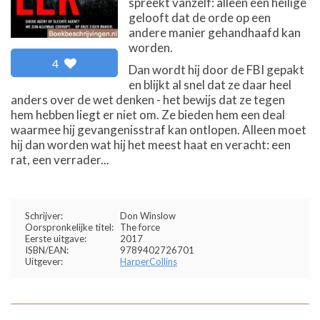
spreekt vanzelf: alleen een heilige
gelooft dat de orde op een
andere manier gehandhaafd kan
worden.
4
Dan wordt hij door de FBI gepakt
en blijkt al snel dat ze daar heel
anders over de wet denken - het bewijs dat ze tegen
hem hebben liegt er niet om. Ze bieden hem een deal
waarmee hij gevangenisstraf kan ontlopen. Alleen moet
hij dan worden wat hij het meest haat en veracht: een
rat, een verrader...
Schrijver:
Don Winslow
Oorspronkelijke titel:
The force
Eerste uitgave:
2017
ISBN/EAN:
9789402726701
Uitgever:
HarperCollins