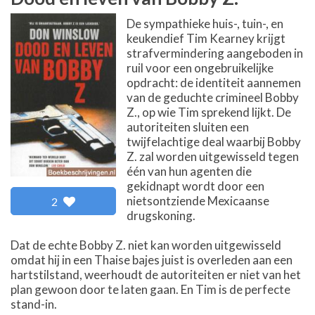
De sympathieke huis-, tuin-, en
keukendief Tim Kearney krijgt
strafvermindering aangeboden in
ruil voor een ongebruikelijke
opdracht: de identiteit aannemen
van de geduchte crimineel Bobby
Z., op wie Tim sprekend lijkt. De
autoriteiten sluiten een
twijfelachtige deal waarbij Bobby
Z. zal worden uitgewisseld tegen
één van hun agenten die
gekidnapt wordt door een
nietsontziende Mexicaanse
2
drugskoning.
Dat de echte Bobby Z. niet kan worden uitgewisseld
omdat hij in een Thaise bajes juist is overleden aan een
hartstilstand, weerhoudt de autoriteiten er niet van het
plan gewoon door te laten gaan. En Tim is de perfecte
stand-in.