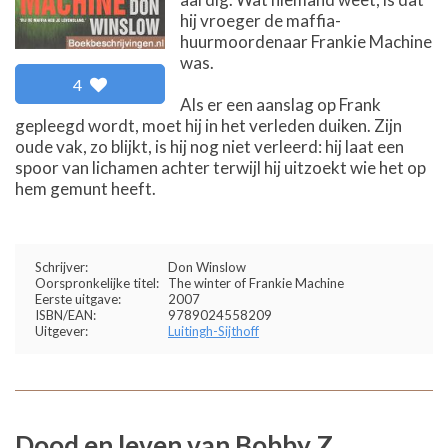
hij vroeger de maffia-
huurmoordenaar Frankie Machine
was.
4
Als er een aanslag op Frank
gepleegd wordt, moet hij in het verleden duiken. Zijn
oude vak, zo blijkt, is hij nog niet verleerd: hij laat een
spoor van lichamen achter terwijl hij uitzoekt wie het op
hem gemunt heeft.
Schrijver:
Don Winslow
Oorspronkelijke titel:
The winter of Frankie Machine
Eerste uitgave:
2007
ISBN/EAN:
9789024558209
Uitgever:
Luitingh-Sijthoff
Dood en leven van Bobby Z.