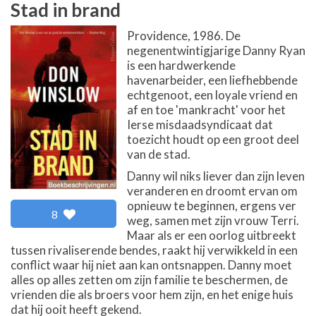
Stad in brand
Providence, 1986. De
negenentwintigjarige Danny Ryan
is een hardwerkende
havenarbeider, een liefhebbende
echtgenoot, een loyale vriend en
af en toe 'mankracht' voor het
Ierse misdaadsyndicaat dat
toezicht houdt op een groot deel
van de stad.
Danny wil niks liever dan zijn leven
veranderen en droomt ervan om
opnieuw te beginnen, ergens ver
8
weg, samen met zijn vrouw Terri.
Maar als er een oorlog uitbreekt
tussen rivaliserende bendes, raakt hij verwikkeld in een
conflict waar hij niet aan kan ontsnappen. Danny moet
alles op alles zetten om zijn familie te beschermen, de
vrienden die als broers voor hem zijn, en het enige huis
dat hij ooit heeft gekend.