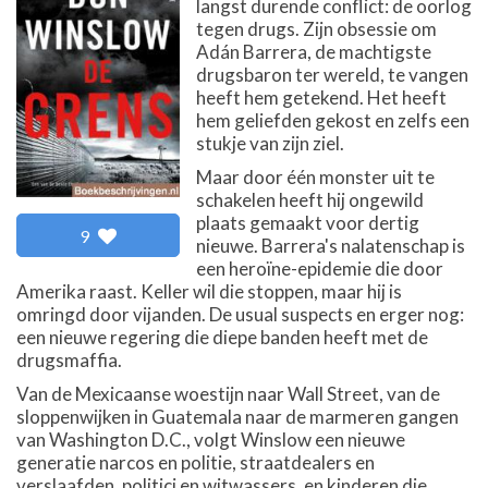
langst durende conflict: de oorlog
tegen drugs. Zijn obsessie om
Adán Barrera, de machtigste
drugsbaron ter wereld, te vangen
heeft hem getekend. Het heeft
hem geliefden gekost en zelfs een
stukje van zijn ziel.
Maar door één monster uit te
schakelen heeft hij ongewild
plaats gemaakt voor dertig
9
nieuwe. Barrera's nalatenschap is
een heroïne-epidemie die door
Amerika raast. Keller wil die stoppen, maar hij is
omringd door vijanden. De usual suspects en erger nog:
een nieuwe regering die diepe banden heeft met de
drugsmaffia.
Van de Mexicaanse woestijn naar Wall Street, van de
sloppenwijken in Guatemala naar de marmeren gangen
van Washington D.C., volgt Winslow een nieuwe
generatie narcos en politie, straatdealers en
verslaafden, politici en witwassers, en kinderen die