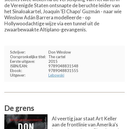
de Verenigde Staten ontsnapte de beruchte leider van
het Sinaloakartel, Joaquín 'El Chapo' Guzmán - naar wie
Winslow Adán Barrera modelleerde - op
Hollywoodachtige wijze via een tunnel uit de
zwaarbewaakte Altiplano-gevangenis.
Schrijver:
Don Winslow
Oorspronkelijke titel:
The cartel
Eerste uitgave:
2015
ISBN/EAN:
9789048831548
Ebook:
9789048831555
Uitgever:
Lebowski
De grens
Al veertig jaar staat Art Keller
aan de frontlinie van Amerika's