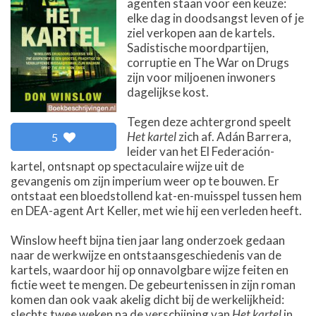
agenten staan voor een keuze:
elke dag in doodsangst leven of je
ziel verkopen aan de kartels.
Sadistische moordpartijen,
corruptie en The War on Drugs
zijn voor miljoenen inwoners
dagelijkse kost.
Tegen deze achtergrond speelt
Het kartel
zich af. Adán Barrera,
5
leider van het El Federación-
kartel, ontsnapt op spectaculaire wijze uit de
gevangenis om zijn imperium weer op te bouwen. Er
ontstaat een bloedstollend kat-en-muisspel tussen hem
en DEA-agent Art Keller, met wie hij een verleden heeft.
Winslow heeft bijna tien jaar lang onderzoek gedaan
naar de werkwijze en ontstaansgeschiedenis van de
kartels, waardoor hij op onnavolgbare wijze feiten en
fictie weet te mengen. De gebeurtenissen in zijn roman
komen dan ook vaak akelig dicht bij de werkelijkheid:
slechts twee weken na de verschijning van
Het kartel
in