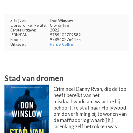
Schrijver:
Don Winslow
Oorspronkelijke titel:
City on fire
Eerste uitgave:
2022
ISBN/EAN:
9789402709582
Ebook:
9789402764475
Uitgever:
HarperCollins
Stad van dromen
Crimineel Danny Ryan, die de top
heeft bereikt van het
misdaadsyndicaat waartoe hij
behoort, reist af naar Hollywood
om de verfilming bij te wonen van
de maffiaoorlog waarbij hij
jarenlang zelf betrokken was.