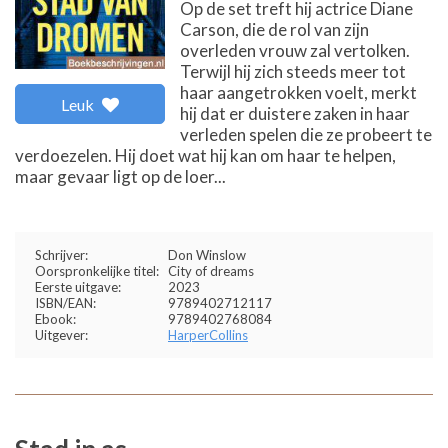
Op de set treft hij actrice Diane
Carson, die de rol van zijn
overleden vrouw zal vertolken.
Terwijl hij zich steeds meer tot
haar aangetrokken voelt, merkt
Leuk
hij dat er duistere zaken in haar
verleden spelen die ze probeert te
verdoezelen. Hij doet wat hij kan om haar te helpen,
maar gevaar ligt op de loer...
Schrijver:
Don Winslow
Oorspronkelijke titel:
City of dreams
Eerste uitgave:
2023
ISBN/EAN:
9789402712117
Ebook:
9789402768084
Uitgever:
HarperCollins