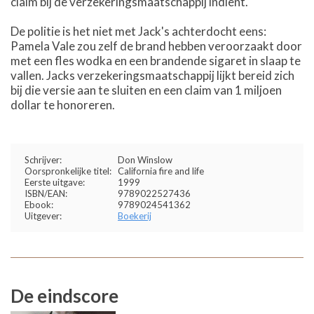
claim bij de verzekeringsmaatschappij indient.
De politie is het niet met Jack's achterdocht eens:
Pamela Vale zou zelf de brand hebben veroorzaakt door
met een fles wodka en een brandende sigaret in slaap te
vallen. Jacks verzekeringsmaatschappij lijkt bereid zich
bij die versie aan te sluiten en een claim van 1 miljoen
dollar te honoreren.
Schrijver:
Don Winslow
Oorspronkelijke titel:
California fire and life
Eerste uitgave:
1999
ISBN/EAN:
9789022527436
Ebook:
9789024541362
Uitgever:
Boekerij
De eindscore