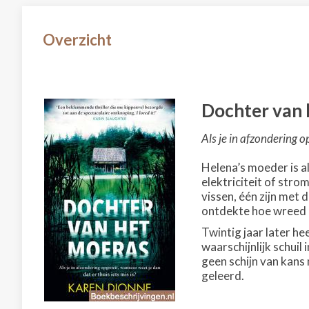
Overzicht
Dochter van 
Als je in afzondering o
Helena’s moeder is a
elektriciteit of stro
vissen, één zijn met
ontdekte hoe wreed h
Twintig jaar later h
waarschijnlijk schuil
geen schijn van kans 
geleerd.