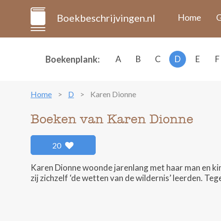
Boekbeschrijvingen.nl
Home
G
Boekenplank:
A
B
C
D
E
F
Home
D
Karen Dionne
Boeken van Karen Dionne
20
Karen Dionne woonde jarenlang met haar man en kind
zij zichzelf ‘de wetten van de wildernis’ leerden. T