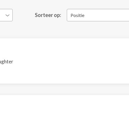
Sorteer op:
Positie
ughter