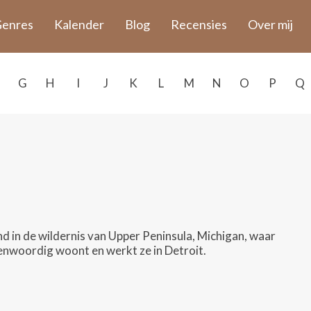
enres
Kalender
Blog
Recensies
Over mij
G
H
I
J
K
L
M
N
O
P
Q
 in de wildernis van Upper Peninsula, Michigan, waar
egenwoordig woont en werkt ze in Detroit.