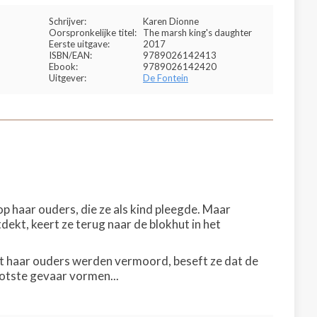
Schrijver:
Karen Dionne
Oorspronkelijke titel:
The marsh king's daughter
Eerste uitgave:
2017
ISBN/EAN:
9789026142413
Ebook:
9789026142420
Uitgever:
De Fontein
 op haar ouders, die ze als kind pleegde. Maar
ekt, keert ze terug naar de blokhut in het
at haar ouders werden vermoord, beseft ze dat de
ootste gevaar vormen...