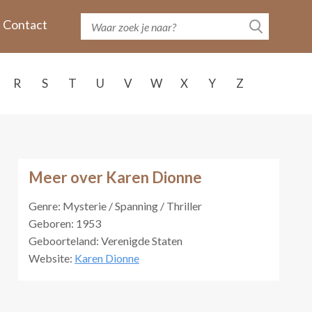
Contact
R
S
T
U
V
W
X
Y
Z
Meer over Karen Dionne
Genre: Mysterie / Spanning / Thriller
Geboren: 1953
Geboorteland: Verenigde Staten
Website:
Karen Dionne