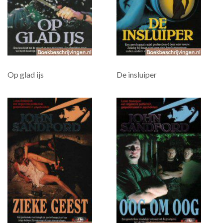
Op glad ijs
De insluiper