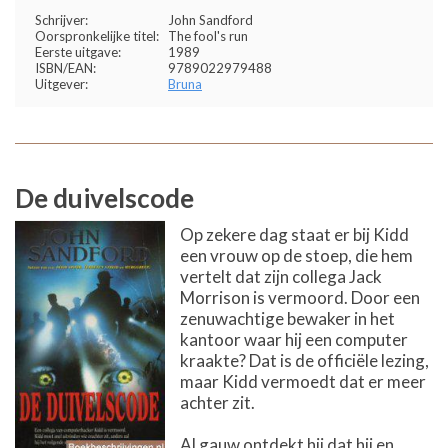
Schrijver:
John Sandford
Oorspronkelijke titel:
The fool's run
Eerste uitgave:
1989
ISBN/EAN:
9789022979488
Uitgever:
Bruna
De duivelscode
Op zekere dag staat er bij Kidd
een vrouw op de stoep, die hem
vertelt dat zijn collega Jack
Morrison is vermoord. Door een
zenuwachtige bewaker in het
kantoor waar hij een computer
kraakte? Dat is de officiële lezing,
maar Kidd vermoedt dat er meer
achter zit.
Al gauw ontdekt hij dat hij en