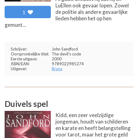
LuEllen ook gevaar lopen. Zowel
de politie als andere gevaarlijke
1
lieden hebben het op hen
gemunt...
Schrijver:
John Sandford
Oorspronkelijke titel:
The devil's code
Eerste uitgave:
2000
ISBN/EAN:
9789022985274
Uitgever:
Bruna
Duivels spel
Kidd, een zeer veelzijdige
jongeman, houdt van schilderen
en karate en heeft belangstelling
voor tarot, maar het grote geld