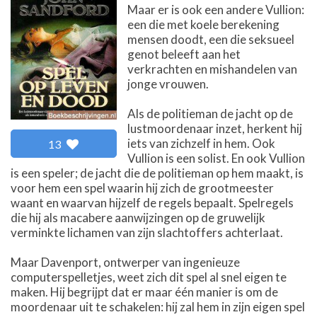
Maar er is ook een andere Vullion:
een die met koele berekening
mensen doodt, een die seksueel
genot beleeft aan het
verkrachten en mishandelen van
jonge vrouwen.
Als de politieman de jacht op de
lustmoordenaar inzet, herkent hij
iets van zichzelf in hem. Ook
13
Vullion is een solist. En ook Vullion
is een speler; de jacht die de politieman op hem maakt, is
voor hem een spel waarin hij zich de grootmeester
waant en waarvan hijzelf de regels bepaalt. Spelregels
die hij als macabere aanwijzingen op de gruwelijk
verminkte lichamen van zijn slachtoffers achterlaat.
Maar Davenport, ontwerper van ingenieuze
computerspelletjes, weet zich dit spel al snel eigen te
maken. Hij begrijpt dat er maar één manier is om de
moordenaar uit te schakelen: hij zal hem in zijn eigen spel