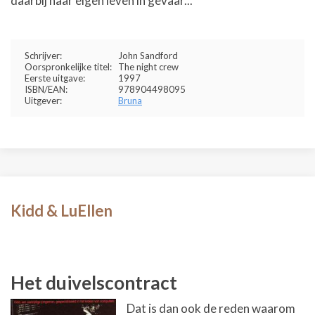
daarbij haar eigen leven in gevaar...
Schrijver:
John Sandford
Oorspronkelijke titel:
The night crew
Eerste uitgave:
1997
ISBN/EAN:
978904498095
Uitgever:
Bruna
Kidd & LuEllen
Het duivelscontract
Dat is dan ook de reden waarom