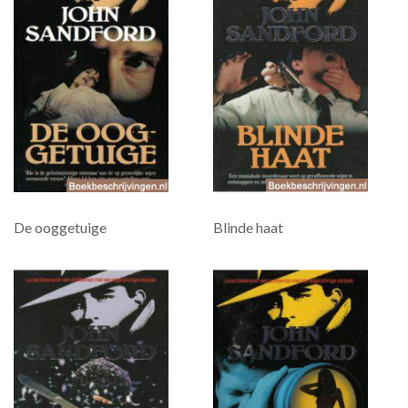
De ooggetuige
Blinde haat