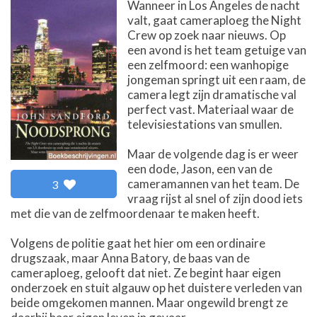
Wanneer in Los Angeles de nacht
valt, gaat cameraploeg the Night
Crew op zoek naar nieuws. Op
een avond is het team getuige van
een zelfmoord: een wanhopige
jongeman springt uit een raam, de
camera legt zijn dramatische val
perfect vast. Materiaal waar de
televisiestations van smullen.
Maar de volgende dag is er weer
een dode, Jason, een van de
cameramannen van het team. De
3
vraag rijst al snel of zijn dood iets
met die van de zelfmoordenaar te maken heeft.
Volgens de politie gaat het hier om een ordinaire
drugszaak, maar Anna Batory, de baas van de
cameraploeg, gelooft dat niet. Ze begint haar eigen
onderzoek en stuit algauw op het duistere verleden van
beide omgekomen mannen. Maar ongewild brengt ze