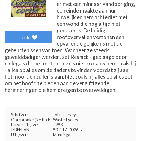
er met een minnaar vandoor ging,
een einde maakte aan hun
huwelijk en hem achterliet met
een wond die nog altijd niet
genezen is. De huidige
roofovervallen vertonen een
Leuk
opvallende gelijkenis met de
gebeurtenissen van toen. Wanneer ze steeds
gewelddadiger worden, zet Resnick - geplaagd door
collega's die het met de regels niet zo nauw nemen als hij
- alles op alles om de daders te vinden voordat zij aan
het moorden zullen slaan. Net zoals hij alles op alles zet
om het hoofd te bieden aan de vergiftigende
herinneringen die hem dreigen te overweldigen.
Schrijver:
John Harvey
Oorspronkelijke titel:
Wasted years
Eerste uitgave:
1993
ISBN/EAN:
90-417-7026-7
Uitgever:
Muntinga