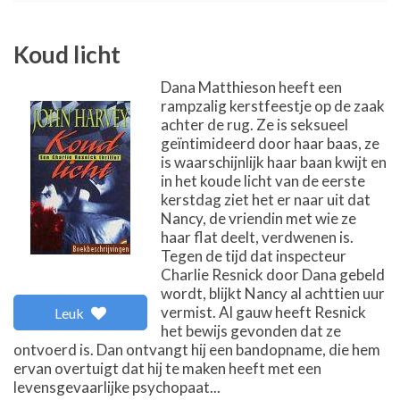
Koud licht
Dana Matthieson heeft een
rampzalig kerstfeestje op de zaak
achter de rug. Ze is seksueel
geïntimideerd door haar baas, ze
is waarschijnlijk haar baan kwijt en
in het koude licht van de eerste
kerstdag ziet het er naar uit dat
Nancy, de vriendin met wie ze
haar flat deelt, verdwenen is.
Tegen de tijd dat inspecteur
Charlie Resnick door Dana gebeld
wordt, blijkt Nancy al achttien uur
vermist. Al gauw heeft Resnick
Leuk
het bewijs gevonden dat ze
ontvoerd is. Dan ontvangt hij een bandopname, die hem
ervan overtuigt dat hij te maken heeft met een
levensgevaarlijke psychopaat...