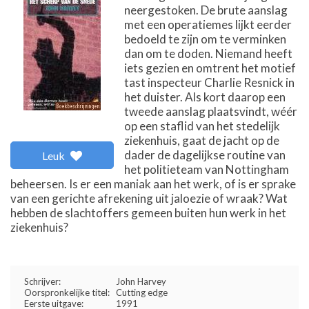
neergestoken. De brute aanslag
met een operatiemes lijkt eerder
bedoeld te zijn om te verminken
dan om te doden. Niemand heeft
iets gezien en omtrent het motief
tast inspecteur Charlie Resnick in
het duister. Als kort daarop een
tweede aanslag plaatsvindt, wéér
op een staflid van het stedelijk
ziekenhuis, gaat de jacht op de
dader de dagelijkse routine van
Leuk
het politieteam van Nottingham
beheersen. Is er een maniak aan het werk, of is er sprake
van een gerichte afrekening uit jaloezie of wraak? Wat
hebben de slachtoffers gemeen buiten hun werk in het
ziekenhuis?
Schrijver:
John Harvey
Oorspronkelijke titel:
Cutting edge
Eerste uitgave:
1991