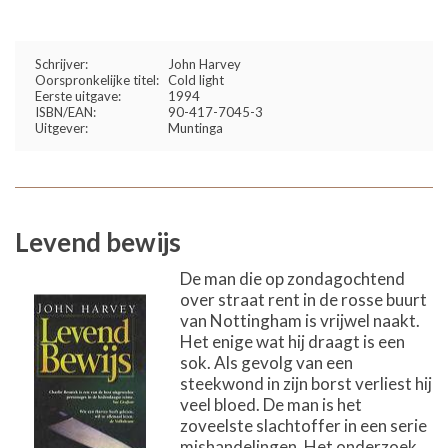
Schrijver:
John Harvey
Oorspronkelijke titel:
Cold light
Eerste uitgave:
1994
ISBN/EAN:
90-417-7045-3
Uitgever:
Muntinga
Levend bewijs
De man die op zondagochtend
over straat rent in de rosse buurt
van Nottingham is vrijwel naakt.
Het enige wat hij draagt is een
sok. Als gevolg van een
steekwond in zijn borst verliest hij
veel bloed. De man is het
zoveelste slachtoffer in een serie
mishandelingen. Het onderzoek