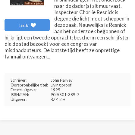
naar de dader(s) zit muurvast.
Inspecteur Charlie Resnick is
degene die licht moet scheppen in
deze zaak. Nauwelijks is Resnick
Leuk
aan het onderzoek begonnen of
hij krijgt een tweede opdracht: bescherm een schrijfster
die de stad bezoekt voor een congres van
misdaadauteurs. De laatste tijd heeft ze onprettige
fanmail ontvangen...
Schrijver:
John Harvey
Oorspronkelijke titel:
Living proof
Eerste uitgave:
1995
ISBN/EAN:
90-5501-389-7
Uitgever:
BZZTôH