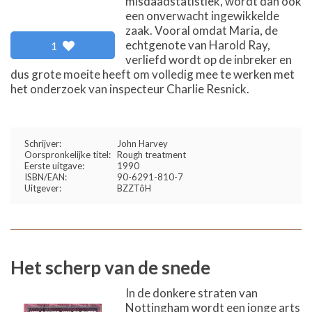
misdaadstatistiek, wordt dan ook
een onverwacht ingewikkelde
zaak. Vooral omdat Maria, de
echtgenote van Harold Ray,
1
verliefd wordt op de inbreker en
dus grote moeite heeft om volledig mee te werken met
het onderzoek van inspecteur Charlie Resnick.
Schrijver:
John Harvey
Oorspronkelijke titel:
Rough treatment
Eerste uitgave:
1990
ISBN/EAN:
90-6291-810-7
Uitgever:
BZZTôH
Het scherp van de snede
In de donkere straten van
Nottingham wordt een jonge arts