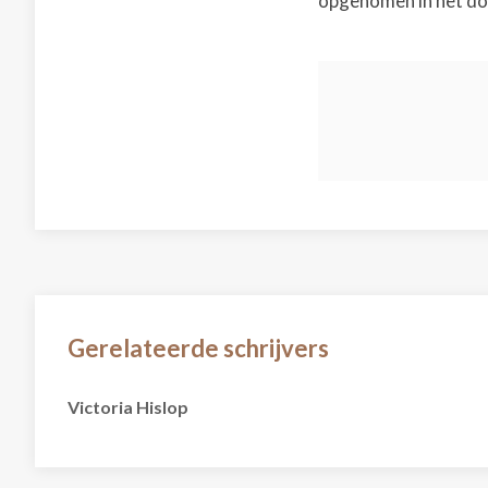
opgenomen in het do
Gerelateerde schrijvers
Victoria Hislop