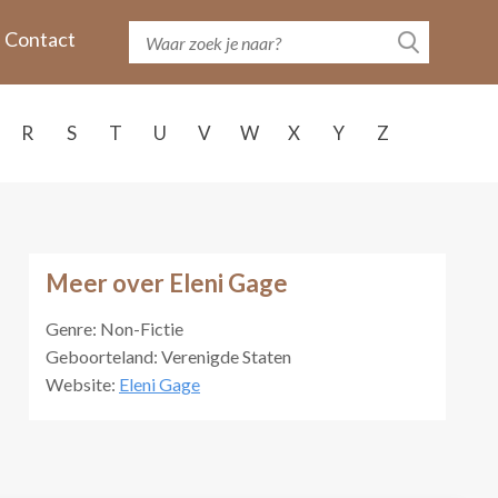
Contact
R
S
T
U
V
W
X
Y
Z
Meer over Eleni Gage
Genre: Non-Fictie
Geboorteland: Verenigde Staten
Website:
Eleni Gage