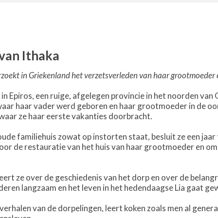
van Ithaka
zoekt in Griekenland het verzetsverleden van haar grootmoeder e
je in Epiros, een ruige, afgelegen provincie in het noorden va
s waar haar vader werd geboren en haar grootmoeder in de oo
waar ze haar eerste vakanties doorbracht.
oude familiehuis zowat op instorten staat, besluit ze een jaar
, voor de restauratie van het huis van haar grootmoeder en o
eert ze over de geschiedenis van het dorp en over de belangr
ren langzaam en het leven in het hedendaagse Lia gaat ge
e verhalen van de dorpelingen, leert koken zoals men al genera