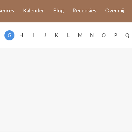
enres
Kalender
Blog
Recensies
Over mij
G
H
I
J
K
L
M
N
O
P
Q