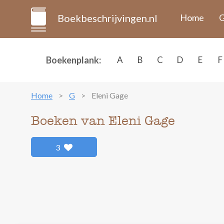
Boekbeschrijvingen.nl
Home
G
Boekenplank:
A
B
C
D
E
F
Home
G
Eleni Gage
Boeken van Eleni Gage
3