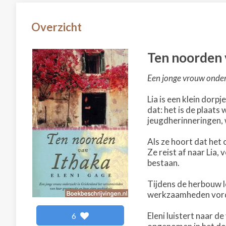
Overzicht
Ten noorden 
Een jonge vrouw onder
Lia is een klein dorp
dat: het is de plaat
jeugdherinneringen, 
Als ze hoort dat het 
Ze reist af naar Lia
bestaan.
Tijdens de herbouw l
werkzaamheden vorde
Eleni luistert naar d
6