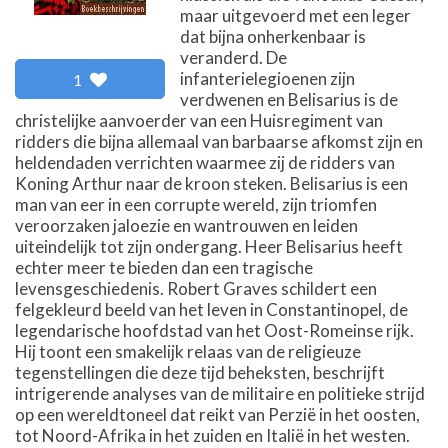
maar uitgevoerd met een leger
dat bijna onherkenbaar is
veranderd. De
infanterielegioenen zijn
1
verdwenen en Belisarius is de
christelijke aanvoerder van een Huisregiment van
ridders die bijna allemaal van barbaarse afkomst zijn en
heldendaden verrichten waarmee zij de ridders van
Koning Arthur naar de kroon steken. Belisarius is een
man van eer in een corrupte wereld, zijn triomfen
veroorzaken jaloezie en wantrouwen en leiden
uiteindelijk tot zijn ondergang. Heer Belisarius heeft
echter meer te bieden dan een tragische
levensgeschiedenis. Robert Graves schildert een
felgekleurd beeld van het leven in Constantinopel, de
legendarische hoofdstad van het Oost-Romeinse rijk.
Hij toont een smakelijk relaas van de religieuze
tegenstellingen die deze tijd beheksten, beschrijft
intrigerende analyses van de militaire en politieke strijd
op een wereldtoneel dat reikt van Perzië in het oosten,
tot Noord-Afrika in het zuiden en Italië in het westen.