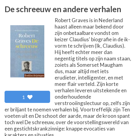
De schreeuw en andere verhalen
Robert Graves is in Nederland
haast alleen maar bekend door
zijn onbetaalbare vondst om
keizer Claudius' biografie in de ik-
vorm te schrijven (Ik, Claudius).
Hij heeft echter meer dan
negentig titels op zijn naam staan,
zoiets als Somerset Maugham
dus, maar altijd met iets
erudieter, intelligenter, en met
meer flair verteld. Zijn korte
verhalen leveren uitstekende en
onderhoudende
1
verstrooiingslectuur op, zelfs zijn
er briljant te noemen verhalen bij. Voortreffelijk zijn Ten
voeten uit en De schoot der aarde, maar de kroon spant
toch wel De schreeuw, over de voorstellingswereld van
een gestichtskrankzinnige: knappe evocaties van
karakters en situaties.