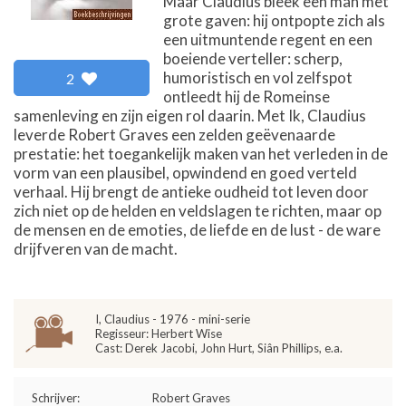
Maar Claudius bleek een man met
grote gaven: hij ontpopte zich als
een uitmuntende regent en een
boeiende verteller: scherp,
humoristisch en vol zelfspot
2
ontleedt hij de Romeinse
samenleving en zijn eigen rol daarin. Met Ik, Claudius
leverde Robert Graves een zelden geëvenaarde
prestatie: het toegankelijk maken van het verleden in de
vorm van een plausibel, opwindend en goed verteld
verhaal. Hij brengt de antieke oudheid tot leven door
zich niet op de helden en veldslagen te richten, maar op
de mensen en de emoties, de liefde en de lust - de ware
drijfveren van de macht.
I, Claudius - 1976 - mini-serie
Regisseur: Herbert Wise
Cast: Derek Jacobi, John Hurt, Siân Phillips, e.a.
Schrijver:
Robert Graves