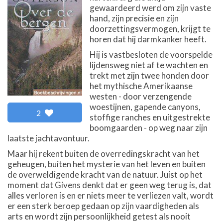
gewaardeerd werd om zijn vaste
hand, zijn precisie en zijn
doorzettingsvermogen, krijgt te
horen dat hij darmkanker heeft.
Hij is vastbesloten de voorspelde
lijdensweg niet af te wachten en
trekt met zijn twee honden door
het mythische Amerikaanse
westen - door verzengende
woestijnen, gapende canyons,
2
stoffige ranches en uitgestrekte
boomgaarden - op weg naar zijn
laatste jachtavontuur.
Maar hij rekent buiten de overredingskracht van het
geheugen, buiten het mysterie van het leven en buiten
de overweldigende kracht van de natuur. Juist op het
moment dat Givens denkt dat er geen weg terug is, dat
alles verloren is en er niets meer te verliezen valt, wordt
er een sterk beroep gedaan op zijn vaardigheden als
arts en wordt zijn persoonlijkheid getest als nooit