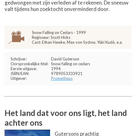
gedwongen met zijn verleden af te rekenen. De sneeuw
valt tijdens hun zoektocht onverminderd door.
Snow Falling on Cedars - 1999
Regisseur: Scott Hicks
Cast: Ethan Hawke, Max von Sydow, Yûki Kudô, e.a.
Schrijver:
David Guterson
Oorspronkelijke titel:
Snow falling on cedars
Eerste uitgave:
1994
ISBN/EAN:
9789053333921
Uitgever:
Prometheus
Het land dat voor ons ligt, het land
achter ons
Gutersons prachtig