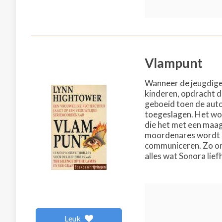
Vlampunt
Wanneer de jeugdige 
kinderen, opdracht de
geboeid toen de auto 
toegeslagen. Het wor
die het met een maagz
moordenares wordt ge
communiceren. Zo onts
alles wat Sonora lief
Leuk