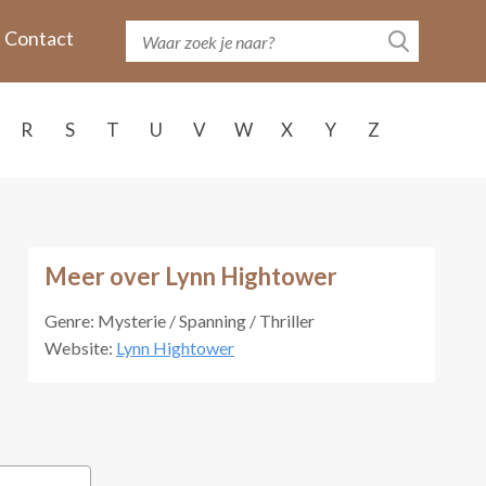
Contact
R
S
T
U
V
W
X
Y
Z
Meer over Lynn Hightower
Genre: Mysterie / Spanning / Thriller
Website:
Lynn Hightower