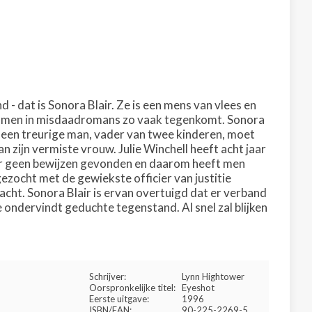
- dat is Sonora Blair. Ze is een mens van vlees en
 die men in misdaadromans zo vaak tegenkomt. Sonora
e een treurige man, vader van twee kinderen, moet
 zijn vermiste vrouw. Julie Winchell heeft acht jaar
er geen bewijzen gevonden en daarom heeft men
gezocht met de gewiekste officier van justitie
cht. Sonora Blair is ervan overtuigd dat er verband
ndervindt geduchte tegenstand. Al snel zal blijken
Schrijver:
Lynn Hightower
Oorspronkelijke titel:
Eyeshot
Eerste uitgave:
1996
ISBN/EAN:
90-225-2269-5