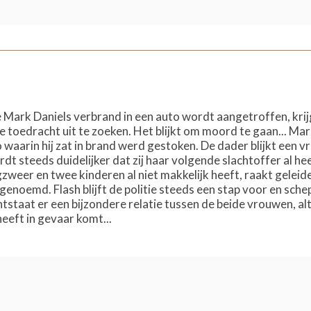
Mark Daniels verbrand in een auto wordt aangetroffen, kri
 toedracht uit te zoeken. Het blijkt om moord te gaan... Mar
waarin hij zat in brand werd gestoken. De dader blijkt een vr
dt steeds duidelijker dat zij haar volgende slachtoffer al he
weer en twee kinderen al niet makkelijk heeft, raakt geleideli
noemd. Flash blijft de politie steeds een stap voor en sche
taat er een bijzondere relatie tussen de beide vrouwen, alth
heeft in gevaar komt...