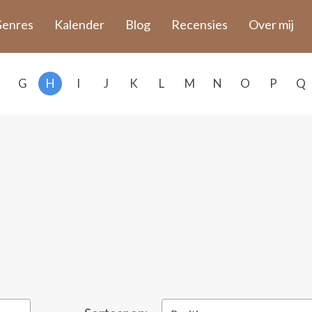
enres
Kalender
Blog
Recensies
Over mij
G
H
I
J
K
L
M
N
O
P
Q