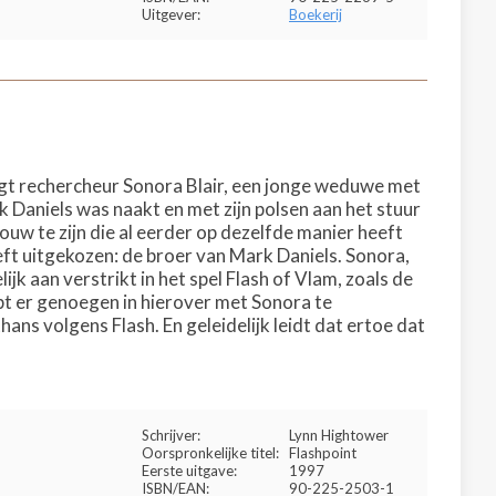
Uitgever:
Boekerij
jgt rechercheur Sonora Blair, een jonge weduwe met
k Daniels was naakt en met zijn polsen aan het stuur
ouw te zijn die al eerder op dezelfde manier heeft
eft uitgekozen: de broer van Mark Daniels. Sonora,
jk aan verstrikt in het spel Flash of Vlam, zoals de
pt er genoegen in hierover met Sonora te
ans volgens Flash. En geleidelijk leidt dat ertoe dat
Schrijver:
Lynn Hightower
Oorspronkelijke titel:
Flashpoint
Eerste uitgave:
1997
ISBN/EAN:
90-225-2503-1