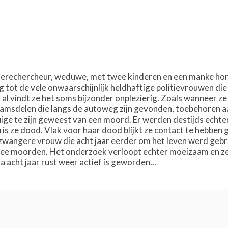
tierechercheur, weduwe, met twee kinderen en een manke hond 
ing tot de vele onwaarschijnlijk heldhaftige politievrouwen
 al vindt ze het soms bijzonder onplezierig. Zoals wanneer z
aamsdelen die langs de autoweg zijn gevonden, toebehoren aan
ige te zijn geweest van een moord. Er werden destijds echt
 is ze dood. Vlak voor haar dood blijkt ze contact te hebben 
 zwangere vrouw die acht jaar eerder om het leven werd gebra
ee moorden. Het onderzoek verloopt echter moeizaam en ze o
 acht jaar rust weer actief is geworden...