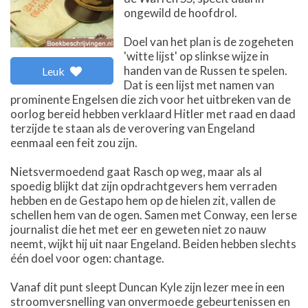
ongewild de hoofdrol.
Doel van het plan is de zogeheten
'witte lijst' op slinkse wijze in
handen van de Russen te spelen.
Leuk
Dat is een lijst met namen van
prominente Engelsen die zich voor het uitbreken van de
oorlog bereid hebben verklaard Hitler met raad en daad
terzijde te staan als de verovering van Engeland
eenmaal een feit zou zijn.
Nietsvermoedend gaat Rasch op weg, maar als al
spoedig blijkt dat zijn opdrachtgevers hem verraden
hebben en de Gestapo hem op de hielen zit, vallen de
schellen hem van de ogen. Samen met Conway, een Ierse
journalist die het met eer en geweten niet zo nauw
neemt, wijkt hij uit naar Engeland. Beiden hebben slechts
één doel voor ogen: chantage.
Vanaf dit punt sleept Duncan Kyle zijn lezer mee in een
stroomversnelling van onvermoede gebeurtenissen en