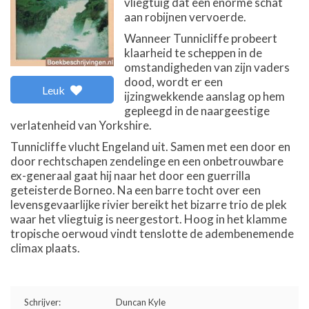
vliegtuig dat een enorme schat
aan robijnen vervoerde.
Wanneer Tunnicliffe probeert
klaarheid te scheppen in de
omstandigheden van zijn vaders
dood, wordt er een
Leuk
ijzingwekkende aanslag op hem
gepleegd in de naargeestige
verlatenheid van Yorkshire.
Tunnicliffe vlucht Engeland uit. Samen met een door en
door rechtschapen zendelinge en een onbetrouwbare
ex-generaal gaat hij naar het door een guerrilla
geteisterde Borneo. Na een barre tocht over een
levensgevaarlijke rivier bereikt het bizarre trio de plek
waar het vliegtuig is neergestort. Hoog in het klamme
tropische oerwoud vindt tenslotte de adembenemende
climax plaats.
Schrijver:
Duncan Kyle