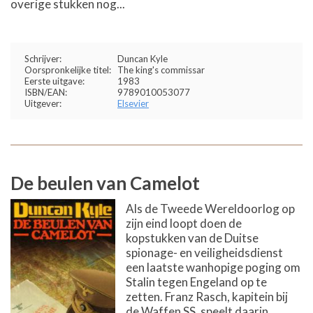
overige stukken nog...
Schrijver:
Duncan Kyle
Oorspronkelijke titel:
The king's commissar
Eerste uitgave:
1983
ISBN/EAN:
9789010053077
Uitgever:
Elsevier
De beulen van Camelot
Als de Tweede Wereldoorlog op
zijn eind loopt doen de
kopstukken van de Duitse
spionage- en veiligheidsdienst
een laatste wanhopige poging om
Stalin tegen Engeland op te
zetten. Franz Rasch, kapitein bij
de Waffen SS, speelt daarin