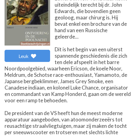
uiteindelijk terecht bij dr. John
Edwards, die bovendien geen
geoloog, maar chirurg is. Hij
bevat enkel een brochure van de
hand van een Russische
geleerde...
Dit is het begin van een uiterst
spannende geschiedenis die zich
Leuk
ten dele afspeelt in het barre
Noordpoolgebied, waarheen Ericson, de koele Noor,
Meldrum, de Schotse race-enthousiast, Yamamoto, de
Japanse bergbeklimmer, James Grey Smoke, een
Canadese indiaan, en kolonel Luke Chance, organisator
en commandant van Kamp Honderd, gaan om de wereld
voor een ramp te behoeden.
De president van de VS heeft hun de meest moderne
apparatuur aangeboden, van atoomonderzeeërs tot
reusachtige straalvliegtuigen, maar zij maken de tocht
per sneeuwscooter en trotseren met slechts lichte