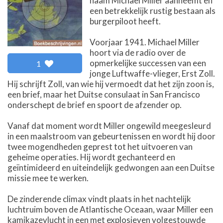
naam Michael Miller aanneemt en
een betrekkelijk rustig bestaan als
burgerpiloot heeft.
Voorjaar 1941. Michael Miller
hoort via de radio over de
opmerkelijke successen van een
1
jonge Luftwaffe-vlieger, Erst Zoll.
Hij schrijft Zoll, van wie hij vermoedt dat het zijn zoon is,
een brief, maar het Duitse consulaat in San Francisco
onderschept de brief en spoort de afzender op.
Vanaf dat moment wordt Miller ongewild meegesleurd
in een maalstroom van gebeurtenissen en wordt hij door
twee mogendheden geprest tot het uitvoeren van
geheime operaties. Hij wordt gechanteerd en
geïntimideerd en uiteindelijk gedwongen aan een Duitse
missie mee te werken.
De zinderende climax vindt plaats in het nachtelijk
luchtruim boven de Atlantische Oceaan, waar Miller een
kamikazevlucht in een met explosieven volgestouwde