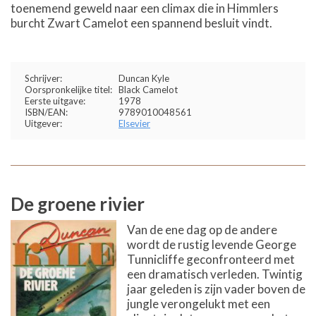
toenemend geweld naar een climax die in Himmlers
burcht Zwart Camelot een spannend besluit vindt.
Schrijver:
Duncan Kyle
Oorspronkelijke titel:
Black Camelot
Eerste uitgave:
1978
ISBN/EAN:
9789010048561
Uitgever:
Elsevier
De groene rivier
Van de ene dag op de andere
wordt de rustig levende George
Tunnicliffe geconfronteerd met
een dramatisch verleden. Twintig
jaar geleden is zijn vader boven de
jungle verongelukt met een