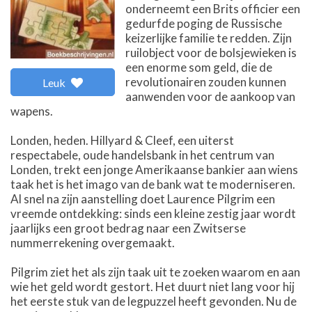
onderneemt een Brits officier een
gedurfde poging de Russische
keizerlijke familie te redden. Zijn
ruilobject voor de bolsjewieken is
een enorme som geld, die de
revolutionairen zouden kunnen
Leuk
aanwenden voor de aankoop van
wapens.
Londen, heden. Hillyard & Cleef, een uiterst
respectabele, oude handelsbank in het centrum van
Londen, trekt een jonge Amerikaanse bankier aan wiens
taak het is het imago van de bank wat te moderniseren.
Al snel na zijn aanstelling doet Laurence Pilgrim een
vreemde ontdekking: sinds een kleine zestig jaar wordt
jaarlijks een groot bedrag naar een Zwitserse
nummerrekening overgemaakt.
Pilgrim ziet het als zijn taak uit te zoeken waarom en aan
wie het geld wordt gestort. Het duurt niet lang voor hij
het eerste stuk van de legpuzzel heeft gevonden. Nu de