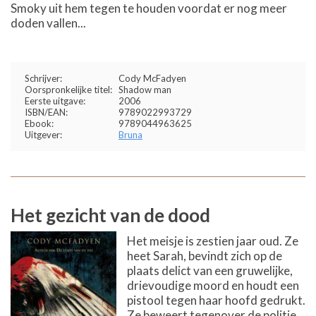
Smoky uit hem tegen te houden voordat er nog meer
doden vallen...
Schrijver:
Cody McFadyen
Oorspronkelijke titel:
Shadow man
Eerste uitgave:
2006
ISBN/EAN:
9789022993729
Ebook:
9789044963625
Uitgever:
Bruna
Het gezicht van de dood
Het meisje is zestien jaar oud. Ze
heet Sarah, bevindt zich op de
plaats delict van een gruwelijke,
drievoudige moord en houdt een
pistool tegen haar hoofd gedrukt.
Ze beweert tegenover de politie