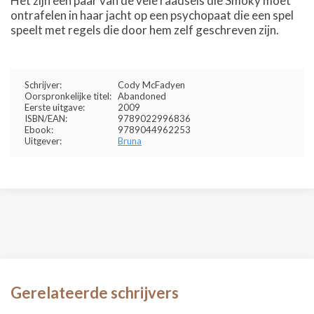
Het zijn een paar van de vele raadsels die Smoky moet
ontrafelen in haar jacht op een psychopaat die een spel
speelt met regels die door hem zelf geschreven zijn.
Schrijver:
Cody McFadyen
Oorspronkelijke titel:
Abandoned
Eerste uitgave:
2009
ISBN/EAN:
9789022996836
Ebook:
9789044962253
Uitgever:
Bruna
Gerelateerde schrijvers