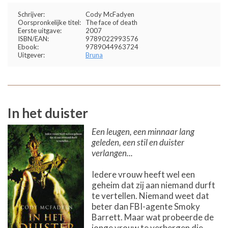
Schrijver:
Cody McFadyen
Oorspronkelijke titel:
The face of death
Eerste uitgave:
2007
ISBN/EAN:
9789022993576
Ebook:
9789044963724
Uitgever:
Bruna
In het duister
Een leugen, een minnaar lang
geleden, een stil en duister
verlangen...
Iedere vrouw heeft wel een
geheim dat zij aan niemand durft
te vertellen. Niemand weet dat
beter dan FBI-agente Smoky
Barrett. Maar wat probeerde de
jonge vrouw te verbergen die