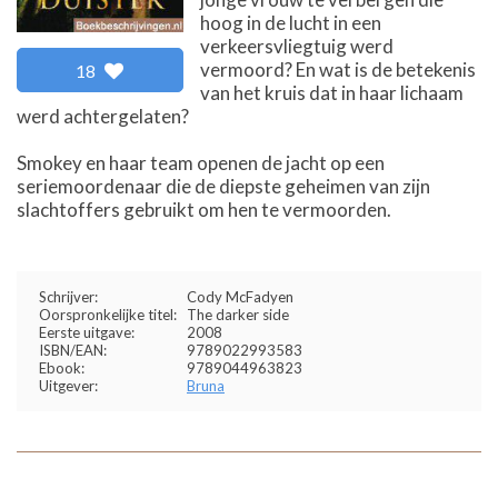
hoog in de lucht in een
verkeersvliegtuig werd
vermoord? En wat is de betekenis
18
van het kruis dat in haar lichaam
werd achtergelaten?
Smokey en haar team openen de jacht op een
seriemoordenaar die de diepste geheimen van zijn
slachtoffers gebruikt om hen te vermoorden.
Schrijver:
Cody McFadyen
Oorspronkelijke titel:
The darker side
Eerste uitgave:
2008
ISBN/EAN:
9789022993583
Ebook:
9789044963823
Uitgever:
Bruna