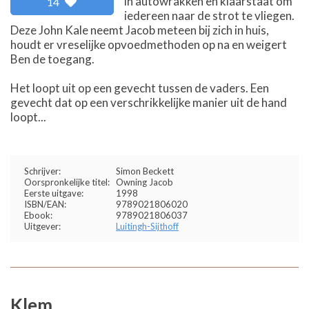
in autowrakken en klaarstaat om
14
iedereen naar de strot te vliegen.
Deze John Kale neemt Jacob meteen bij zich in huis,
houdt er vreselijke opvoedmethoden op na en weigert
Ben de toegang.
Het loopt uit op een gevecht tussen de vaders. Een
gevecht dat op een verschrikkelijke manier uit de hand
loopt...
Schrijver:
Simon Beckett
Oorspronkelijke titel:
Owning Jacob
Eerste uitgave:
1998
ISBN/EAN:
9789021806020
Ebook:
9789021806037
Uitgever:
Luitingh-Sijthoff
Klem