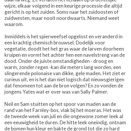
wijze, elkaar volgend in een keurige processie die altijd
gericht is op het zuiden. Soms naar het zuidoosten of
zuidwesten, maar nooit noordwaarts. Niemand weet
waarom.
Inmiddels is het spierweefsel opgelost en veranderd in
een krachtig chemisch brouwsel. Dodelijk voor
vegetatie, doodt het het gras waar de larven doorheen
kruipen en vormt het achter hen een navelstreng van de
dood. Onder de juiste omstandigheden - droog en
warm, zonder regen -kan die meters lang worden, een
slingerende polonaise van dikke, gele maden. Het ziet er
curieus uit, en is het dan niet logisch dat nieuwsgierigen
dat fenomeen tot aan de bron volgen? En zo vonden de
jongens Yates wat er over was van Sally Palmer.
Neil en Sam stuitten op het spoor van maden aan de
rand van het Farnley-bos, vlak bij het moeras. Het was
de tweede week van juli en die ongewone zomer leek al
een eeuwigheid te duren. De hitte leek oneindig, ontnam
de bomen hun kleur en bakte de grond tot die zo hard