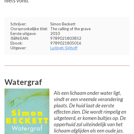
niets vond.
Schrijver:
Simon Beckett
Oorspronkelijke titel:
The calling of the grave
Eerste uitgave:
2010
ISBN/EAN:
9789021803852
Ebook:
9789021805016
Uitgever:
Luitingh-Sijthoff
Watergraf
Als een lichaam onder water ligt,
vindt er een vreemde verandering
plaats. De huid laat de eerste
effecten zien. Die wordt rimpelig en
uitgeteerd, er komen bultjes op. De
opperhuid zal uiteindelijk van het
lichaam afglijden als een oude jas.