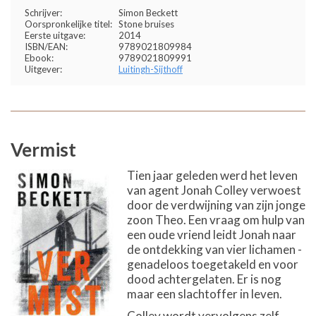
Schrijver:
Simon Beckett
Oorspronkelijke titel:
Stone bruises
Eerste uitgave:
2014
ISBN/EAN:
9789021809984
Ebook:
9789021809991
Uitgever:
Luitingh-Sijthoff
Vermist
Tien jaar geleden werd het leven
van agent Jonah Colley verwoest
door de verdwijning van zijn jonge
zoon Theo. Een vraag om hulp van
een oude vriend leidt Jonah naar
de ontdekking van vier lichamen -
genadeloos toegetakeld en voor
dood achtergelaten. Er is nog
maar een slachtoffer in leven.
Colley wordt vervolgens zelf