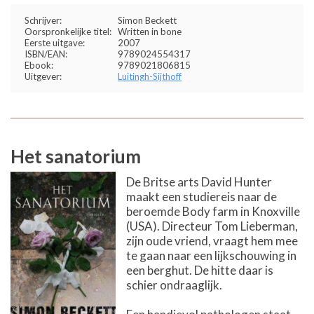
Schrijver:
Simon Beckett
Oorspronkelijke titel:
Written in bone
Eerste uitgave:
2007
ISBN/EAN:
9789024554317
Ebook:
9789021806815
Uitgever:
Luitingh-Sijthoff
Het sanatorium
De Britse arts David Hunter
maakt een studiereis naar de
beroemde Body farm in Knoxville
(USA). Directeur Tom Lieberman,
zijn oude vriend, vraagt hem mee
te gaan naar een lijkschouwing in
een berghut. De hitte daar is
schier ondraaglijk.