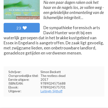
Na een paar dagen raken ook het
haar en de nagels los, ze vallen weg -
een geleidelijke ontmanteling van de
lichamelijke integriteit...
De sympathieke forensisch arts
23
David Hunter wordt bij een
waterlijk geroepen dat in het brakke kustgebied van
Essex in Engeland is aangetroffen. De zaak ligt gevoelig,
met zwijgzame lieden, een onbetrouwbare landlord,
genadeloze getijden en verdwenen mensen.
Schrijver:
Simon Beckett
Oorspronkelijke titel:
The restless dead
Eerste uitgave:
2017
ISBN/EAN:
9789024575688
Ebook:
9789024575701
Uitgever:
Luitingh-Sijthoff