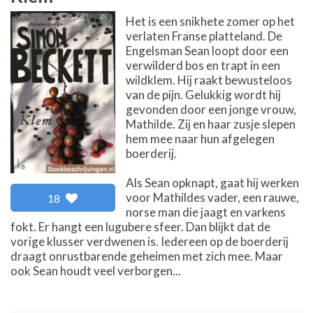
Het is een snikhete zomer op het
verlaten Franse platteland. De
Engelsman Sean loopt door een
verwilderd bos en trapt in een
wildklem. Hij raakt bewusteloos
van de pijn. Gelukkig wordt hij
gevonden door een jonge vrouw,
Mathilde. Zij en haar zusje slepen
hem mee naar hun afgelegen
boerderij.
Als Sean opknapt, gaat hij werken
voor Mathildes vader, een rauwe,
18
norse man die jaagt en varkens
fokt. Er hangt een lugubere sfeer. Dan blijkt dat de
vorige klusser verdwenen is. Iedereen op de boerderij
draagt onrustbarende geheimen met zich mee. Maar
ook Sean houdt veel verborgen...