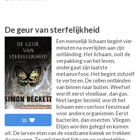
De geur van sterfelijkheid
Een menselijk lichaam begint vier
minuten na overlijden aan zijn
ontbinding. Het lichaam, ooit de
verpakking van het leven,
ondergaat zijn laatste
metamorfose. Het begint zichzelf
te verteren. De cellen ontbinden
van binnen naar buiten. Weefsel
wordt eerst vloeibaar, dan gas.
Niet langer bezield, wordt het
lichaam een roerloos feestmaal
voor andere organismen. Eerst
bacteriën, dan insecten. Vliegen.
30
Eitjes worden gelegd en komen
uit. De larven eten van de voedzame kweek en trekken
daarna weg. Ze verlaten het lichaam op ordentelijke