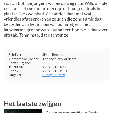
was als bot. De jongens waren op weg naar Willow Hole,
een met riet omzoomd meertje dat fungeerde als het
plaatselijke zwembad. Ze hadden daar met wat
vriendjes afgesproken en zouden die zondagmiddag
besteden aan het maken van bommetjes in het
lauwwarme groene water vanaf een boom die daarover
uitstak. Tenminste, dat dachten ze.
Schrijver:
Simon Beckett
Oorspronkelijke titel:
The chemistry of death
Eerste uitgave:
2006
ISBN/EAN:
9789021802695
Ebook:
9789021806808
Uitgever:
Luitingh-Sijthoff
Het laatste zwijgen
De jonge sympathieke David