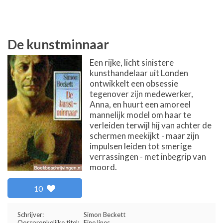
De kunstminnaar
Een rijke, licht sinistere
kunsthandelaar uit Londen
ontwikkelt een obsessie
tegenover zijn medewerker,
Anna, en huurt een amoreel
mannelijk model om haar te
verleiden terwijl hij van achter de
schermen meekijkt - maar zijn
impulsen leiden tot smerige
verrassingen - met inbegrip van
moord.
10
Schrijver:
Simon Beckett
Oorspronkelijke titel:
Fine lines