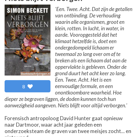
'Een. Twee. Acht. Dat zijn de getallen
van ontbinding. De verhouding
waarin alle organismen, groot en
klein, rotten. In lucht, in water, in
aarde. Vooropgesteld dat het
klimaat hetzelfde is, doet een
ondergedompeld lichaam er
tweemaal zo lang over om af te
breken als een lichaam dat aan de
oppervlakte is gebleven. Onder de
grond duurt het acht keer zo lang.
Een. Twee. Acht. Het is een
eenvoudige formule, en een
8
onontkoombare waarheid. Hoe
dieper ze begraven liggen, de doden kunnen toch hun
aanwezigheid aangeven. Niets blijft voor altijd verborgen.'
Forensisch antropoloog David Hunter gaat opnieuw
naar Dartmoor, waar acht jaar geleden een
onderzoeksteam de graven van twee meisjes zocht... en