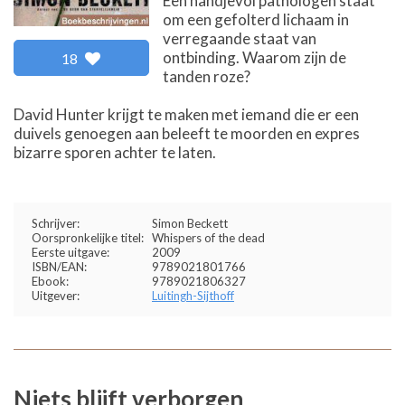
Een handjevol pathologen staat
om een gefolterd lichaam in
verregaande staat van
ontbinding. Waarom zijn de
18
tanden roze?
David Hunter krijgt te maken met iemand die er een
duivels genoegen aan beleeft te moorden en expres
bizarre sporen achter te laten.
Schrijver:
Simon Beckett
Oorspronkelijke titel:
Whispers of the dead
Eerste uitgave:
2009
ISBN/EAN:
9789021801766
Ebook:
9789021806327
Uitgever:
Luitingh-Sijthoff
Niets blijft verborgen