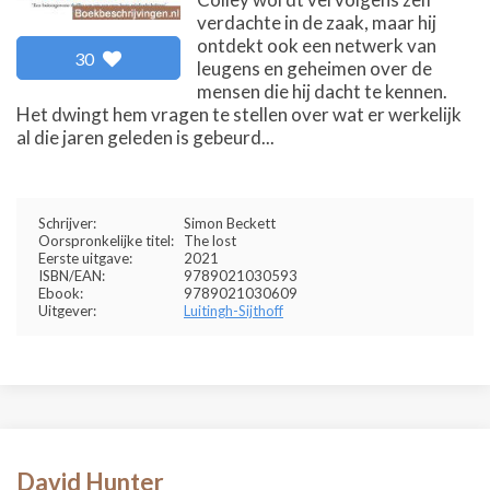
verdachte in de zaak, maar hij
ontdekt ook een netwerk van
30
leugens en geheimen over de
mensen die hij dacht te kennen.
Het dwingt hem vragen te stellen over wat er werkelijk
al die jaren geleden is gebeurd...
Schrijver:
Simon Beckett
Oorspronkelijke titel:
The lost
Eerste uitgave:
2021
ISBN/EAN:
9789021030593
Ebook:
9789021030609
Uitgever:
Luitingh-Sijthoff
David Hunter