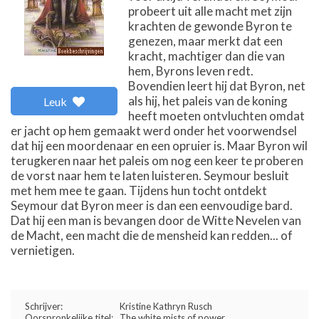
probeert uit alle macht met zijn
krachten de gewonde Byron te
genezen, maar merkt dat een
kracht, machtiger dan die van
hem, Byrons leven redt.
Bovendien leert hij dat Byron, net
als hij, het paleis van de koning
Leuk
heeft moeten ontvluchten omdat
er jacht op hem gemaakt werd onder het voorwendsel
dat hij een moordenaar en een opruier is. Maar Byron wil
terugkeren naar het paleis om nog een keer te proberen
de vorst naar hem te laten luisteren. Seymour besluit
met hem mee te gaan. Tijdens hun tocht ontdekt
Seymour dat Byron meer is dan een eenvoudige bard.
Dat hij een man is bevangen door de Witte Nevelen van
de Macht, een macht die de mensheid kan redden... of
vernietigen.
Schrijver:
Kristine Kathryn Rusch
Oorspronkelijke titel:
The white mists of power