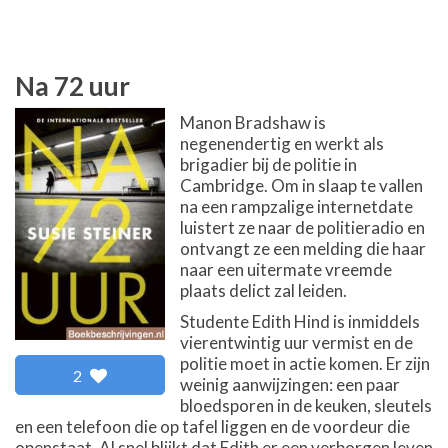
Na 72 uur
Manon Bradshaw is
negenendertig en werkt als
brigadier bij de politie in
Cambridge. Om in slaap te vallen
na een rampzalige internetdate
luistert ze naar de politieradio en
ontvangt ze een melding die haar
naar een uitermate vreemde
plaats delict zal leiden.
Studente Edith Hind is inmiddels
vierentwintig uur vermist en de
politie moet in actie komen. Er zijn
2
weinig aanwijzingen: een paar
bloedsporen in de keuken, sleutels
en een telefoon die op tafel liggen en de voordeur die
openstaat. Al snel blijkt dat Edith er een verborgen leven