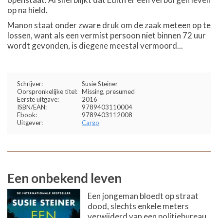
op na hield.
Manon staat onder zware druk om de zaak meteen op te
lossen, want als een vermist persoon niet binnen 72 uur
wordt gevonden, is diegene meestal vermoord...
Schrijver:
Susie Steiner
Oorspronkelijke titel:
Missing, presumed
Eerste uitgave:
2016
ISBN/EAN:
9789403110004
Ebook:
9789403112008
Uitgever:
Cargo
Een onbekend leven
Een jongeman bloedt op straat
dood, slechts enkele meters
verwijderd van een politiebureau.