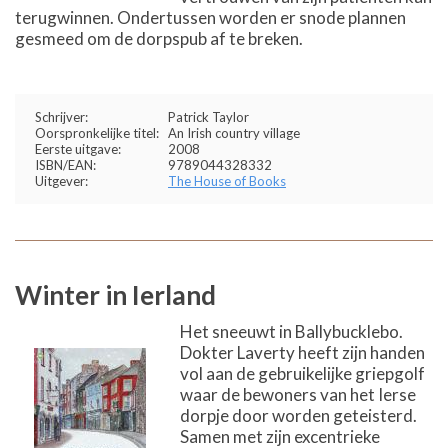
terugwinnen. Ondertussen worden er snode plannen
gesmeed om de dorpspub af te breken.
Schrijver:
Patrick Taylor
Oorspronkelijke titel:
An Irish country village
Eerste uitgave:
2008
ISBN/EAN:
9789044328332
Uitgever:
The House of Books
Winter in Ierland
Het sneeuwt in Ballybucklebo.
Dokter Laverty heeft zijn handen
vol aan de gebruikelijke griepgolf
waar de bewoners van het Ierse
dorpje door worden geteisterd.
Samen met zijn excentrieke