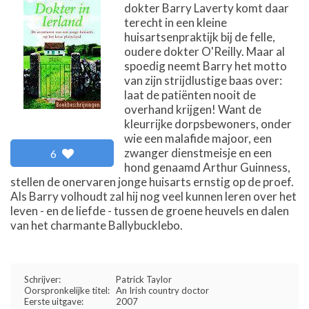
dokter Barry Laverty komt daar
terecht in een kleine
huisartsenpraktijk bij de felle,
oudere dokter O'Reilly. Maar al
spoedig neemt Barry het motto
van zijn strijdlustige baas over:
laat de patiënten nooit de
overhand krijgen! Want de
kleurrijke dorpsbewoners, onder
wie een malafide majoor, een
zwanger dienstmeisje en een
6
hond genaamd Arthur Guinness,
stellen de onervaren jonge huisarts ernstig op de proef.
Als Barry volhoudt zal hij nog veel kunnen leren over het
leven - en de liefde - tussen de groene heuvels en dalen
van het charmante Ballybucklebo.
Schrijver:
Patrick Taylor
Oorspronkelijke titel:
An Irish country doctor
Eerste uitgave:
2007