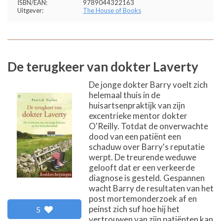
ISBN/EAN:
9789044322163
Uitgever:
The House of Books
De terugkeer van dokter Laverty
De jonge dokter Barry voelt zich
helemaal thuis in de
huisartsenpraktijk van zijn
excentrieke mentor dokter
O'Reilly. Totdat de onverwachte
dood van een patiënt een
schaduw over Barry's reputatie
werpt. De treurende weduwe
gelooft dat er een verkeerde
diagnose is gesteld. Gespannen
wacht Barry de resultaten van het
post mortemonderzoek af en
peinst zich suf hoe hij het
5
vertrouwen van zijn patiënten kan