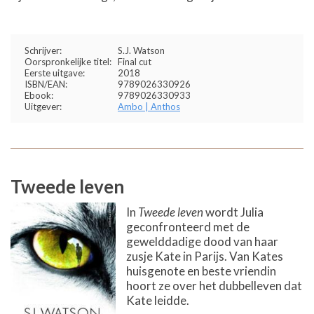
Schrijver:
S.J. Watson
Oorspronkelijke titel:
Final cut
Eerste uitgave:
2018
ISBN/EAN:
9789026330926
Ebook:
9789026330933
Uitgever:
Ambo | Anthos
Tweede leven
In
Tweede leven
wordt Julia
geconfronteerd met de
gewelddadige dood van haar
zusje Kate in Parijs. Van Kates
huisgenote en beste vriendin
hoort ze over het dubbelleven dat
Kate leidde.