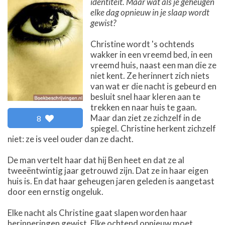
identiteit. Maar wat als je geheugen
elke dag opnieuw in je slaap wordt
gewist?
Christine wordt 's ochtends
wakker in een vreemd bed, in een
vreemd huis, naast een man die ze
niet kent. Ze herinnert zich niets
van wat er die nacht is gebeurd en
besluit snel haar kleren aan te
trekken en naar huis te gaan.
Maar dan ziet ze zichzelf in de
8
spiegel. Christine herkent zichzelf
niet: ze is veel ouder dan ze dacht.
De man vertelt haar dat hij Ben heet en dat ze al
tweeëntwintig jaar getrouwd zijn. Dat ze in haar eigen
huis is. En dat haar geheugen jaren geleden is aangetast
door een ernstig ongeluk.
Elke nacht als Christine gaat slapen worden haar
herinneringen gewist. Elke ochtend opnieuw moet