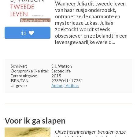
Wanneer Julia dit tweede leven
van haar zusje onderzoekt,
ontmoet ze de charmante en
mysterieuze Lukas. Julia's
zoektocht wordt steeds
11
obsessiever en ze belandt in een
levensgevaarlijke wereld...
Schrijver:
S.J. Watson
Oorspronkelijke titel:
Second life
Eerste uitgave:
2015
ISBN/EAN:
9789041417251
Uitgever:
Ambo | Anthos
Voor ik ga slapen
Onze herinneringen bepalen onze