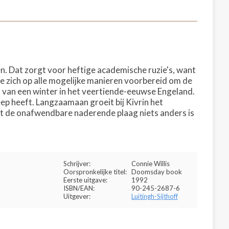
. Dat zorgt voor heftige academische ruzie's, want
 ze zich op alle mogelijke manieren voorbereid om de
it van een winter in het veertiende-eeuwse Engeland.
reep heeft. Langzaamaan groeit bij Kivrin het
Dat de onafwendbare naderende plaag niets anders is
Schrijver:
Connie Willis
Oorspronkelijke titel:
Doomsday book
Eerste uitgave:
1992
ISBN/EAN:
90-245-2687-6
Uitgever:
Luitingh-Sijthoff