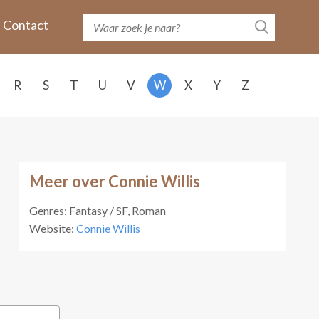
Contact
R
S
T
U
V
W
X
Y
Z
Meer over Connie Willis
Genres: Fantasy / SF, Roman
Website:
Connie Willis