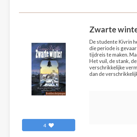
Zwarte wint
De studente Kivrin h
die periode is gevaar
tijdreis te maken. M
Het vuil, de stank, d
verschrikkelijke ver
dan de verschrikkeli
4