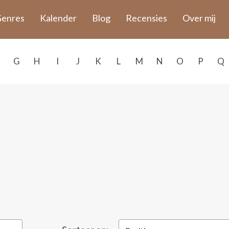
enres
Kalender
Blog
Recensies
Over mij
G
H
I
J
K
L
M
N
O
P
Q