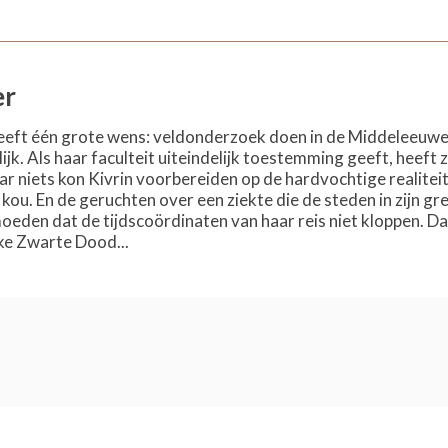
er
eeft één grote wens: veldonderzoek doen in de Middeleeuwen
lijk. Als haar faculteit uiteindelijk toestemming geeft, heeft
aar niets kon Kivrin voorbereiden op de hardvochtige realite
e kou. En de geruchten over een ziekte die de steden in zijn g
moeden dat de tijdscoördinaten van haar reis niet kloppen. 
jke Zwarte Dood...