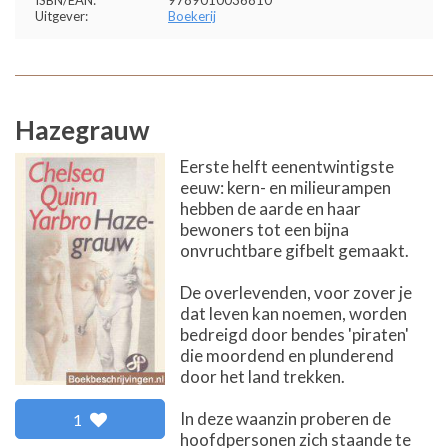
ISBN/EAN:
9789010036810
Uitgever:
Boekerij
Hazegrauw
Eerste helft eenentwintigste
eeuw: kern- en milieurampen
hebben de aarde en haar
bewoners tot een bijna
onvruchtbare gifbelt gemaakt.
De overlevenden, voor zover je
dat leven kan noemen, worden
bedreigd door bendes 'piraten'
die moordend en plunderend
door het land trekken.
In deze waanzin proberen de
1
hoofdpersonen zich staande te