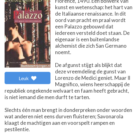
Florence, 1490. Een bolwerk van
kunst en wetenschap: het hart van
de Italiaanse renaissance. In dit
oord van pracht en praal wordt
een Palazzo gebouwd dat
iedereen versteld doet staan. De
eigenaar is een buitenlandse
alchemist die zich San Germano
noemt.
De afgunst stijgt als blijkt dat
deze vreemdeling de gunst van
Lorenzo de Medici geniet. Maar Il
Leuk
Magnifico, wiens heerschappij de
republiek ongekende welvaart en faam heeft gebracht,
is niet iemand die men durft te tarten.
Slechts één man brengt in donderpreken onder woorden
wat anderen niet eens durven fluisteren; Savonarola
klaagt de machtigen aan en voorspelt rampen en
pestilentie.