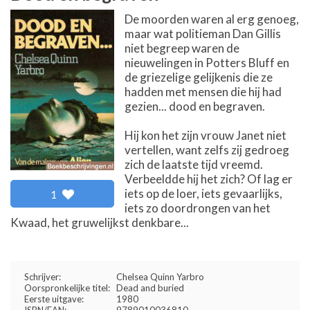
De moorden waren al erg genoeg,
maar wat politieman Dan Gillis
niet begreep waren de
nieuwelingen in Potters Bluff en
de griezelige gelijkenis die ze
hadden met mensen die hij had
gezien... dood en begraven.
Hij kon het zijn vrouw Janet niet
vertellen, want zelfs zij gedroeg
zich de laatste tijd vreemd.
Verbeeldde hij het zich? Of lag er
iets op de loer, iets gevaarlijks,
1
iets zo doordrongen van het
Kwaad, het gruwelijkst denkbare...
Schrijver:
Chelsea Quinn Yarbro
Oorspronkelijke titel:
Dead and buried
Eerste uitgave:
1980