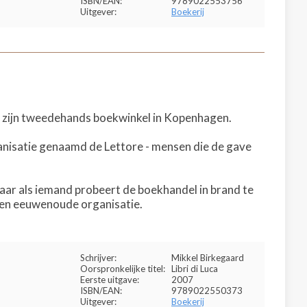
ISBN/EAN:
9789022553756
Uitgever:
Boekerij
on zijn tweedehands boekwinkel in Kopenhagen.
anisatie genaamd de Lettore - mensen die de gave
maar als iemand probeert de boekhandel in brand te
 een eeuwenoude organisatie.
Schrijver:
Mikkel Birkegaard
Oorspronkelijke titel:
Libri di Luca
Eerste uitgave:
2007
ISBN/EAN:
9789022550373
Uitgever:
Boekerij