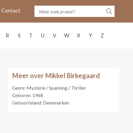
Contact
R
S
T
U
V
W
X
Y
Z
Meer over Mikkel Birkegaard
Genre: Mysterie / Spanning / Thriller
Geboren: 1968
Geboorteland: Denemarken