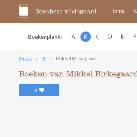
Boekbeschrijvingen.nl
Home
G
Boekenplank:
A
B
C
D
E
F
Home
B
Mikkel Birkegaard
Boeken van Mikkel Birkegaar
3