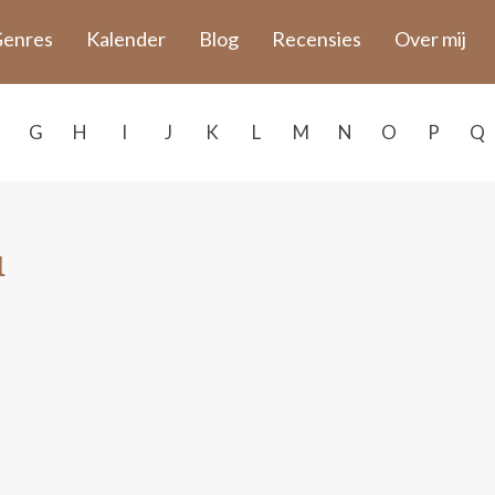
enres
Kalender
Blog
Recensies
Over mij
G
H
I
J
K
L
M
N
O
P
Q
d