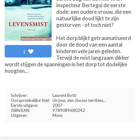
inspecteur Bertegui de eerste
dode: een oudere vrouw, die een
natuurlijke dood lijkt te zijn
gestorven - of toch niet?
Het dorp blijkt getraumatiseerd
door de dood van een aantal
kinderen vele jaren geleden.
1
Terwijl de mist langzaam dikker
wordt stijgen de spanningen in het dorp tot dodelijke
hoogten...
Schrijver:
Laurent Botti
Oorspronkelijke titel:
Un jour, des choses terribles...
Eerste uitgave:
2007
ISBN/EAN:
9789089680242
Uitgever:
Mynx