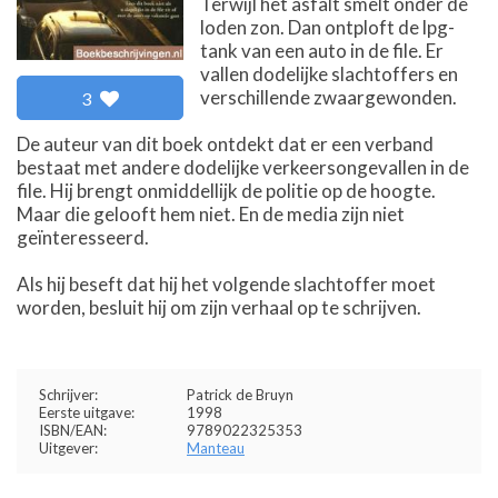
Terwijl het asfalt smelt onder de
loden zon. Dan ontploft de lpg-
tank van een auto in de file. Er
vallen dodelijke slachtoffers en
verschillende zwaargewonden.
3
De auteur van dit boek ontdekt dat er een verband
bestaat met andere dodelijke verkeersongevallen in de
file. Hij brengt onmiddellijk de politie op de hoogte.
Maar die gelooft hem niet. En de media zijn niet
geïnteresseerd.
Als hij beseft dat hij het volgende slachtoffer moet
worden, besluit hij om zijn verhaal op te schrijven.
Schrijver:
Patrick de Bruyn
Eerste uitgave:
1998
ISBN/EAN:
9789022325353
Uitgever:
Manteau