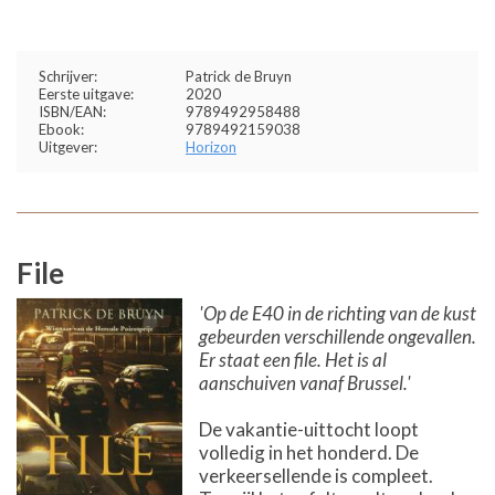
Schrijver:
Patrick de Bruyn
Eerste uitgave:
2020
ISBN/EAN:
9789492958488
Ebook:
9789492159038
Uitgever:
Horizon
File
'Op de E40 in de richting van de kust
gebeurden verschillende ongevallen.
Er staat een file. Het is al
aanschuiven vanaf Brussel.'
De vakantie-uittocht loopt
volledig in het honderd. De
verkeersellende is compleet.