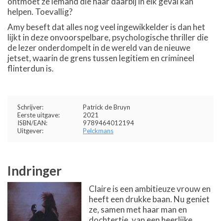
ontmoet ze iemand die haar daarbij in elk geval kan
helpen. Toevallig?
Amy beseft dat alles nog veel ingewikkelder is dan het
lijkt in deze onvoorspelbare, psychologische thriller die
de lezer onderdompelt in de wereld van de nieuwe
jetset, waarin de grens tussen legitiem en crimineel
flinterdun is.
Schrijver:
Patrick de Bruyn
Eerste uitgave:
2021
ISBN/EAN:
9789464012194
Uitgever:
Pelckmans
Indringer
Claire is een ambitieuze vrouw en
heeft een drukke baan. Nu geniet
ze, samen met haar man en
dochtertje, van een heerlijke