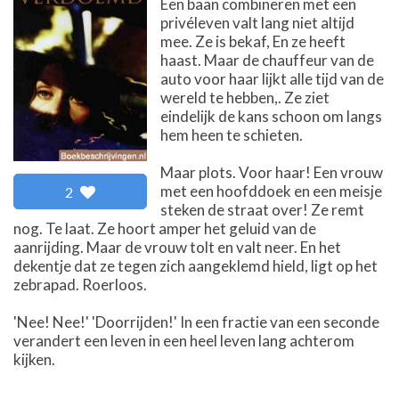
Een baan combineren met een
privéleven valt lang niet altijd
mee. Ze is bekaf, En ze heeft
haast. Maar de chauffeur van de
auto voor haar lijkt alle tijd van de
wereld te hebben,. Ze ziet
eindelijk de kans schoon om langs
hem heen te schieten.
Maar plots. Voor haar! Een vrouw
met een hoofddoek en een meisje
2
steken de straat over! Ze remt
nog. Te laat. Ze hoort amper het geluid van de
aanrijding. Maar de vrouw tolt en valt neer. En het
dekentje dat ze tegen zich aangeklemd hield, ligt op het
zebrapad. Roerloos.
'Nee! Nee!' 'Doorrijden!' In een fractie van een seconde
verandert een leven in een heel leven lang achterom
kijken.