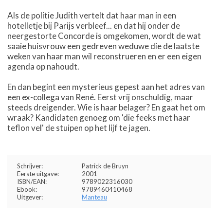
Als de politie Judith vertelt dat haar man in een
hotelletje bij Parijs verbleef... en dat hij onder de
neergestorte Concorde is omgekomen, wordt de wat
saaie huisvrouw een gedreven weduwe die de laatste
weken van haar man wil reconstrueren en er een eigen
agenda op nahoudt.
En dan begint een mysterieus gepest aan het adres van
een ex-collega van René. Eerst vrij onschuldig, maar
steeds dreigender. Wie is haar belager? En gaat het om
wraak? Kandidaten genoeg om 'die feeks met haar
teflon vel' de stuipen op het lijf te jagen.
Schrijver:
Patrick de Bruyn
Eerste uitgave:
2001
ISBN/EAN:
9789022316030
Ebook:
9789460410468
Uitgever:
Manteau