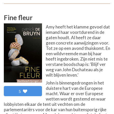
Fine fleur
Amy heeft het klamme gevoel dat
iemand haar voortdurend in de
gaten houdt. Al heeft ze daar
geen concrete aanwijzingen voor.
Tot ze op een avond thuiskomt. En
een wildvreemde man bij haar
heeft ingebroken. Zijn niet mis te
verstane boodschap is: ‘Blijf ver
weg van John Duchateau als je
wilt blijven leven.’
John is binnengedrongen in het
duistere hart van de Europese
5
macht. Waar er over Europese
wetten wordt gestemd en waar
lobbyisten elkaar de tent uit vechten om de
parlementariërs voor de kar van hun buitensporig rijke