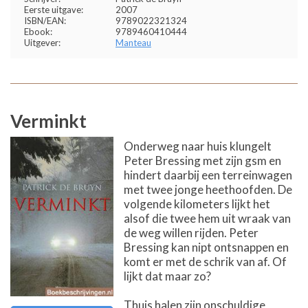
Eerste uitgave:
2007
ISBN/EAN:
9789022321324
Ebook:
9789460410444
Uitgever:
Manteau
Verminkt
Onderweg naar huis klungelt
Peter Bressing met zijn gsm en
hindert daarbij een terreinwagen
met twee jonge heethoofden. De
volgende kilometers lijkt het
alsof die twee hem uit wraak van
de weg willen rijden. Peter
Bressing kan nipt ontsnappen en
komt er met de schrik van af. Of
lijkt dat maar zo?
Thuis halen zijn onschuldige