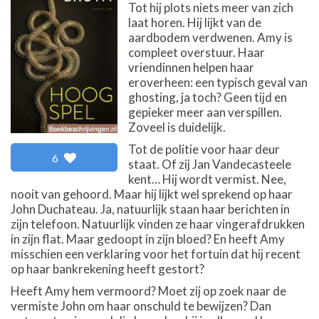
Tot hij plots niets meer van zich
laat horen. Hij lijkt van de
aardbodem verdwenen. Amy is
compleet overstuur. Haar
vriendinnen helpen haar
eroverheen: een typisch geval van
ghosting, ja toch? Geen tijd en
gepieker meer aan verspillen.
Zoveel is duidelijk.
Tot de politie voor haar deur
6
staat. Of zij Jan Vandecasteele
kent… Hij wordt vermist. Nee,
nooit van gehoord. Maar hij lijkt wel sprekend op haar
John Duchateau. Ja, natuurlijk staan haar berichten in
zijn telefoon. Natuurlijk vinden ze haar vingerafdrukken
in zijn flat. Maar gedoopt in zijn bloed? En heeft Amy
misschien een verklaring voor het fortuin dat hij recent
op haar bankrekening heeft gestort?
Heeft Amy hem vermoord? Moet zij op zoek naar de
vermiste John om haar onschuld te bewijzen? Dan