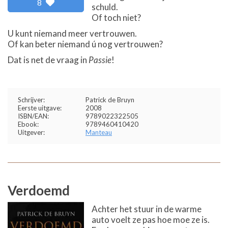
8
schuld.
Of toch niet?
U kunt niemand meer vertrouwen.
Of kan beter niemand ú nog vertrouwen?
Dat is net de vraag in
Passie
!
Schrijver:
Patrick de Bruyn
Eerste uitgave:
2008
ISBN/EAN:
9789022322505
Ebook:
9789460410420
Uitgever:
Manteau
Verdoemd
Achter het stuur in de warme
auto voelt ze pas hoe moe ze is.