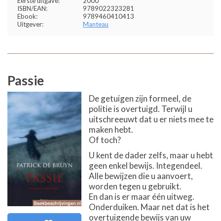
Eerste uitgave:
2000
ISBN/EAN:
9789022323281
Ebook:
9789460410413
Uitgever:
Manteau
Passie
De getuigen zijn formeel, de
politie is overtuigd. Terwijl u
uitschreeuwt dat u er niets mee te
maken hebt.
Of toch?
U kent de dader zelfs, maar u hebt
geen enkel bewijs. Integendeel.
Alle bewijzen die u aanvoert,
worden tegen u gebruikt.
En dan is er maar één uitweg.
Onderduiken. Maar net dat is het
overtuigende bewijs van uw