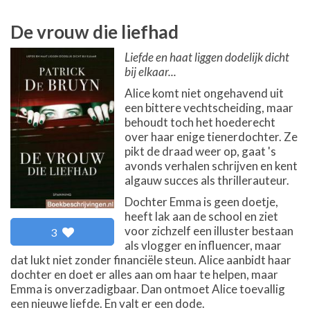
De vrouw die liefhad
Liefde en haat liggen dodelijk dicht
bij elkaar...
Alice komt niet ongehavend uit
een bittere vechtscheiding, maar
behoudt toch het hoederecht
over haar enige tienerdochter. Ze
pikt de draad weer op, gaat 's
avonds verhalen schrijven en kent
algauw succes als thrillerauteur.
Dochter Emma is geen doetje,
heeft lak aan de school en ziet
voor zichzelf een illuster bestaan
3
als vlogger en influencer, maar
dat lukt niet zonder financiële steun. Alice aanbidt haar
dochter en doet er alles aan om haar te helpen, maar
Emma is onverzadigbaar. Dan ontmoet Alice toevallig
een nieuwe liefde. En valt er een dode.