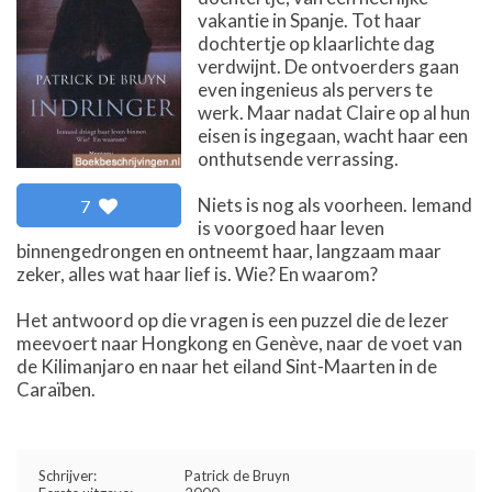
vakantie in Spanje. Tot haar
dochtertje op klaarlichte dag
verdwijnt. De ontvoerders gaan
even ingenieus als pervers te
werk. Maar nadat Claire op al hun
eisen is ingegaan, wacht haar een
onthutsende verrassing.
Niets is nog als voorheen. Iemand
7
is voorgoed haar leven
binnengedrongen en ontneemt haar, langzaam maar
zeker, alles wat haar lief is. Wie? En waarom?
Het antwoord op die vragen is een puzzel die de lezer
meevoert naar Hongkong en Genève, naar de voet van
de Kilimanjaro en naar het eiland Sint-Maarten in de
Caraïben.
Schrijver:
Patrick de Bruyn