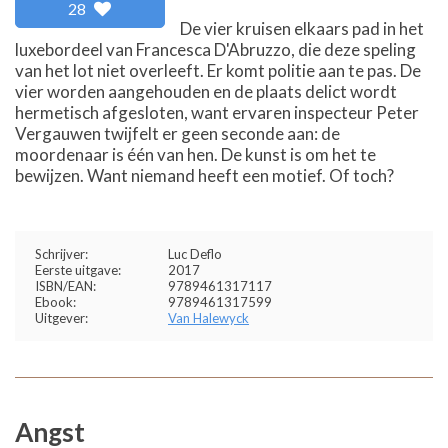
28
De vier kruisen elkaars pad in het
luxebordeel van Francesca D'Abruzzo, die deze speling
van het lot niet overleeft. Er komt politie aan te pas. De
vier worden aangehouden en de plaats delict wordt
hermetisch afgesloten, want ervaren inspecteur Peter
Vergauwen twijfelt er geen seconde aan: de
moordenaar is één van hen. De kunst is om het te
bewijzen. Want niemand heeft een motief. Of toch?
Schrijver:
Luc Deflo
Eerste uitgave:
2017
ISBN/EAN:
9789461317117
Ebook:
9789461317599
Uitgever:
Van Halewyck
Angst