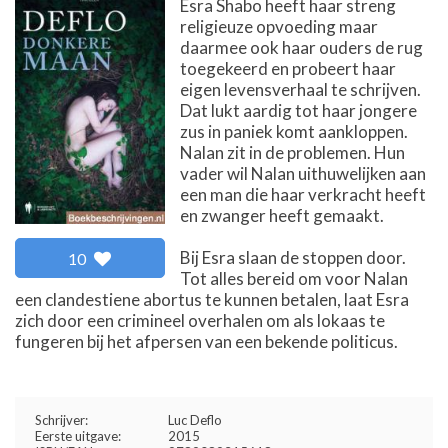
Esra Shabo heeft haar streng
religieuze opvoeding maar
daarmee ook haar ouders de rug
toegekeerd en probeert haar
eigen levensverhaal te schrijven.
Dat lukt aardig tot haar jongere
zus in paniek komt aankloppen.
Nalan zit in de problemen. Hun
vader wil Nalan uithuwelijken aan
een man die haar verkracht heeft
en zwanger heeft gemaakt.
Bij Esra slaan de stoppen door.
10
Tot alles bereid om voor Nalan
een clandestiene abortus te kunnen betalen, laat Esra
zich door een crimineel overhalen om als lokaas te
fungeren bij het afpersen van een bekende politicus.
Schrijver:
Luc Deflo
Eerste uitgave:
2015