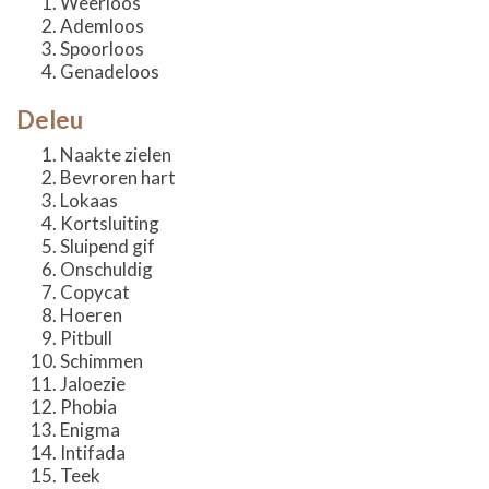
Weerloos
Ademloos
Spoorloos
Genadeloos
Deleu
Naakte zielen
Bevroren hart
Lokaas
Kortsluiting
Sluipend gif
Onschuldig
Copycat
Hoeren
Pitbull
Schimmen
Jaloezie
Phobia
Enigma
Intifada
Teek