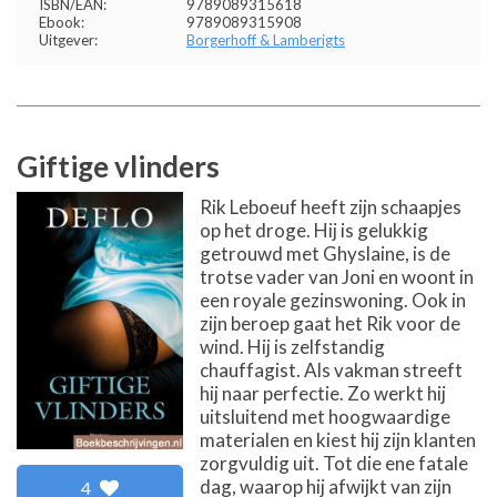
ISBN/EAN:
9789089315618
Ebook:
9789089315908
Uitgever:
Borgerhoff & Lamberigts
Giftige vlinders
Rik Leboeuf heeft zijn schaapjes
op het droge. Hij is gelukkig
getrouwd met Ghyslaine, is de
trotse vader van Joni en woont in
een royale gezinswoning. Ook in
zijn beroep gaat het Rik voor de
wind. Hij is zelfstandig
chauffagist. Als vakman streeft
hij naar perfectie. Zo werkt hij
uitsluitend met hoogwaardige
materialen en kiest hij zijn klanten
zorgvuldig uit. Tot die ene fatale
dag, waarop hij afwijkt van zijn
4