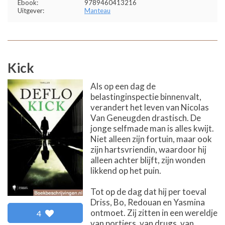
Ebook:
9789460413216
Uitgever:
Manteau
Kick
Als op een dag de
belastinginspectie binnenvalt,
verandert het leven van Nicolas
Van Geneugden drastisch. De
jonge selfmade man is alles kwijt.
Niet alleen zijn fortuin, maar ook
zijn hartsvriendin, waardoor hij
alleen achter blijft, zijn wonden
likkend op het puin.
Tot op de dag dat hij per toeval
Driss, Bo, Redouan en Yasmina
ontmoet. Zij zitten in een wereldje
4
van portiers, van drugs, van