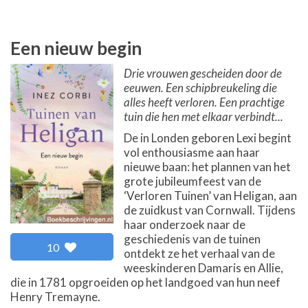
Een nieuw begin
Drie vrouwen gescheiden door de
eeuwen. Een schipbreukeling die
alles heeft verloren. Een prachtige
tuin die hen met elkaar verbindt...
De in Londen geboren Lexi begint
vol enthousiasme aan haar
nieuwe baan: het plannen van het
grote jubileumfeest van de
‘Verloren Tuinen’ van Heligan, aan
de zuidkust van Cornwall. Tijdens
haar onderzoek naar de
geschiedenis van de tuinen
10
ontdekt ze het verhaal van de
weeskinderen Damaris en Allie,
die in 1781 opgroeiden op het landgoed van hun neef
Henry Tremayne.