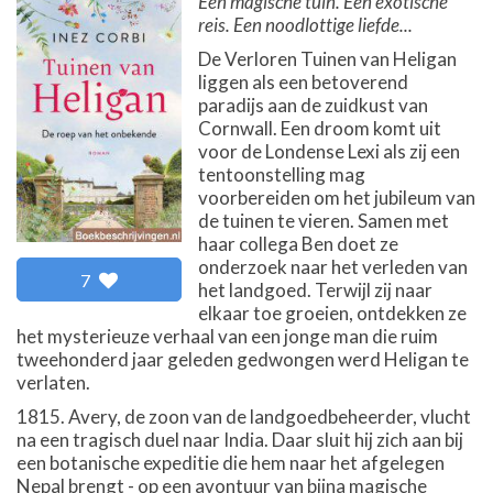
Een magische tuin. Een exotische
reis. Een noodlottige liefde...
De Verloren Tuinen van Heligan
liggen als een betoverend
paradijs aan de zuidkust van
Cornwall. Een droom komt uit
voor de Londense Lexi als zij een
tentoonstelling mag
voorbereiden om het jubileum van
de tuinen te vieren. Samen met
haar collega Ben doet ze
onderzoek naar het verleden van
7
het landgoed. Terwijl zij naar
elkaar toe groeien, ontdekken ze
het mysterieuze verhaal van een jonge man die ruim
tweehonderd jaar geleden gedwongen werd Heligan te
verlaten.
1815. Avery, de zoon van de landgoedbeheerder, vlucht
na een tragisch duel naar India. Daar sluit hij zich aan bij
een botanische expeditie die hem naar het afgelegen
Nepal brengt - op een avontuur van bijna magische