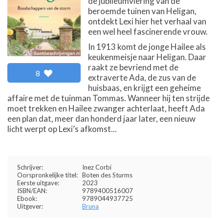
de jubileumviering van de
beroemde tuinen van Heligan,
ontdekt Lexi hier het verhaal van
een wel heel fascinerende vrouw.
In 1913 komt de jonge Hailee als
keukenmeisje naar Heligan. Daar
raakt ze bevriend met de
8
extraverte Ada, de zus van de
huisbaas, en krijgt een geheime
affaire met de tuinman Tommas. Wanneer hij ten strijde
moet trekken en Hailee zwanger achterlaat, heeft Ada
een plan dat, meer dan honderd jaar later, een nieuw
licht werpt op Lexi’s afkomst...
Schrijver:
Inez Corbi
Oorspronkelijke titel:
Boten des Sturms
Eerste uitgave:
2023
ISBN/EAN:
9789400516007
Ebook:
9789044937725
Uitgever:
Bruna